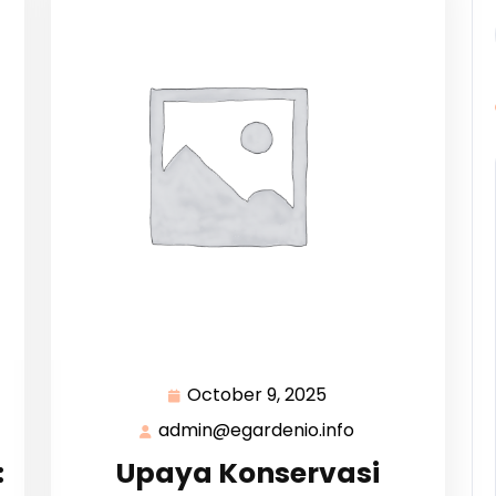
October 9, 2025
October
9,
admin@egardenio.info
egardenio.info
admin@egardeni
2025
:
Upaya Konservasi