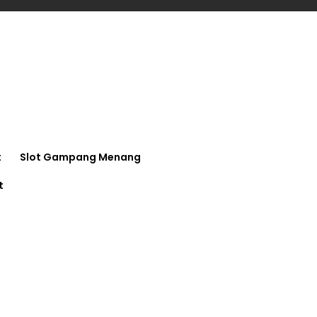
t
Slot Gampang Menang
t