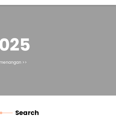
2025
Kemenangan
>>
Search