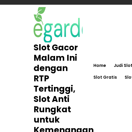
Skip
to
content
Slot Gacor
Malam Ini
Home
Judi Slo
dengan
RTP
Slot Gratis
Slo
Tertinggi,
Slot Anti
Rungkat
untuk
Kemenangan