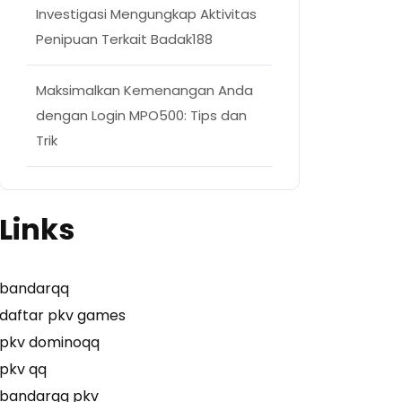
Investigasi Mengungkap Aktivitas
Penipuan Terkait Badak188
Maksimalkan Kemenangan Anda
dengan Login MPO500: Tips dan
Trik
Links
bandarqq
daftar pkv games
pkv dominoqq
pkv qq
bandarqq pkv