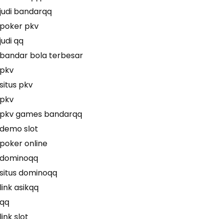
judi bandarqq
poker pkv
judi qq
bandar bola terbesar
pkv
situs pkv
pkv
pkv games bandarqq
demo slot
poker online
dominoqq
situs dominoqq
link asikqq
qq
link slot