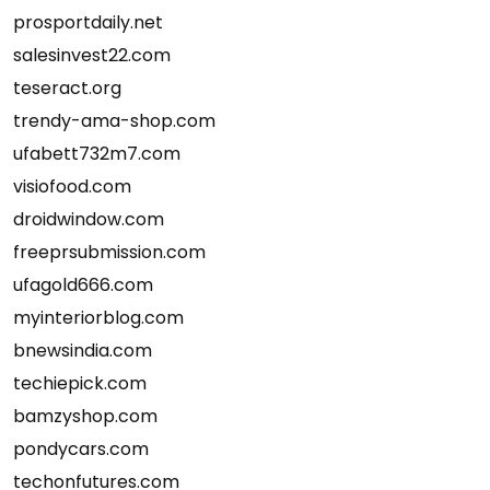
prosportdaily.net
salesinvest22.com
teseract.org
trendy-ama-shop.com
ufabett732m7.com
visiofood.com
droidwindow.com
freeprsubmission.com
ufagold666.com
myinteriorblog.com
bnewsindia.com
techiepick.com
bamzyshop.com
pondycars.com
techonfutures.com