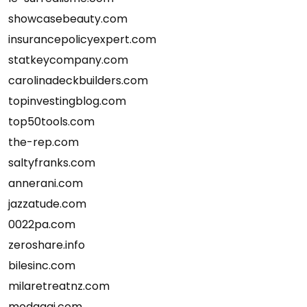
showcasebeauty.com
insurancepolicyexpert.com
statkeycompany.com
carolinadeckbuilders.com
topinvestingblog.com
top50tools.com
the-rep.com
saltyfranks.com
annerani.com
jazzatude.com
0022pa.com
zeroshare.info
bilesinc.com
milaretreatnz.com
modaagi.com