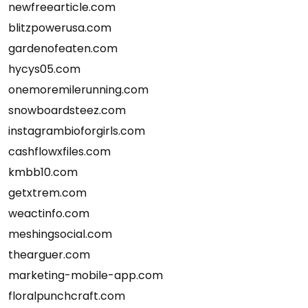
newfreearticle.com
blitzpowerusa.com
gardenofeaten.com
hycys05.com
onemoremilerunning.com
snowboardsteez.com
instagrambioforgirls.com
cashflowxfiles.com
kmbb10.com
getxtrem.com
weactinfo.com
meshingsocial.com
thearguer.com
marketing-mobile-app.com
floralpunchcraft.com