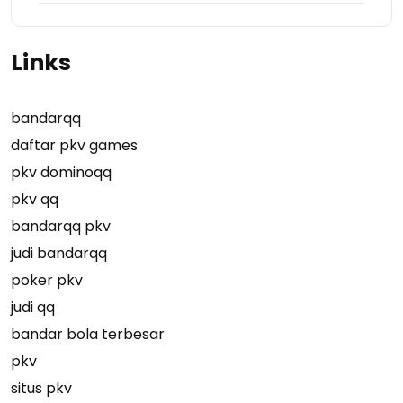
Links
bandarqq
daftar pkv games
pkv dominoqq
pkv qq
bandarqq pkv
judi bandarqq
poker pkv
judi qq
bandar bola terbesar
pkv
situs pkv