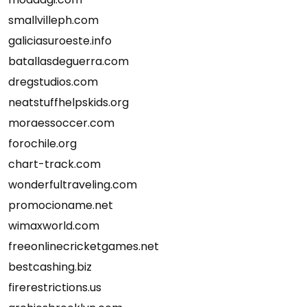
smallvilleph.com
galiciasuroeste.info
batallasdeguerra.com
dregstudios.com
neatstuffhelpskids.org
moraessoccer.com
forochile.org
chart-track.com
wonderfultraveling.com
promocioname.net
wimaxworld.com
freeonlinecricketgames.net
bestcashing.biz
firerestrictions.us