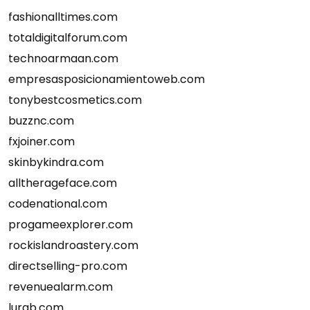
fashionalltimes.com
totaldigitalforum.com
technoarmaan.com
empresasposicionamientoweb.com
tonybestcosmetics.com
buzznc.com
fxjoiner.com
skinbykindra.com
alltherageface.com
codenational.com
progameexplorer.com
rockislandroastery.com
directselling-pro.com
revenuealarm.com
lurab.com