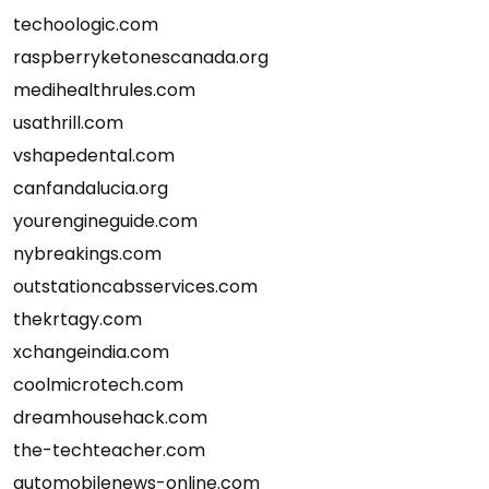
techoologic.com
raspberryketonescanada.org
medihealthrules.com
usathrill.com
vshapedental.com
canfandalucia.org
yourengineguide.com
nybreakings.com
outstationcabsservices.com
thekrtagy.com
xchangeindia.com
coolmicrotech.com
dreamhousehack.com
the-techteacher.com
automobilenews-online.com