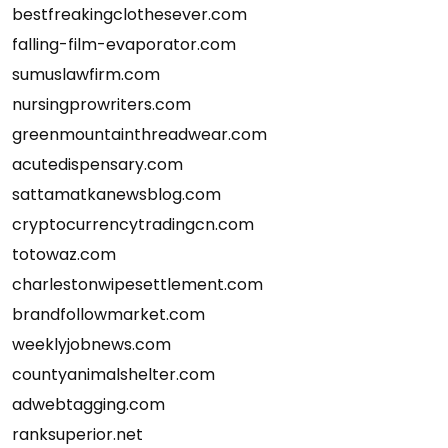
bestfreakingclothesever.com
falling-film-evaporator.com
sumuslawfirm.com
nursingprowriters.com
greenmountainthreadwear.com
acutedispensary.com
sattamatkanewsblog.com
cryptocurrencytradingcn.com
totowaz.com
charlestonwipesettlement.com
brandfollowmarket.com
weeklyjobnews.com
countyanimalshelter.com
adwebtagging.com
ranksuperior.net