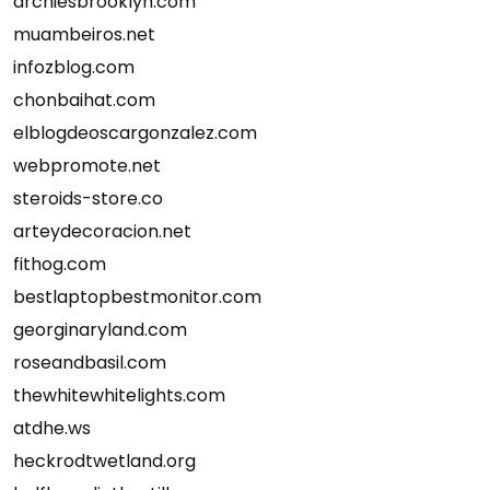
archiesbrooklyn.com
muambeiros.net
infozblog.com
chonbaihat.com
elblogdeoscargonzalez.com
webpromote.net
steroids-store.co
arteydecoracion.net
fithog.com
bestlaptopbestmonitor.com
georginaryland.com
roseandbasil.com
thewhitewhitelights.com
atdhe.ws
heckrodtwetland.org