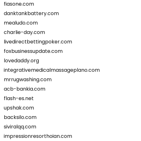
fiasone.com
danktankbattery.com
mealudo.com
charlie-day.com
livedirectbettingpoker.com
foxbusinessupdate.com
lovedaddy.org
integrativemedicalmassageplano.com
mrrugwashing.com
acb-bankia.com
flash-es.net
upshak.com
backsilo.com
siviralqq.com
impressionresorthoian.com