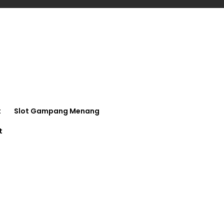
t
Slot Gampang Menang
t