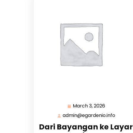
March 3, 2026
March
3,
admin@egardenio.info
admin@
2026
Dari Bayangan ke Layar