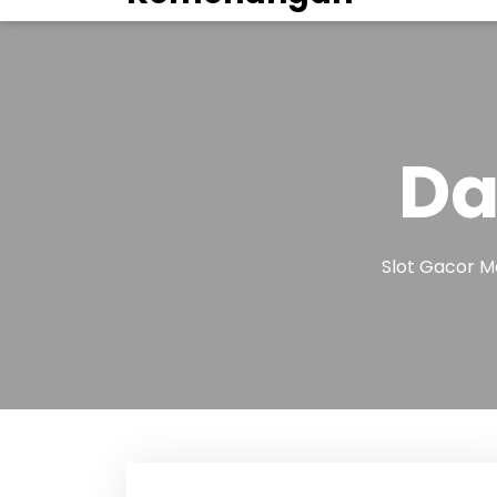
Da
Slot Gacor M