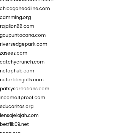
chicagoheadline.com
camming.org
rajalion88.com
goupuntacana.com
riversedgepark.com
zaseez.com
catchycrunch.com
nofaphub.com
nefertitingalls.com
patsyscreations.com
income4proof.com
educaritas.org
lensajelajah.com
betflik09.net