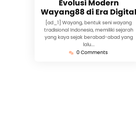
Evolusi Modern
Wayang88 di Era Digita
[ad_1] Wayang, bentuk seni wayang
tradisional Indonesia, memiliki sejarah
yang kaya sejak berabad-abad yang
lalu.…
0 Comments