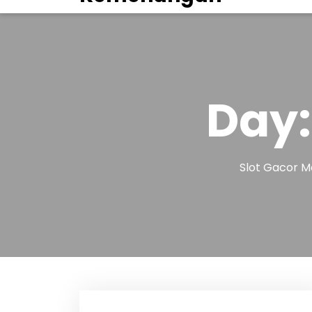
Day
Slot Gacor M