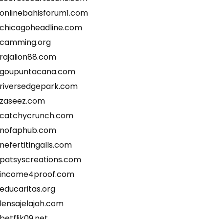
onlinebahisforum1.com
chicagoheadline.com
camming.org
rajalion88.com
goupuntacana.com
riversedgepark.com
zaseez.com
catchycrunch.com
nofaphub.com
nefertitingalls.com
patsyscreations.com
income4proof.com
educaritas.org
lensajelajah.com
betflik09.net