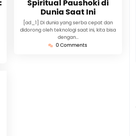
:
Spiritual Paushoki di
a
Dunia Saat Ini
[ad_1] Di dunia yang serba cepat dan
didorong oleh teknologi saat ini, kita bisa
dengan…
0 Comments