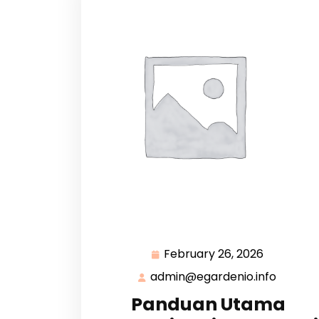
February 26, 2026
February
26,
admin@egardenio.info
admin@
2026
Panduan Utama