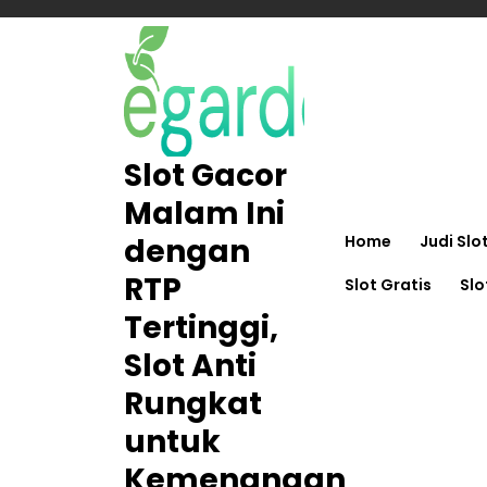
Skip
to
content
Slot Gacor
Malam Ini
Home
Judi Slo
dengan
RTP
Slot Gratis
Slo
Tertinggi,
Slot Anti
Rungkat
untuk
Kemenangan