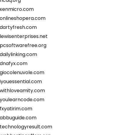
ncaq.org
xenmicro.com
onlineshopera.com
dartyfresh.com
lewisenterprises.net
pcsoftwarefree.org
dailylinking.com
dnafyx.com
giocolenuvole.com
iyouessential.com
withloveamity.com
youlearncode.com
fxyatirim.com
abbuguide.com
technologyresult.com