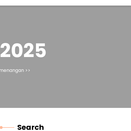
 2025
Kemenangan
>>
Search