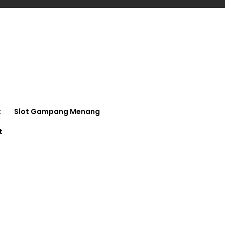
t
Slot Gampang Menang
t