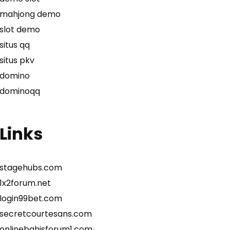
mahjong demo
slot demo
situs qq
situs pkv
domino
dominoqq
Links
stagehubs.com
1x2forum.net
login99bet.com
secretcourtesans.com
onlinebahisforum1.com