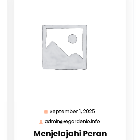
September 1, 2025
er
September
1,
admin@egardenio.info
egardenio.info
admin@egardeni
2025
Menjelajahi Peran