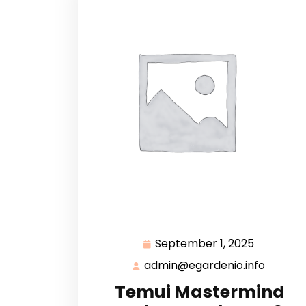
September 1, 2025
Septemb
1,
admin@egardenio.info
admin@
2025
Temui Mastermind