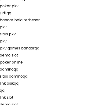
poker pkv
judi qq
bandar bola terbesar
pkv
situs pkv
pkv
pkv games bandarqq
demo slot
poker online
dominoqq
situs dominoqq
link asikqq
qq
link slot
demo slot