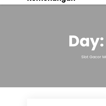
Day
Slot Gacor M