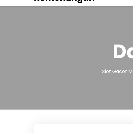
D
Slot Gacor M