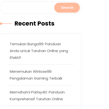
Search
Recent Posts
Temukan Bunga99: Panduan
Anda untuk Taruhan Online yang
Efektif
Menemukan Winlose99:
Pengalaman Gaming Terbaik
Memahami Parlay4D: Panduan
o.info
Komprehensif Taruhan Online