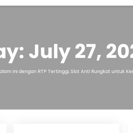
ay:
July 27, 2
alam Ini dengan RTP Tertinggi, Slot Anti Rungkat untuk 