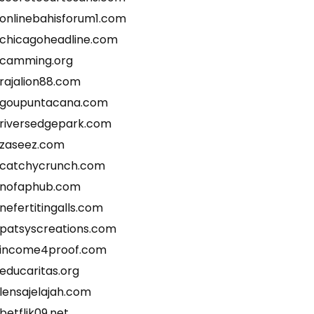
onlinebahisforum1.com
chicagoheadline.com
camming.org
rajalion88.com
goupuntacana.com
riversedgepark.com
zaseez.com
catchycrunch.com
nofaphub.com
nefertitingalls.com
patsyscreations.com
income4proof.com
educaritas.org
lensajelajah.com
betflik09.net