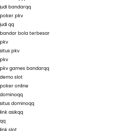
judi bandarqq
poker pkv
judi qq
bandar bola terbesar
pkv
situs pkv
pkv
pkv games bandarqq
demo slot
poker online
dominoqq
situs dominoqq
link asikqq
qq
link slot