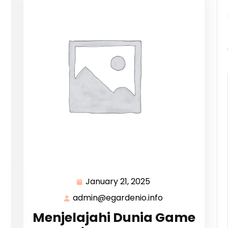
January 21, 2025
January
21,
admin@egardenio.info
egardenio.info
admin@egardeni
2025
Menjelajahi Dunia Game