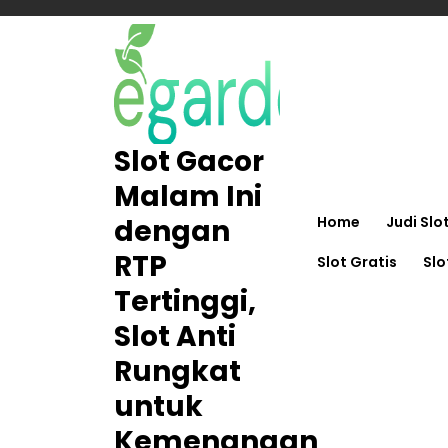
Skip
to
content
Slot Gacor
Malam Ini
Home
Judi Slo
dengan
RTP
Slot Gratis
Slo
Tertinggi,
Slot Anti
Rungkat
untuk
Kemenangan