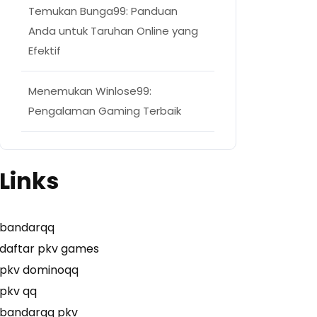
Temukan Bunga99: Panduan
Anda untuk Taruhan Online yang
Efektif
Menemukan Winlose99:
Pengalaman Gaming Terbaik
Links
bandarqq
daftar pkv games
pkv dominoqq
pkv qq
bandarqq pkv