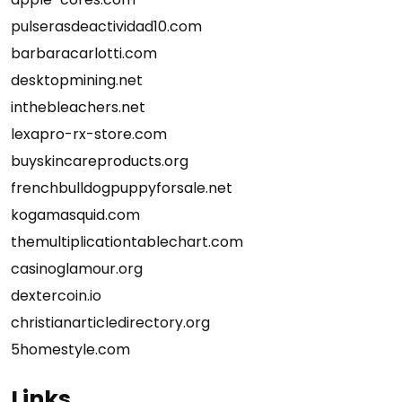
pulserasdeactividad10.com
barbaracarlotti.com
desktopmining.net
inthebleachers.net
lexapro-rx-store.com
buyskincareproducts.org
frenchbulldogpuppyforsale.net
kogamasquid.com
themultiplicationtablechart.com
casinoglamour.org
dextercoin.io
christianarticledirectory.org
5homestyle.com
Links