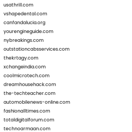
usathrill.com
vshapedental.com
canfandalucia.org
yourengineguide.com
nybreakings.com
outstationcabsservices.com
thekrtagy.com
xchangeindia.com
coolmicrotech.com
dreamhousehack.com
the-techteacher.com
automobilenews-online.com
fashionalltimes.com
totaldigitalforum.com
technoarmaan.com