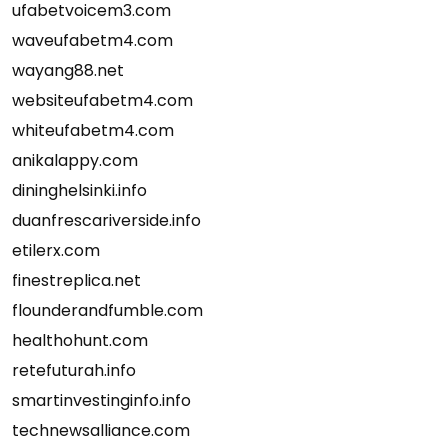
ufabetvoicem3.com
waveufabetm4.com
wayang88.net
websiteufabetm4.com
whiteufabetm4.com
anikalappy.com
dininghelsinki.info
duanfrescariverside.info
etilerx.com
finestreplica.net
flounderandfumble.com
healthohunt.com
retefuturah.info
smartinvestinginfo.info
technewsalliance.com