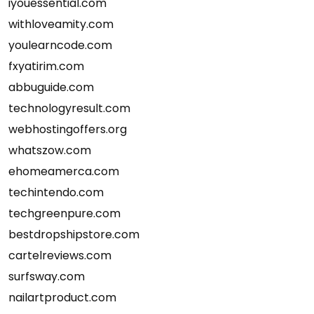
iyouessential.com
withloveamity.com
youlearncode.com
fxyatirim.com
abbuguide.com
technologyresult.com
webhostingoffers.org
whatszow.com
ehomeamerca.com
techintendo.com
techgreenpure.com
bestdropshipstore.com
cartelreviews.com
surfsway.com
nailartproduct.com