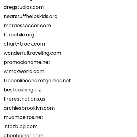
dregstudios.com
neatstuffhelpskids.org
moraessoccer.com
forochile.org
chart-track.com
wonderfultraveling.com
promocioname.net
wimaxworld.com
freeonlinecricketgames.net
bestcashing.biz
firerestrictions.us
archiesbrooklyn.com
muambeiros.net
infozblog.com
chonbaihat.com