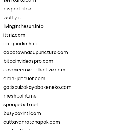
senikartu.com
rusportal.net
watty.io
livinginthesun.info
itsriz.com
cargoods.shop
capetownacupuncture.com
bitcoinvideospro.com
cosmiccrowcollective.com
alain-jacquet.com
gotisouizakayabakeneko.com
meshpoint.me
spongebob.net
busyboxintl.com
auttayanratchapak.com