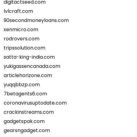
digitactseed.com
lvlcraft.com
90secondmoneyloans.com
xenmicro.com
rodrovers.com
tripssolution.com
satta-king-india.com
yukigassencanada.com
articlehorizone.com
yuqqbbzp.com
7betagents6.com
coronavirusuptodate.com
crackinstreams.com
gadgetspak.com
gearsngadget.com