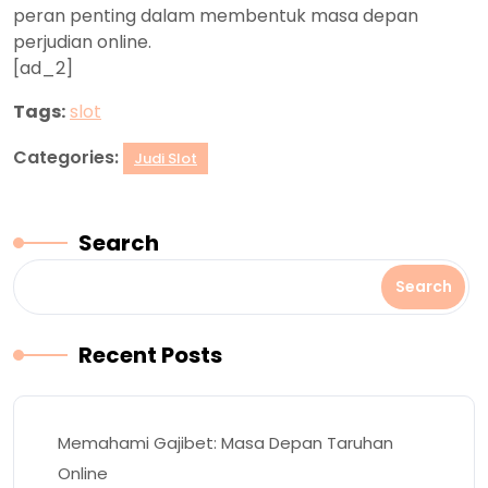
peran penting dalam membentuk masa depan
perjudian online.
[ad_2]
Tags:
slot
Categories:
Judi Slot
Search
Search
Recent Posts
Memahami Gajibet: Masa Depan Taruhan
Online