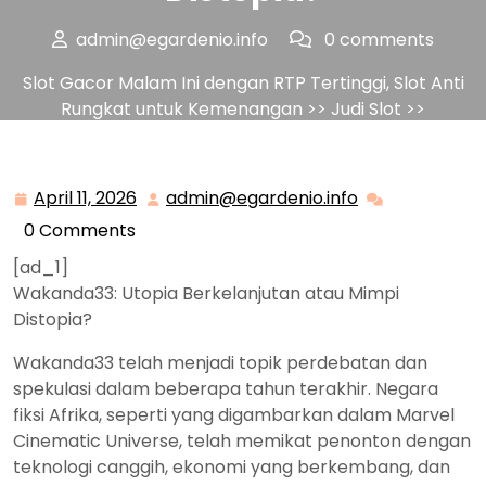
admin@egardenio.info
0 comments
Slot Gacor Malam Ini dengan RTP Tertinggi, Slot Anti
Rungkat untuk Kemenangan
>>
Judi Slot
>>
Wakanda33: Utopia Berkelanjutan atau Mimpi
Distopia?
April 11, 2026
admin@egardenio.info
April
admin@egarden
11,
0 Comments
2026
[ad_1]
Wakanda33: Utopia Berkelanjutan atau Mimpi
Distopia?
Wakanda33 telah menjadi topik perdebatan dan
spekulasi dalam beberapa tahun terakhir. Negara
fiksi Afrika, seperti yang digambarkan dalam Marvel
Cinematic Universe, telah memikat penonton dengan
teknologi canggih, ekonomi yang berkembang, dan