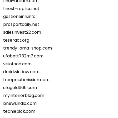
final-dream.com
finest-replica.net
gestioneinh.info
prosportdaily.net
salesinvest22.com
teseract.org
trendy-ama-shop.com
ufabett732m7.com
visiofood.com
droidwindow.com
freeprsubmission.com
ufagold666.com
myinteriorblog.com
bnewsindia.com
techiepick.com