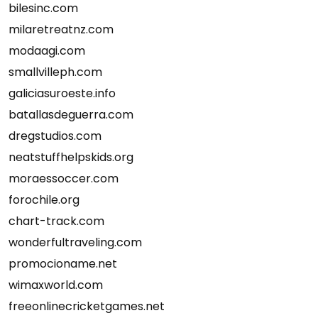
bilesinc.com
milaretreatnz.com
modaagi.com
smallvilleph.com
galiciasuroeste.info
batallasdeguerra.com
dregstudios.com
neatstuffhelpskids.org
moraessoccer.com
forochile.org
chart-track.com
wonderfultraveling.com
promocioname.net
wimaxworld.com
freeonlinecricketgames.net