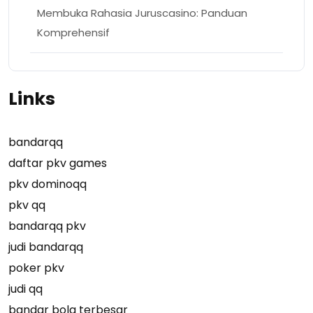
Membuka Rahasia Juruscasino: Panduan
Komprehensif
Links
bandarqq
daftar pkv games
pkv dominoqq
pkv qq
bandarqq pkv
judi bandarqq
poker pkv
judi qq
bandar bola terbesar