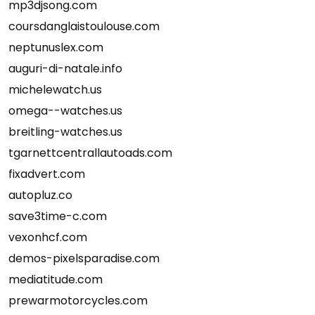
mp3djsong.com
coursdanglaistoulouse.com
neptunuslex.com
auguri-di-natale.info
michelewatch.us
omega--watches.us
breitling-watches.us
tgarnettcentrallautoads.com
fixadvert.com
autopluz.co
save3time-c.com
vexonhcf.com
demos-pixelsparadise.com
mediatitude.com
prewarmotorcycles.com