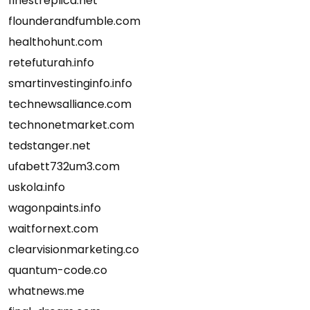
finestreplica.net
flounderandfumble.com
healthohunt.com
retefuturah.info
smartinvestinginfo.info
technewsalliance.com
technonetmarket.com
tedstanger.net
ufabett732um3.com
uskola.info
wagonpaints.info
waitfornext.com
clearvisionmarketing.co
quantum-code.co
whatnews.me