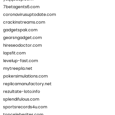
7betagents6.com
coronavirusuptodate.com
crackinstreams.com
gadgetspak.com
gearsngadget.com
hireseodoctor.com
lapsfit.com
levelup-fast.com
mytreepla.net
pokersimulations.com
replicamanufactory.net
rezultate-loto.info
splendifulous.com
sportsrecords4u.com
topceleberites.com