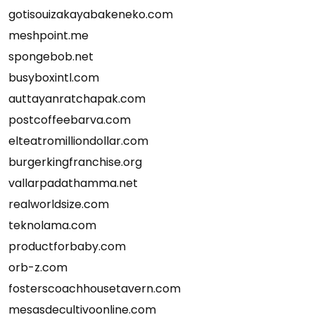
gotisouizakayabakeneko.com
meshpoint.me
spongebob.net
busyboxintl.com
auttayanratchapak.com
postcoffeebarva.com
elteatromilliondollar.com
burgerkingfranchise.org
vallarpadathamma.net
realworldsize.com
teknolama.com
productforbaby.com
orb-z.com
fosterscoachhousetavern.com
mesasdecultivoonline.com