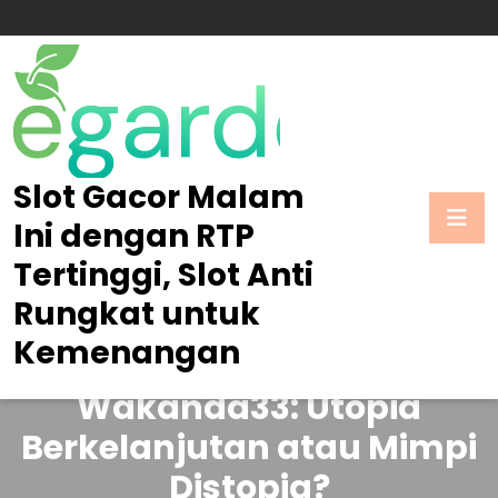
Skip
to
content
Slot Gacor Malam
Ini dengan RTP
Tertinggi, Slot Anti
Rungkat untuk
Kemenangan
Posted On April 11, 2026
Wakanda33: Utopia
Berkelanjutan atau Mimpi
Distopia?