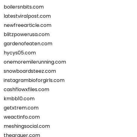
boilersnbits.com
latestviralpost.com
newfreearticle.com
blitzpowerusa.com
gardenofeaten.com
hycys05.com
onemoremilerunning.com
snowboardsteez.com
instagrambioforgirls.com
cashflowxfiles.com
kmbb10.com
getxtrem.com
weactinfo.com
meshingsocial.com
thearguer.com