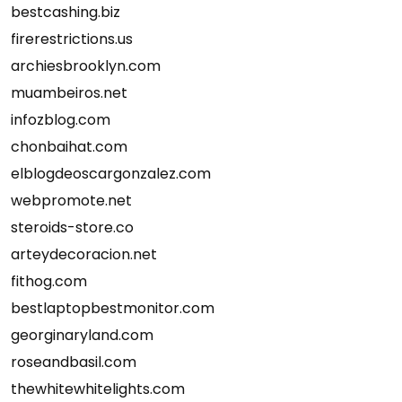
bestcashing.biz
firerestrictions.us
archiesbrooklyn.com
muambeiros.net
infozblog.com
chonbaihat.com
elblogdeoscargonzalez.com
webpromote.net
steroids-store.co
arteydecoracion.net
fithog.com
bestlaptopbestmonitor.com
georginaryland.com
roseandbasil.com
thewhitewhitelights.com