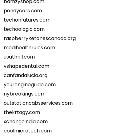
bamzyshop.com
pondycars.com
techonfutures.com
techoologic.com
raspberryketonescanada.org
medihealthrules.com
usathrill.com
vshapedental.com
canfandalucia.org
yourengineguide.com
nybreakings.com
outstationcabsservices.com
thekrtagy.com
xchangeindia.com
coolmicrotech.com