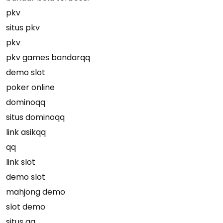
pkv
situs pkv
pkv
pkv games bandarqq
demo slot
poker online
dominoqq
situs dominoqq
link asikqq
qq
link slot
demo slot
mahjong demo
slot demo
situs qq