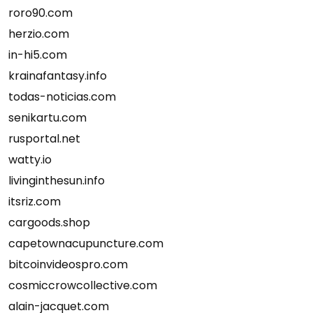
roro90.com
herzio.com
in-hi5.com
krainafantasy.info
todas-noticias.com
senikartu.com
rusportal.net
watty.io
livinginthesun.info
itsriz.com
cargoods.shop
capetownacupuncture.com
bitcoinvideospro.com
cosmiccrowcollective.com
alain-jacquet.com