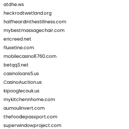
atdhe.ws
heckrodtwetland.org
halfheardinthestillness.com
mybestmassagechair.com
ericreed.net
fluxetine.com
mobilecasino8760.com
betqq3.net
casinoloans5.us
CasinoAuction.us
kipooglecouk.us
mykitchennhome.com
aumoulinvert.com
thefoodiepassport.com
superwindowproject.com