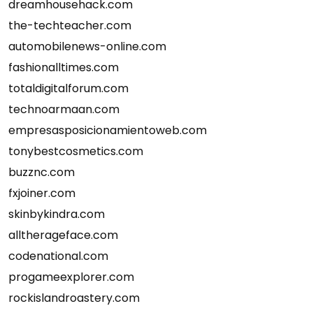
dreamhousehack.com
the-techteacher.com
automobilenews-online.com
fashionalltimes.com
totaldigitalforum.com
technoarmaan.com
empresasposicionamientoweb.com
tonybestcosmetics.com
buzznc.com
fxjoiner.com
skinbykindra.com
alltherageface.com
codenational.com
progameexplorer.com
rockislandroastery.com