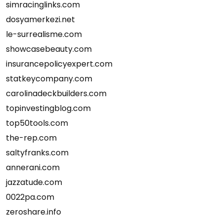
simracinglinks.com
dosyamerkezi.net
le-surrealisme.com
showcasebeauty.com
insurancepolicyexpert.com
statkeycompany.com
carolinadeckbuilders.com
topinvestingblog.com
top50tools.com
the-rep.com
saltyfranks.com
annerani.com
jazzatude.com
0022pa.com
zeroshare.info