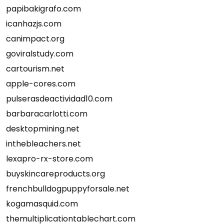
papibakigrafo.com
icanhazjs.com
canimpact.org
goviralstudy.com
cartourism.net
apple-cores.com
pulserasdeactividad10.com
barbaracarlotti.com
desktopmining.net
inthebleachers.net
lexapro-rx-store.com
buyskincareproducts.org
frenchbulldogpuppyforsale.net
kogamasquid.com
themultiplicationtablechart.com