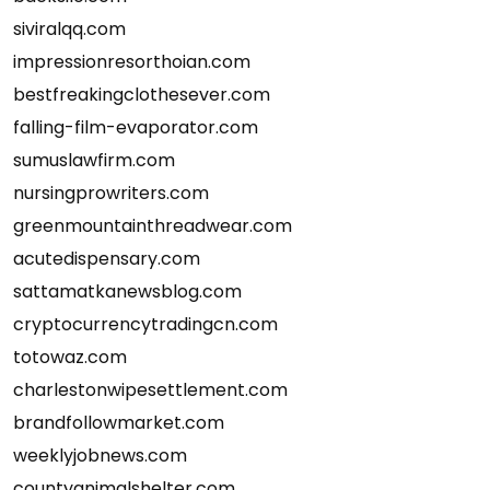
siviralqq.com
impressionresorthoian.com
bestfreakingclothesever.com
falling-film-evaporator.com
sumuslawfirm.com
nursingprowriters.com
greenmountainthreadwear.com
acutedispensary.com
sattamatkanewsblog.com
cryptocurrencytradingcn.com
totowaz.com
charlestonwipesettlement.com
brandfollowmarket.com
weeklyjobnews.com
countyanimalshelter.com