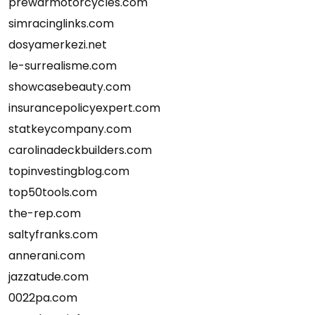
prewarmotorcycles.com
simracinglinks.com
dosyamerkezi.net
le-surrealisme.com
showcasebeauty.com
insurancepolicyexpert.com
statkeycompany.com
carolinadeckbuilders.com
topinvestingblog.com
top50tools.com
the-rep.com
saltyfranks.com
annerani.com
jazzatude.com
0022pa.com