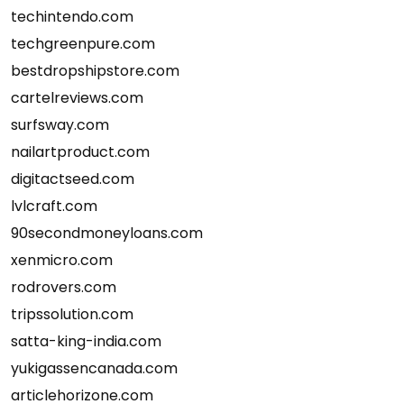
techintendo.com
techgreenpure.com
bestdropshipstore.com
cartelreviews.com
surfsway.com
nailartproduct.com
digitactseed.com
lvlcraft.com
90secondmoneyloans.com
xenmicro.com
rodrovers.com
tripssolution.com
satta-king-india.com
yukigassencanada.com
articlehorizone.com