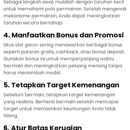
Sebagai langkah awal, mulailah dengan taruhan kecil
untuk memahami pola permainan. Setelah mengenali
mekanisme permainan, Anda dapat meningkatkan
taruhan secara bertahap.
4. Manfaatkan Bonus dan Promosi
Situs slot gacor sering menawarkan berbagai bonus
seperti putaran gratis, cashback, atau bonus deposit.
Gunakan bonus ini untuk memperpanjang waktu
bermain dan meningkatkan peluang menang tanpa
harus menambah modal.
5. Tetapkan Target Kemenangan
Sebelum bermain, tetapkan target kemenangan
yang realistis. Berhenti bermain setelah mencapai
target untuk memastikan keuntungan Anda tidak
hilang.
6. Atur Batas Kerugian