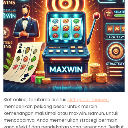
Slot online, terutama di situs
slot gacor maxwin
,
memberikan peluang besar untuk meraih
kemenangan maksimal atau maxwin. Namun, untuk
mencapainya, Anda memerlukan strategi bermain
yang efektif dan pendekatan yang terencana. Berikut