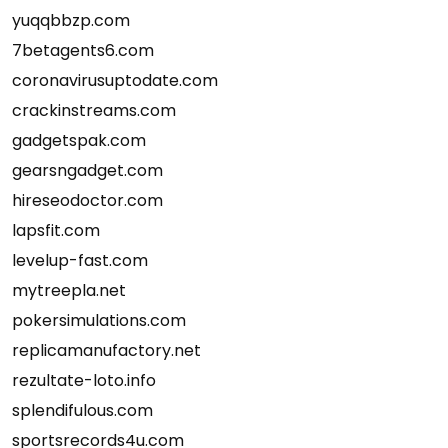
yuqqbbzp.com
7betagents6.com
coronavirusuptodate.com
crackinstreams.com
gadgetspak.com
gearsngadget.com
hireseodoctor.com
lapsfit.com
levelup-fast.com
mytreepla.net
pokersimulations.com
replicamanufactory.net
rezultate-loto.info
splendifulous.com
sportsrecords4u.com