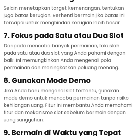
Selain menetapkan target kemenangan, tentukan
juga batas kerugian. Berhenti bermain jika batas ini
tercapai untuk menghindari kerugian lebih besar.
7. Fokus pada Satu atau Dua Slot
Daripada mencoba banyak permainan, fokuslah
pada satu atau dua slot yang Anda pahami dengan
baik. Ini memungkinkan Anda mengenali pola
permainan dan meningkatkan peluang menang.
8. Gunakan Mode Demo
Jika Anda baru mengenal slot tertentu, gunakan
mode demo untuk mencoba permainan tanpa risiko
kehilangan uang. Fitur ini membantu Anda memahami
fitur dan mekanisme slot sebelum bermain dengan
uang sungguhan.
9. Bermain di Waktu yang Tepat