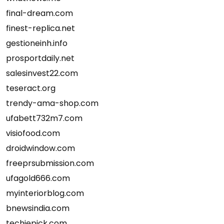
final-dream.com
finest-replica.net
gestioneinh.info
prosportdaily.net
salesinvest22.com
teseract.org
trendy-ama-shop.com
ufabett732m7.com
visiofood.com
droidwindow.com
freeprsubmission.com
ufagold666.com
myinteriorblog.com
bnewsindia.com
techiepick.com