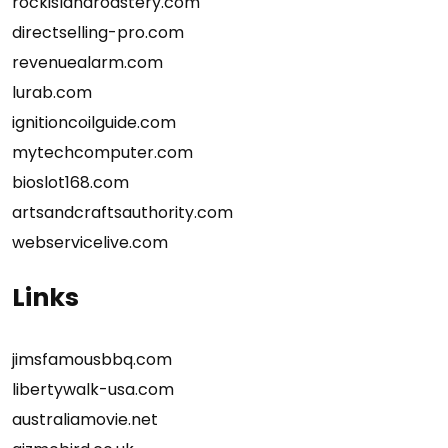
rockislandroastery.com
directselling-pro.com
revenuealarm.com
lurab.com
ignitioncoilguide.com
mytechcomputer.com
bioslot168.com
artsandcraftsauthority.com
webservicelive.com
Links
jimsfamousbbq.com
libertywalk-usa.com
australiamovie.net