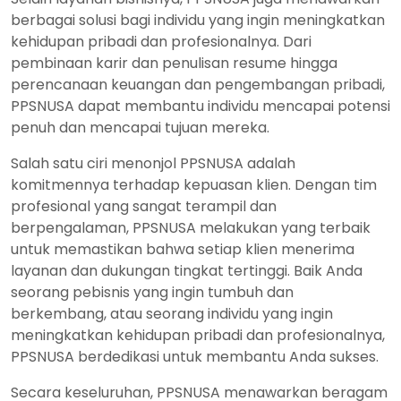
berbagai solusi bagi individu yang ingin meningkatkan
kehidupan pribadi dan profesionalnya. Dari
pembinaan karir dan penulisan resume hingga
perencanaan keuangan dan pengembangan pribadi,
PPSNUSA dapat membantu individu mencapai potensi
penuh dan mencapai tujuan mereka.
Salah satu ciri menonjol PPSNUSA adalah
komitmennya terhadap kepuasan klien. Dengan tim
profesional yang sangat terampil dan
berpengalaman, PPSNUSA melakukan yang terbaik
untuk memastikan bahwa setiap klien menerima
layanan dan dukungan tingkat tertinggi. Baik Anda
seorang pebisnis yang ingin tumbuh dan
berkembang, atau seorang individu yang ingin
meningkatkan kehidupan pribadi dan profesionalnya,
PPSNUSA berdedikasi untuk membantu Anda sukses.
Secara keseluruhan, PPSNUSA menawarkan beragam