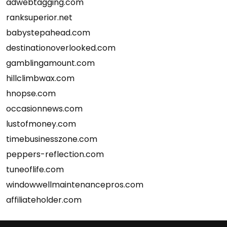
adwebtagging.com
ranksuperior.net
babystepahead.com
destinationoverlooked.com
gamblingamount.com
hillclimbwax.com
hnopse.com
occasionnews.com
lustofmoney.com
timebusinesszone.com
peppers-reflection.com
tuneoflife.com
windowwellmaintenancepros.com
affiliateholder.com