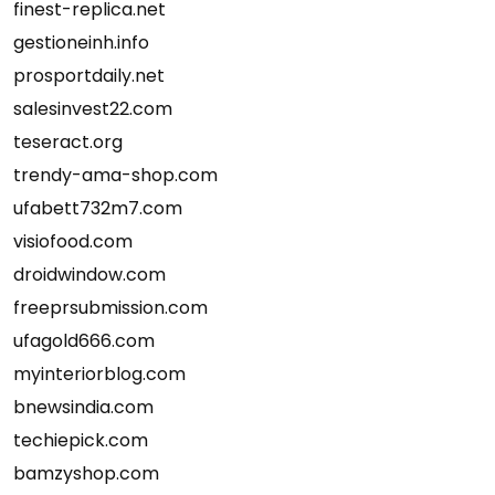
finest-replica.net
gestioneinh.info
prosportdaily.net
salesinvest22.com
teseract.org
trendy-ama-shop.com
ufabett732m7.com
visiofood.com
droidwindow.com
freeprsubmission.com
ufagold666.com
myinteriorblog.com
bnewsindia.com
techiepick.com
bamzyshop.com