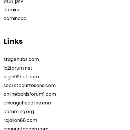
situs pkv
domino
dominoqq
Links
stagehubs.com
1x2forum.net
login99bet.com
secretcourtesans.com
onlinebahisforum1.com
chicagoheadline.com
camming.org
rajalion88.com
goupuntacana.com