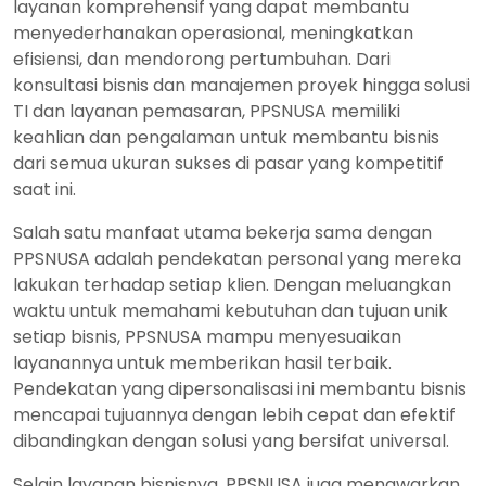
layanan komprehensif yang dapat membantu
menyederhanakan operasional, meningkatkan
efisiensi, dan mendorong pertumbuhan. Dari
konsultasi bisnis dan manajemen proyek hingga solusi
TI dan layanan pemasaran, PPSNUSA memiliki
keahlian dan pengalaman untuk membantu bisnis
dari semua ukuran sukses di pasar yang kompetitif
saat ini.
Salah satu manfaat utama bekerja sama dengan
PPSNUSA adalah pendekatan personal yang mereka
lakukan terhadap setiap klien. Dengan meluangkan
waktu untuk memahami kebutuhan dan tujuan unik
setiap bisnis, PPSNUSA mampu menyesuaikan
layanannya untuk memberikan hasil terbaik.
Pendekatan yang dipersonalisasi ini membantu bisnis
mencapai tujuannya dengan lebih cepat dan efektif
dibandingkan dengan solusi yang bersifat universal.
Selain layanan bisnisnya, PPSNUSA juga menawarkan