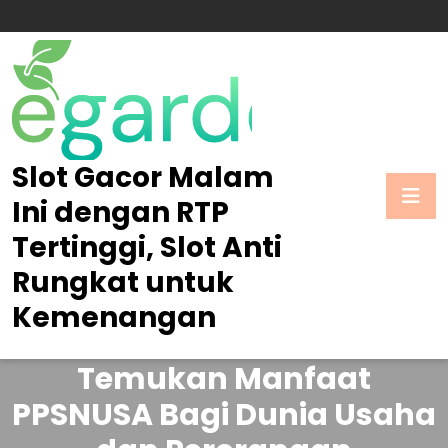
Skip
to
content
Slot Gacor Malam
Ini dengan RTP
Tertinggi, Slot Anti
Rungkat untuk
Kemenangan
Posted On March 23, 2026
Temukan Manfaat
PPSNUSA Bagi Dunia Usaha