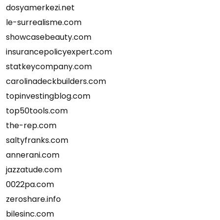
dosyamerkezi.net
le-surrealisme.com
showcasebeauty.com
insurancepolicyexpert.com
statkeycompany.com
carolinadeckbuilders.com
topinvestingblog.com
top50tools.com
the-rep.com
saltyfranks.com
annerani.com
jazzatude.com
0022pa.com
zeroshare.info
bilesinc.com