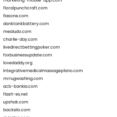
marketing-mobile-app.com
floralpunchcraft.com
fiasone.com
danktankbattery.com
mealudo.com
charlie-day.com
livedirectbettingpoker.com
foxbusinessupdate.com
lovedaddy.org
integrativemedicalmassageplano.com
mrrugwashing.com
acb-bankia.com
flash-es.net
upshak.com
backsilo.com