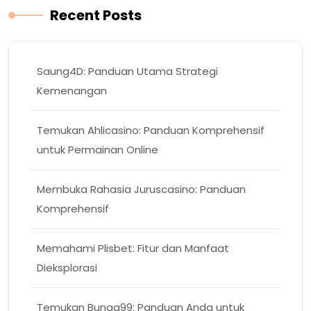
Recent Posts
Saung4D: Panduan Utama Strategi
Kemenangan
Temukan Ahlicasino: Panduan Komprehensif
untuk Permainan Online
Membuka Rahasia Juruscasino: Panduan
Komprehensif
Memahami Plisbet: Fitur dan Manfaat
Dieksplorasi
Temukan Bunga99: Panduan Anda untuk