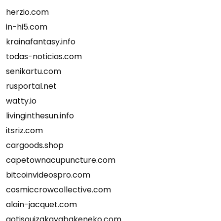
herzio.com
in-hi5.com
krainafantasy.info
todas-noticias.com
senikartu.com
rusportal.net
watty.io
livinginthesun.info
itsriz.com
cargoods.shop
capetownacupuncture.com
bitcoinvideospro.com
cosmiccrowcollective.com
alain-jacquet.com
gotisouizakayabakeneko.com