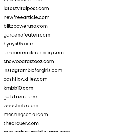
latestviralpost.com
newfreearticle.com
blitzpowerusa.com
gardenofeaten.com
hycys05.com
onemoremilerunning.com
snowboardsteez.com
instagrambioforgirls.com
cashflowxfiles.com
kmbb10.com
getxtrem.com
weactinfo.com
meshingsocial.com
thearguer.com