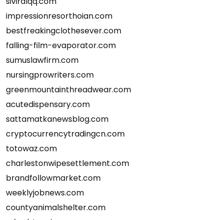
siviralqq.com
impressionresorthoian.com
bestfreakingclothesever.com
falling-film-evaporator.com
sumuslawfirm.com
nursingprowriters.com
greenmountainthreadwear.com
acutedispensary.com
sattamatkanewsblog.com
cryptocurrencytradingcn.com
totowaz.com
charlestonwipesettlement.com
brandfollowmarket.com
weeklyjobnews.com
countyanimalshelter.com