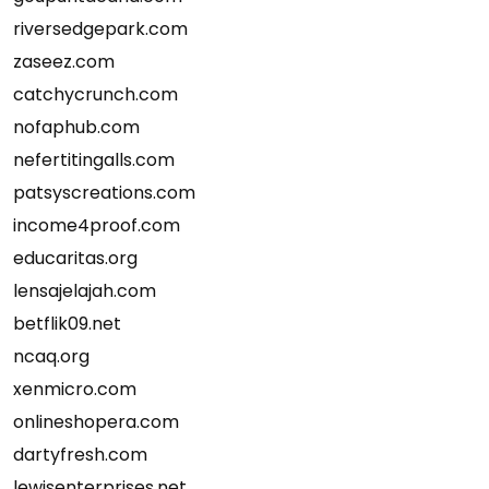
riversedgepark.com
zaseez.com
catchycrunch.com
nofaphub.com
nefertitingalls.com
patsyscreations.com
income4proof.com
educaritas.org
lensajelajah.com
betflik09.net
ncaq.org
xenmicro.com
onlineshopera.com
dartyfresh.com
lewisenterprises.net