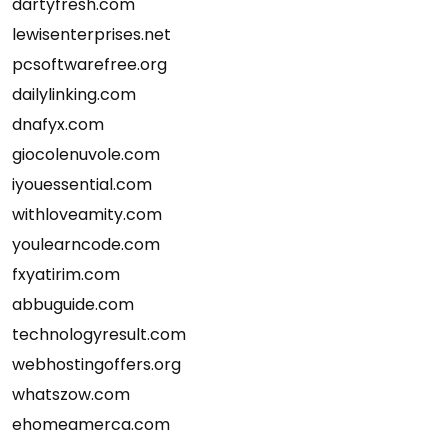
dartyfresh.com
lewisenterprises.net
pcsoftwarefree.org
dailylinking.com
dnafyx.com
giocolenuvole.com
iyouessential.com
withloveamity.com
youlearncode.com
fxyatirim.com
abbuguide.com
technologyresult.com
webhostingoffers.org
whatszow.com
ehomeamerca.com