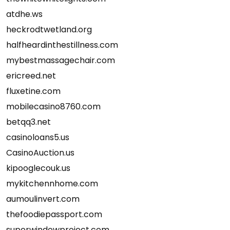
atdhe.ws
heckrodtwetland.org
halfheardinthestillness.com
mybestmassagechair.com
ericreed.net
fluxetine.com
mobilecasino8760.com
betqq3.net
casinoloans5.us
CasinoAuction.us
kipooglecouk.us
mykitchennhome.com
aumoulinvert.com
thefoodiepassport.com
superwindowproject.com