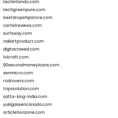
techintendo.com
techgreenpure.com
bestdropshipstore.com
cartelreviews.com
surfsway.com
nailartproduct.com
digitactseed.com
lvlcraft.com
90secondmoneyloans.com
xenmicro.com
rodrovers.com
tripssolution.com
satta-king-india.com
yukigassencanada.com
articlehorizone.com