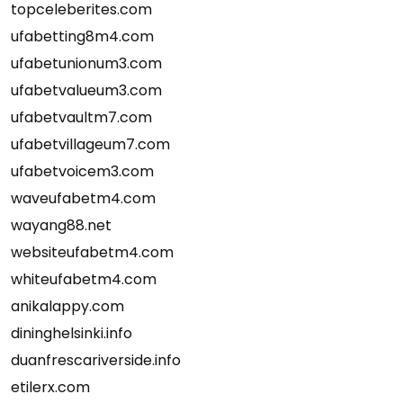
topceleberites.com
ufabetting8m4.com
ufabetunionum3.com
ufabetvalueum3.com
ufabetvaultm7.com
ufabetvillageum7.com
ufabetvoicem3.com
waveufabetm4.com
wayang88.net
websiteufabetm4.com
whiteufabetm4.com
anikalappy.com
dininghelsinki.info
duanfrescariverside.info
etilerx.com