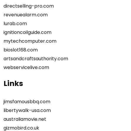
directselling-pro.com
revenuealarm.com
lurab.com
ignitioncoilguide.com
mytechcomputer.com
bioslot168.com
artsandcraftsauthority.com
webservicelive.com
Links
jimsfamousbbq.com
libertywalk-usa.com
australiamovie.net
gizmobird.co.uk