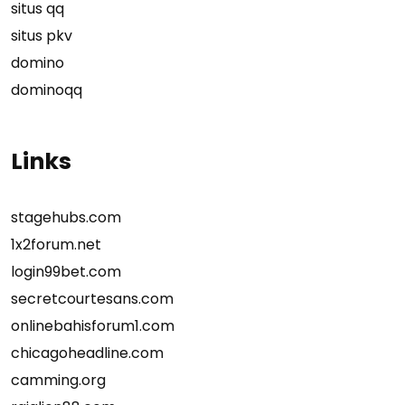
situs qq
situs pkv
domino
dominoqq
Links
stagehubs.com
1x2forum.net
login99bet.com
secretcourtesans.com
onlinebahisforum1.com
chicagoheadline.com
camming.org