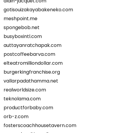
alain-jacquet.com
gotisouizakayabakeneko.com
meshpoint.me
spongebob.net
busyboxintl.com
auttayanratchapak.com
postcoffeebarva.com
elteatromilliondollar.com
burgerkingfranchise.org
vallarpadathamma.net
realworldsize.com
teknolama.com
productforbaby.com
orb-z.com
fosterscoachhousetavern.com