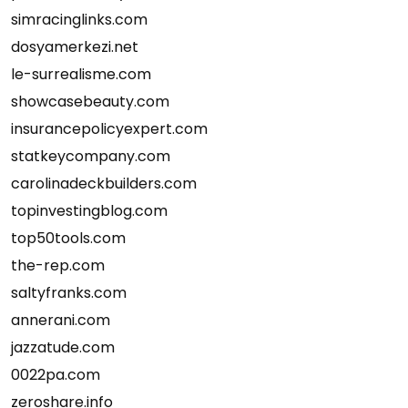
simracinglinks.com
dosyamerkezi.net
le-surrealisme.com
showcasebeauty.com
insurancepolicyexpert.com
statkeycompany.com
carolinadeckbuilders.com
topinvestingblog.com
top50tools.com
the-rep.com
saltyfranks.com
annerani.com
jazzatude.com
0022pa.com
zeroshare.info