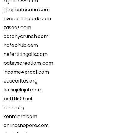
rajalion88.com
goupuntacana.com
riversedgepark.com
zaseez.com
catchycrunch.com
nofaphub.com
nefertitingalls.com
patsyscreations.com
income4proof.com
educaritas.org
lensajelajah.com
betflik09.net
ncaq.org
xenmicro.com
onlineshopera.com