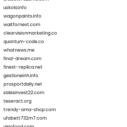
uskola.info
wagonpaints.info
waitfornext.com
clearvisionmarketing.co
quantum-code.co
whatnews.me
final-dream.com
finest-replica.net
gestioneinh.info
prosportdaily.net
salesinvest22.com
teseract.org
trendy-ama-shop.com
ufabett732m7.com
visiofood.com