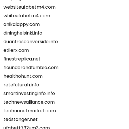
websiteufabetm4.com
whiteufabetm4.com
anikalappy.com
dininghelsinki.info
duanfrescariverside.info
etilerx.com
finestreplica.net
flounderandfumble.com
healthohunt.com
retefuturah.info
smartinvestinginfo.info
technewsalliance.com
technonetmarket.com
tedstanger.net
ufabett732um3.com