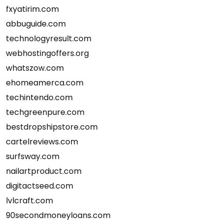
fxyatirim.com
abbuguide.com
technologyresult.com
webhostingoffers.org
whatszow.com
ehomeamerca.com
techintendo.com
techgreenpure.com
bestdropshipstore.com
cartelreviews.com
surfsway.com
nailartproduct.com
digitactseed.com
lvlcraft.com
90secondmoneyloans.com