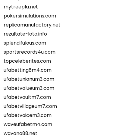
mytreepla.net
pokersimulations.com
replicamanufactory.net
rezultate-loto.info
splendifulous.com
sportsrecords4u.com
topceleberites.com
ufabetting8m4.com
ufabetunionum3.com
ufabetvalueum3.com
ufabetvaultm7.com
ufabetvillageum7.com
ufabetvoicem3.com
waveufabetm4.com
wayang88.net