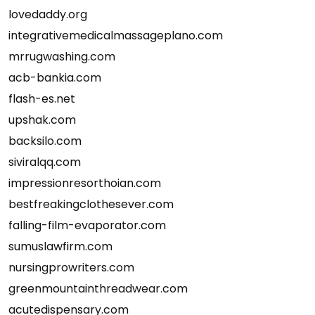
lovedaddy.org
integrativemedicalmassageplano.com
mrrugwashing.com
acb-bankia.com
flash-es.net
upshak.com
backsilo.com
siviralqq.com
impressionresorthoian.com
bestfreakingclothesever.com
falling-film-evaporator.com
sumuslawfirm.com
nursingprowriters.com
greenmountainthreadwear.com
acutedispensary.com