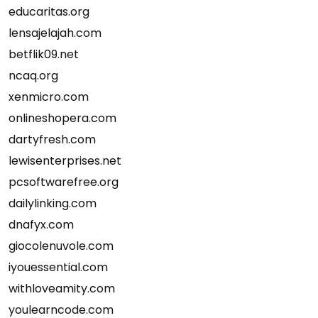
educaritas.org
lensajelajah.com
betflik09.net
ncaq.org
xenmicro.com
onlineshopera.com
dartyfresh.com
lewisenterprises.net
pcsoftwarefree.org
dailylinking.com
dnafyx.com
giocolenuvole.com
iyouessential.com
withloveamity.com
youlearncode.com