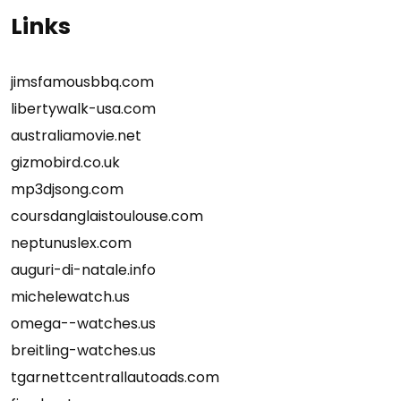
Links
jimsfamousbbq.com
libertywalk-usa.com
australiamovie.net
gizmobird.co.uk
mp3djsong.com
coursdanglaistoulouse.com
neptunuslex.com
auguri-di-natale.info
michelewatch.us
omega--watches.us
breitling-watches.us
tgarnettcentrallautoads.com