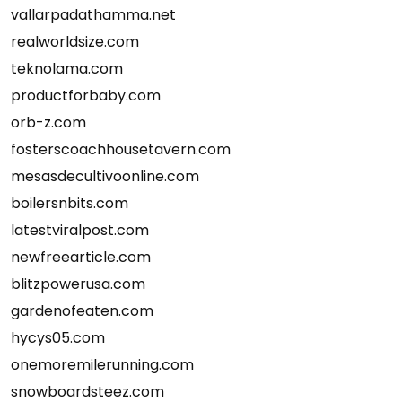
vallarpadathamma.net
realworldsize.com
teknolama.com
productforbaby.com
orb-z.com
fosterscoachhousetavern.com
mesasdecultivoonline.com
boilersnbits.com
latestviralpost.com
newfreearticle.com
blitzpowerusa.com
gardenofeaten.com
hycys05.com
onemoremilerunning.com
snowboardsteez.com