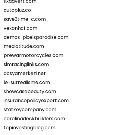
fixadvert.com
autopluz.co
save3time-c.com
vexonhcf.com
demos-pixelsparadise.com
mediatitude.com
prewarmotorcycles.com
simracinglinks.com
dosyamerkezi.net
le-surrealisme.com
showcasebeauty.com
insurancepolicyexpert.com
statkeycompany.com
carolinadeckbuilders.com
topinvestingblog.com