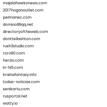
majalahwekonews.com
2017hoganoutlet.com
pelmanec.com
domino99qq.net
directoryoftheweb.com
donttellashton.com
rush3studio.com
roro90.com
herzio.com
in-hi5.com
krainafantasy.info
todas-noticias.com
senikartu.com
rusportal.net
watty.io