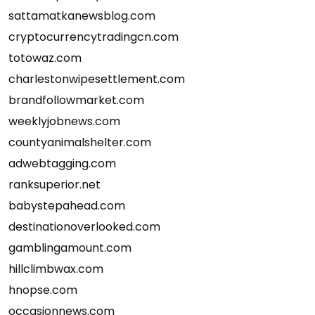
sattamatkanewsblog.com
cryptocurrencytradingcn.com
totowaz.com
charlestonwipesettlement.com
brandfollowmarket.com
weeklyjobnews.com
countyanimalshelter.com
adwebtagging.com
ranksuperior.net
babystepahead.com
destinationoverlooked.com
gamblingamount.com
hillclimbwax.com
hnopse.com
occasionnews.com