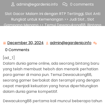
admin@egardenio.info
0 comments
Slot Gacor Malam Ini dengan RTP Tertinggi, Slot Anti
Rungkat untuk Kemenangan
>>
Judi Slot
,
Slot
Gampang Menang
>> Temui Dewacukong88: Bintang
Baru Game Online
December 30, 2024
admin@egardenio.info
December
admin@
30,
0 Comments
2024
[ad_1]
Dalam dunia game online, ada seorang bintang baru
yang telah membuat heboh dan menarik perhatian
para gamer di mana pun. Temui Dewacukong88,
seorang gamer berbakat dan terampil yang dengan
cepat menjadi kekuatan yang harus diperhitungkan
dalam dunia game kompetitif.
Dewacukong88 pertama kali muncul beberapa tahun