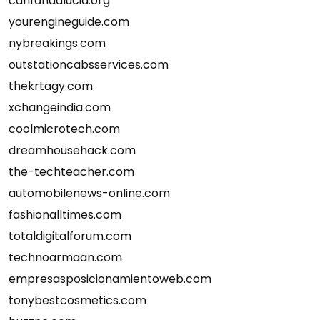
canfandalucia.org
yourengineguide.com
nybreakings.com
outstationcabsservices.com
thekrtagy.com
xchangeindia.com
coolmicrotech.com
dreamhousehack.com
the-techteacher.com
automobilenews-online.com
fashionalltimes.com
totaldigitalforum.com
technoarmaan.com
empresasposicionamientoweb.com
tonybestcosmetics.com