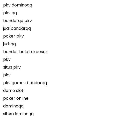
pkv dominoqq
pkv qq
bandarqq pkv
judi bandarqq
poker pkv
judi qq
bandar bola terbesar
pkv
situs pkv
pkv
pkv games bandarqq
demo slot
poker online
dominoqq
situs dominoqq