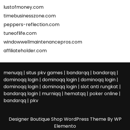
lustofmoney.com
timebusinesszone.com
peppers-reflection.com
tuneoflife.com
windowwellmaintenancepros.com
affiliateholder.com
menuqq
|
situs pkv games
|
bandarqq
|
bandarqq
|
dominoqq login
|
dominoqq login
|
dominoqq login
|
dominoqq login
|
dominoqq login
|
slot anti rungkat
|
bandarqq login
|
murniqq
|
hematqq
|
poker online
|
bandarqq
|
pkv
Designer Boutique Shop WordPress Theme
By WP
Elemento