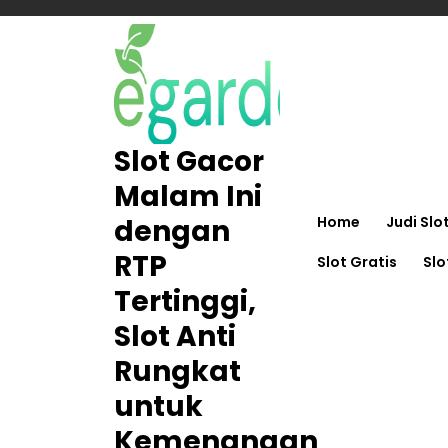
Skip
to
content
Slot Gacor
Malam Ini
Home
Judi Slo
dengan
RTP
Slot Gratis
Slo
Tertinggi,
Slot Anti
Rungkat
untuk
Kemenangan