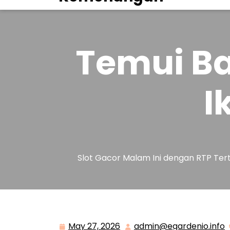
Temui Ba
I
Slot Gacor Malam Ini dengan RTP Tert
May 27, 2026
admin@egardenio.info
May
a