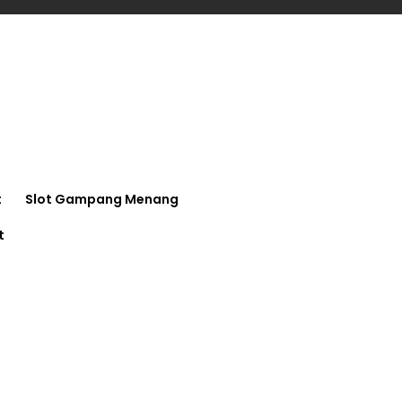
t
Slot Gampang Menang
t