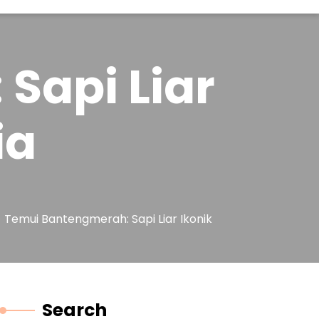
Sapi Liar
ia
 Temui Bantengmerah: Sapi Liar Ikonik
Search