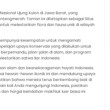
 Nasional Ujung Kulon di Jawa Barat, yang
tengmerah. Taman ini ditetapkan sebagai Situs
tuk melestarikan flora dan fauna unik di wilayah
 mempunyai kesempatan untuk mengamati
elajari upaya konservasi yang dilakukan untuk
 berpemandu, jalan-jalan di alam, dan program
estarikan satwa liar Indonesia.
an alam dan keanekaragaman hayati Indonesia.
i hewan-hewan ikonik ini dan mendukung upaya
tikan bahwa mereka terus berkembang biak di
lain kali Anda mengunjungi Indonesia, pastikan
n hargai keindahan makhluk luar biasa ini.