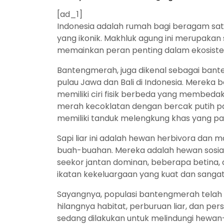
27,
[ad_1]
2026
Indonesia adalah rumah bagi beragam satw
yang ikonik. Makhluk agung ini merupakan
memainkan peran penting dalam ekosist
Bantengmerah, juga dikenal sebagai banten
pulau Jawa dan Bali di Indonesia. Mereka
memiliki ciri fisik berbeda yang membe
merah kecoklatan dengan bercak putih pa
memiliki tanduk melengkung khas yang pa
Sapi liar ini adalah hewan herbivora da
buah-buahan. Mereka adalah hewan sosial 
seekor jantan dominan, beberapa betina,
ikatan kekeluargaan yang kuat dan sangat
Sayangnya, populasi bantengmerah telah
hilangnya habitat, perburuan liar, dan pe
sedang dilakukan untuk melindungi hewan