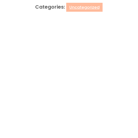
Categories:
Uncategorized