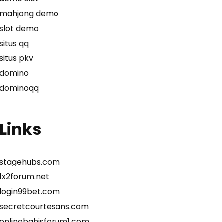
mahjong demo
slot demo
situs qq
situs pkv
domino
dominoqq
Links
stagehubs.com
1x2forum.net
login99bet.com
secretcourtesans.com
onlinebahisforum1.com