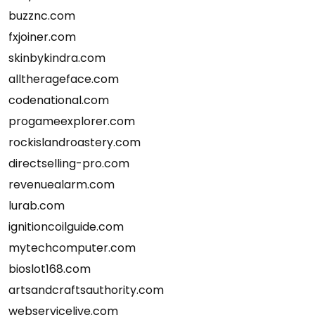
buzznc.com
fxjoiner.com
skinbykindra.com
alltherageface.com
codenational.com
progameexplorer.com
rockislandroastery.com
directselling-pro.com
revenuealarm.com
lurab.com
ignitioncoilguide.com
mytechcomputer.com
bioslot168.com
artsandcraftsauthority.com
webservicelive.com