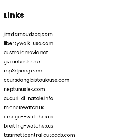
Links
jimsfamousbbq.com
libertywalk-usa.com
australiamovie.net
gizmobird.co.uk
mp3djsong.com
coursdanglaistoulouse.com
neptunuslex.com
auguri-di-natale.info
michelewatch.us
omega--watches.us
breitling-watches.us
tgarnettcentrallautoads.com