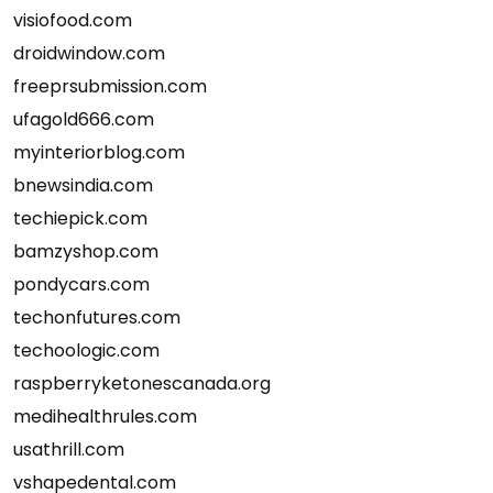
visiofood.com
droidwindow.com
freeprsubmission.com
ufagold666.com
myinteriorblog.com
bnewsindia.com
techiepick.com
bamzyshop.com
pondycars.com
techonfutures.com
techoologic.com
raspberryketonescanada.org
medihealthrules.com
usathrill.com
vshapedental.com