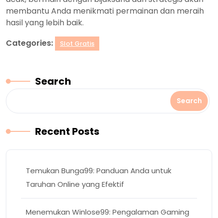
membantu Anda menikmati permainan dan meraih
hasil yang lebih baik.
Categories:
Slot Gratis
Search
Search
Recent Posts
Temukan Bunga99: Panduan Anda untuk
Taruhan Online yang Efektif
Menemukan Winlose99: Pengalaman Gaming