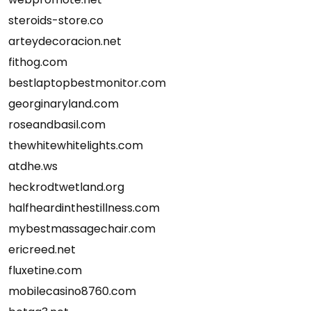
steroids-store.co
arteydecoracion.net
fithog.com
bestlaptopbestmonitor.com
georginaryland.com
roseandbasil.com
thewhitewhitelights.com
atdhe.ws
heckrodtwetland.org
halfheardinthestillness.com
mybestmassagechair.com
ericreed.net
fluxetine.com
mobilecasino8760.com