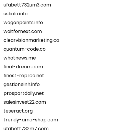
ufabett732um3.com
uskola.info
wagonpaints.info
waitfornext.com
clearvisionmarketing.co
quantum-code.co
whatnews.me
final-dream.com
finest-replica.net
gestioneinh.info
prosportdaily.net
salesinvest22.com
teseract.org
trendy-ama-shop.com
ufabett732m7.com