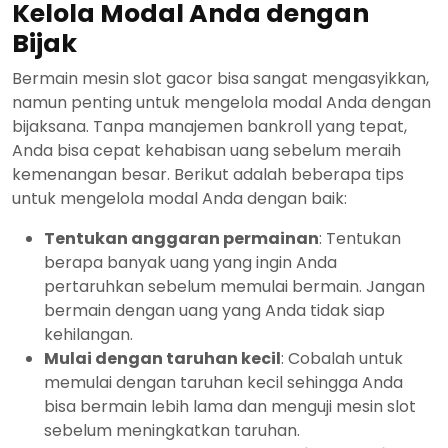
Kelola Modal Anda dengan
Bijak
Bermain mesin slot gacor bisa sangat mengasyikkan,
namun penting untuk mengelola modal Anda dengan
bijaksana. Tanpa manajemen bankroll yang tepat,
Anda bisa cepat kehabisan uang sebelum meraih
kemenangan besar. Berikut adalah beberapa tips
untuk mengelola modal Anda dengan baik:
Tentukan anggaran permainan
: Tentukan
berapa banyak uang yang ingin Anda
pertaruhkan sebelum memulai bermain. Jangan
bermain dengan uang yang Anda tidak siap
kehilangan.
Mulai dengan taruhan kecil
: Cobalah untuk
memulai dengan taruhan kecil sehingga Anda
bisa bermain lebih lama dan menguji mesin slot
sebelum meningkatkan taruhan.