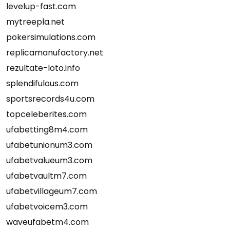
levelup-fast.com
mytreepla.net
pokersimulations.com
replicamanufactory.net
rezultate-loto.info
splendifulous.com
sportsrecords4u.com
topceleberites.com
ufabetting8m4.com
ufabetunionum3.com
ufabetvalueum3.com
ufabetvaultm7.com
ufabetvillageum7.com
ufabetvoicem3.com
waveufabetm4.com