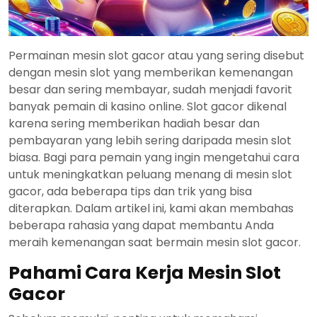
Permainan mesin slot gacor atau yang sering disebut
dengan mesin slot yang memberikan kemenangan
besar dan sering membayar, sudah menjadi favorit
banyak pemain di kasino online. Slot gacor dikenal
karena sering memberikan hadiah besar dan
pembayaran yang lebih sering daripada mesin slot
biasa. Bagi para pemain yang ingin mengetahui cara
untuk meningkatkan peluang menang di mesin slot
gacor, ada beberapa tips dan trik yang bisa
diterapkan. Dalam artikel ini, kami akan membahas
beberapa rahasia yang dapat membantu Anda
meraih kemenangan saat bermain mesin slot gacor.
Pahami Cara Kerja Mesin Slot
Gacor