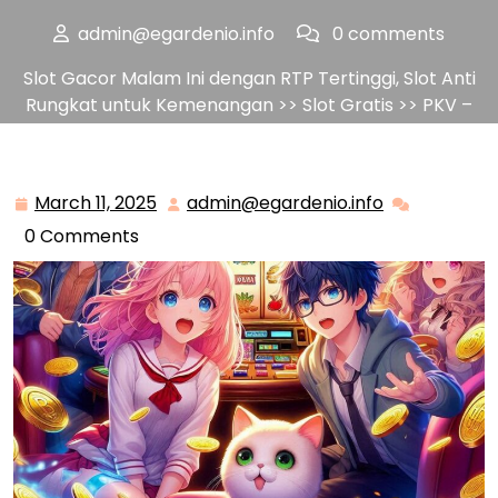
admin@egardenio.info
0 comments
Slot Gacor Malam Ini dengan RTP Tertinggi, Slot Anti
Rungkat untuk Kemenangan
>>
Slot Gratis
>> PKV –
Rahasia Menang di Mesin Slot Gacor
March 11, 2025
admin@egardenio.info
March
admin@egard
11,
0 Comments
2025