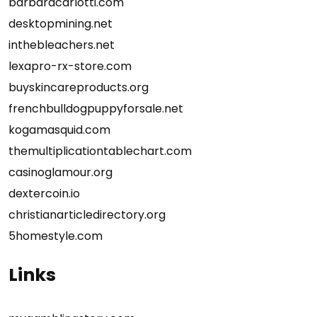
barbaracarlotti.com
desktopmining.net
inthebleachers.net
lexapro-rx-store.com
buyskincareproducts.org
frenchbulldogpuppyforsale.net
kogamasquid.com
themultiplicationtablechart.com
casinoglamour.org
dextercoin.io
christianarticledirectory.org
5homestyle.com
Links