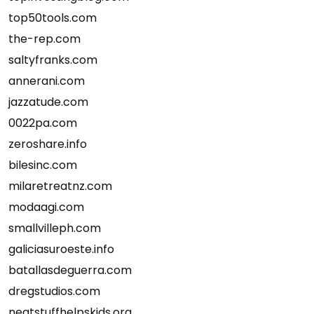
top50tools.com
the-rep.com
saltyfranks.com
annerani.com
jazzatude.com
0022pa.com
zeroshare.info
bilesinc.com
milaretreatnz.com
modaagi.com
smallvilleph.com
galiciasuroeste.info
batallasdeguerra.com
dregstudios.com
neatstuffhelpskids.org