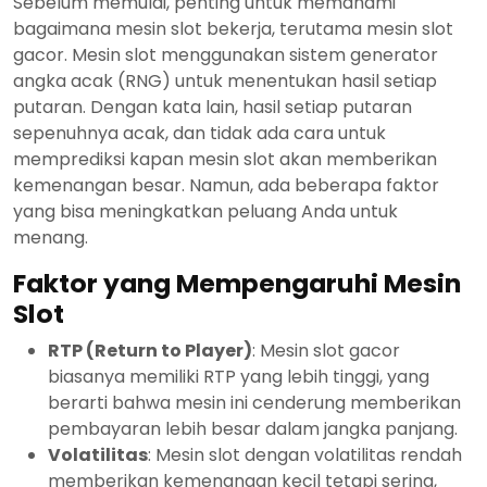
Sebelum memulai, penting untuk memahami
bagaimana mesin slot bekerja, terutama mesin slot
gacor. Mesin slot menggunakan sistem generator
angka acak (RNG) untuk menentukan hasil setiap
putaran. Dengan kata lain, hasil setiap putaran
sepenuhnya acak, dan tidak ada cara untuk
memprediksi kapan mesin slot akan memberikan
kemenangan besar. Namun, ada beberapa faktor
yang bisa meningkatkan peluang Anda untuk
menang.
Faktor yang Mempengaruhi Mesin
Slot
RTP (Return to Player)
: Mesin slot gacor
biasanya memiliki RTP yang lebih tinggi, yang
berarti bahwa mesin ini cenderung memberikan
pembayaran lebih besar dalam jangka panjang.
Volatilitas
: Mesin slot dengan volatilitas rendah
memberikan kemenangan kecil tetapi sering,