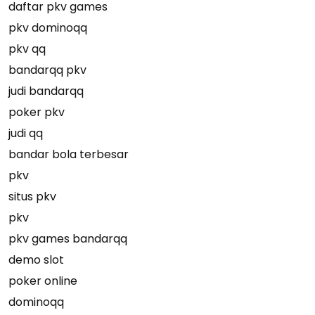
daftar pkv games
pkv dominoqq
pkv qq
bandarqq pkv
judi bandarqq
poker pkv
judi qq
bandar bola terbesar
pkv
situs pkv
pkv
pkv games bandarqq
demo slot
poker online
dominoqq