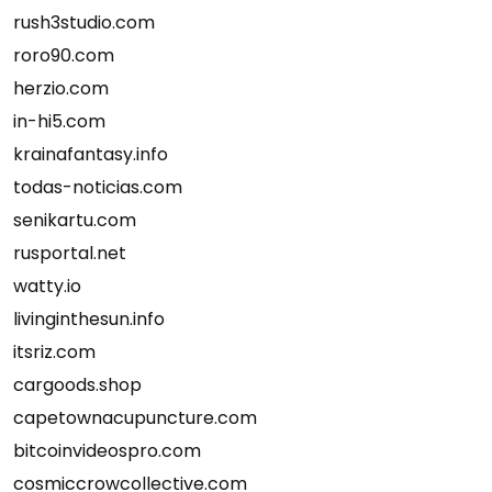
rush3studio.com
roro90.com
herzio.com
in-hi5.com
krainafantasy.info
todas-noticias.com
senikartu.com
rusportal.net
watty.io
livinginthesun.info
itsriz.com
cargoods.shop
capetownacupuncture.com
bitcoinvideospro.com
cosmiccrowcollective.com