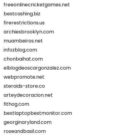
freeonlinecricketgames.net
bestcashing.biz
firerestrictions.us
archiesbrooklyn.com
muambeiros.net
infozblog.com
chonbaihat.com
elblogdeoscargonzalez.com
webpromote.net
steroids-store.co
arteydecoracion.net
fithog.com
bestlaptopbestmonitor.com
georginaryland.com
roseandbasil.com