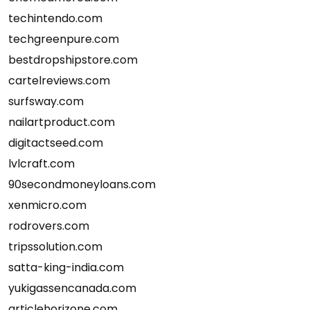
techintendo.com
techgreenpure.com
bestdropshipstore.com
cartelreviews.com
surfsway.com
nailartproduct.com
digitactseed.com
lvlcraft.com
90secondmoneyloans.com
xenmicro.com
rodrovers.com
tripssolution.com
satta-king-india.com
yukigassencanada.com
articlehorizone.com