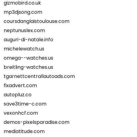
gizmobird.co.uk
mp3djsong.com
coursdanglaistoulouse.com
neptunuslex.com
auguri-di-natale.info
michelewatch.us
omega--watches.us
breitling-watches.us
tgarnettcentrallautoads.com
fixadvert.com
autopluz.co
save3time-c.com
vexonhcf.com
demos-pixelsparadise.com
mediatitude.com