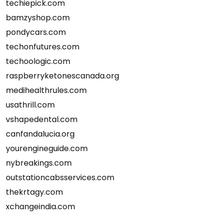
techiepick.com
bamzyshop.com
pondycars.com
techonfutures.com
techoologic.com
raspberryketonescanada.org
medihealthrules.com
usathrill.com
vshapedental.com
canfandalucia.org
yourengineguide.com
nybreakings.com
outstationcabsservices.com
thekrtagy.com
xchangeindia.com