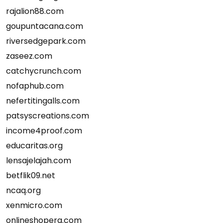
rajalion88.com
goupuntacana.com
riversedgepark.com
zaseez.com
catchycrunch.com
nofaphub.com
nefertitingalls.com
patsyscreations.com
income4proof.com
educaritas.org
lensajelajah.com
betflik09.net
ncaq.org
xenmicro.com
onlineshopera.com