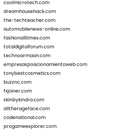
coolmicrotech.com
dreamhousehack.com
the-techteacher.com
automobilenews-online.com
fashionalltimes.com
totaldigitalforum.com
technoarmaan.com
empresasposicionamientoweb.com
tonybestcosmetics.com
buzznc.com
fxjoiner.com
skinbykindra.com
alltherageface.com
codenational.com
progameexplorer.com