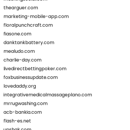
thearguer.com
marketing-mobile-app.com
floralpunchcraft.com
fiasone.com
danktankbattery.com
mealudo.com
charlie-day.com
livedirectbettingpoker.com
foxbusinessupdate.com
lovedaddy.org
integrativemedicalmassageplano.com
mrrugwashing.com
acb-bankia.com
flash-es.net
upshak.com