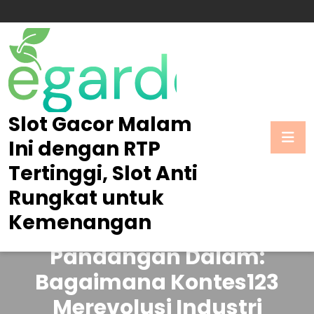
Skip
to
content
Slot Gacor Malam
Ini dengan RTP
Tertinggi, Slot Anti
Rungkat untuk
Kemenangan
Posted On April 7, 2026
Pandangan Dalam:
Bagaimana Kontes123
Merevolusi Industri