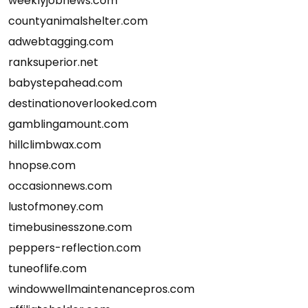
weeklyjobnews.com
countyanimalshelter.com
adwebtagging.com
ranksuperior.net
babystepahead.com
destinationoverlooked.com
gamblingamount.com
hillclimbwax.com
hnopse.com
occasionnews.com
lustofmoney.com
timebusinesszone.com
peppers-reflection.com
tuneoflife.com
windowwellmaintenancepros.com