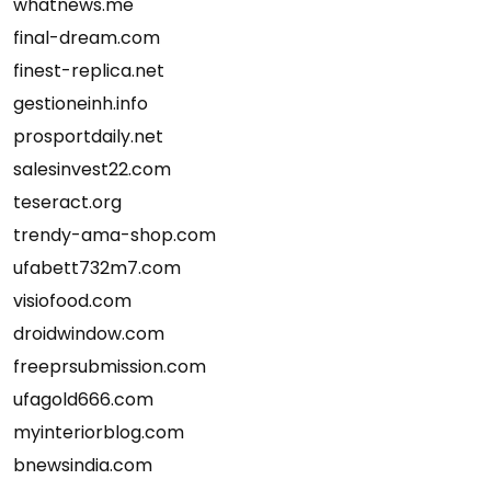
whatnews.me
final-dream.com
finest-replica.net
gestioneinh.info
prosportdaily.net
salesinvest22.com
teseract.org
trendy-ama-shop.com
ufabett732m7.com
visiofood.com
droidwindow.com
freeprsubmission.com
ufagold666.com
myinteriorblog.com
bnewsindia.com