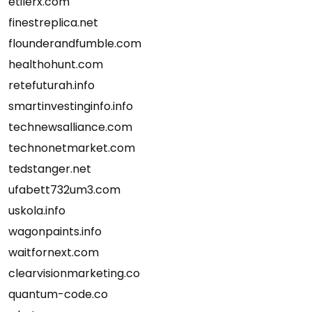
etilerx.com
finestreplica.net
flounderandfumble.com
healthohunt.com
retefuturah.info
smartinvestinginfo.info
technewsalliance.com
technonetmarket.com
tedstanger.net
ufabett732um3.com
uskola.info
wagonpaints.info
waitfornext.com
clearvisionmarketing.co
quantum-code.co