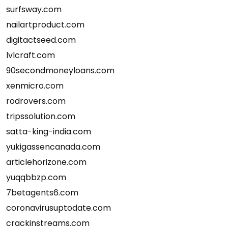
surfsway.com
nailartproduct.com
digitactseed.com
lvlcraft.com
90secondmoneyloans.com
xenmicro.com
rodrovers.com
tripssolution.com
satta-king-india.com
yukigassencanada.com
articlehorizone.com
yuqqbbzp.com
7betagents6.com
coronavirusuptodate.com
crackinstreams.com