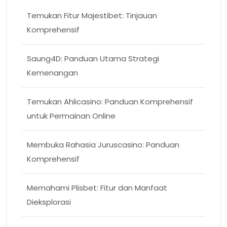
Temukan Fitur Majestibet: Tinjauan
Komprehensif
Saung4D: Panduan Utama Strategi
Kemenangan
Temukan Ahlicasino: Panduan Komprehensif
untuk Permainan Online
Membuka Rahasia Juruscasino: Panduan
Komprehensif
Memahami Plisbet: Fitur dan Manfaat
Dieksplorasi