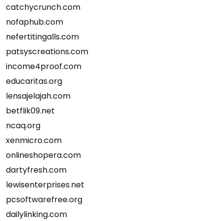
catchycrunch.com
nofaphub.com
nefertitingalls.com
patsyscreations.com
income4proof.com
educaritas.org
lensajelajah.com
betflik09.net
ncaq.org
xenmicro.com
onlineshopera.com
dartyfresh.com
lewisenterprises.net
pcsoftwarefree.org
dailylinking.com