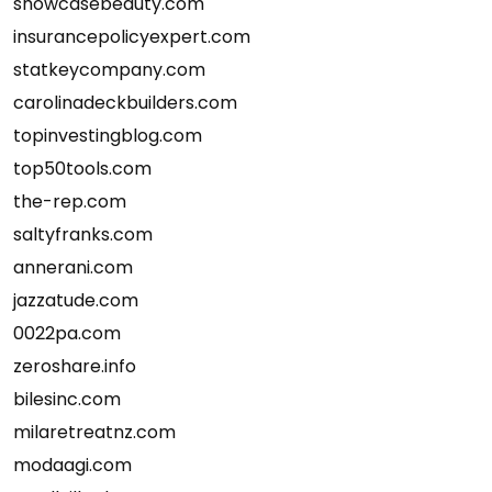
showcasebeauty.com
insurancepolicyexpert.com
statkeycompany.com
carolinadeckbuilders.com
topinvestingblog.com
top50tools.com
the-rep.com
saltyfranks.com
annerani.com
jazzatude.com
0022pa.com
zeroshare.info
bilesinc.com
milaretreatnz.com
modaagi.com