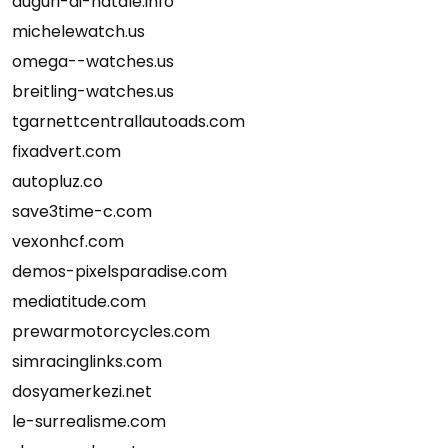
auguri-di-natale.info
michelewatch.us
omega--watches.us
breitling-watches.us
tgarnettcentrallautoads.com
fixadvert.com
autopluz.co
save3time-c.com
vexonhcf.com
demos-pixelsparadise.com
mediatitude.com
prewarmotorcycles.com
simracinglinks.com
dosyamerkezi.net
le-surrealisme.com