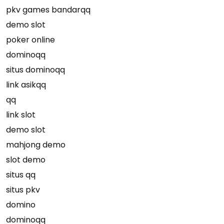
pkv games bandarqq
demo slot
poker online
dominoqq
situs dominoqq
link asikqq
qq
link slot
demo slot
mahjong demo
slot demo
situs qq
situs pkv
domino
dominoqq