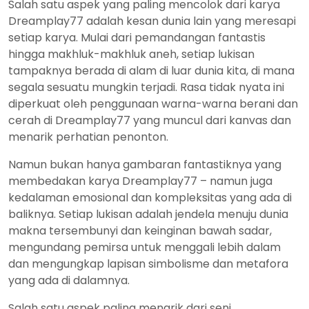
Salah satu aspek yang paling mencolok dari karya
Dreamplay77 adalah kesan dunia lain yang meresapi
setiap karya. Mulai dari pemandangan fantastis
hingga makhluk-makhluk aneh, setiap lukisan
tampaknya berada di alam di luar dunia kita, di mana
segala sesuatu mungkin terjadi. Rasa tidak nyata ini
diperkuat oleh penggunaan warna-warna berani dan
cerah di Dreamplay77 yang muncul dari kanvas dan
menarik perhatian penonton.
Namun bukan hanya gambaran fantastiknya yang
membedakan karya Dreamplay77 – namun juga
kedalaman emosional dan kompleksitas yang ada di
baliknya. Setiap lukisan adalah jendela menuju dunia
makna tersembunyi dan keinginan bawah sadar,
mengundang pemirsa untuk menggali lebih dalam
dan mengungkap lapisan simbolisme dan metafora
yang ada di dalamnya.
Salah satu aspek paling menarik dari seni