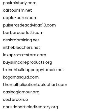
goviralstudy.com
cartourism.net
apple-cores.com
pulserasdeactividad10.com
barbaracarlotti.com
desktopmining.net
inthebleachers.net
lexapro-rx-store.com
buyskincareproducts.org
frenchbulldogpuppyforsale.net
kogamasquid.com
themultiplicationtablechart.com
casinoglamour.org
dextercoin.io
christianarticledirectory.org