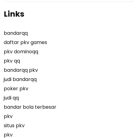
Links
bandarqq
daftar pkv games
pkv dominoqq
pkv qq
bandarqq pkv
judi bandarqq
poker pkv
judi qq
bandar bola terbesar
pkv
situs pkv
pkv