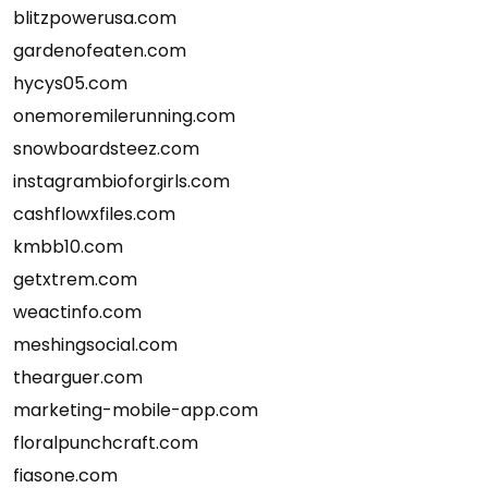
blitzpowerusa.com
gardenofeaten.com
hycys05.com
onemoremilerunning.com
snowboardsteez.com
instagrambioforgirls.com
cashflowxfiles.com
kmbb10.com
getxtrem.com
weactinfo.com
meshingsocial.com
thearguer.com
marketing-mobile-app.com
floralpunchcraft.com
fiasone.com