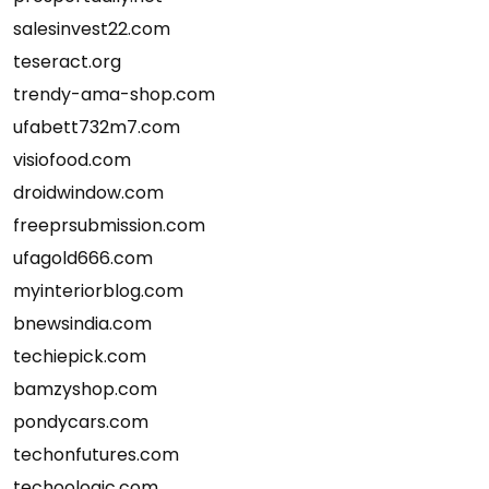
salesinvest22.com
teseract.org
trendy-ama-shop.com
ufabett732m7.com
visiofood.com
droidwindow.com
freeprsubmission.com
ufagold666.com
myinteriorblog.com
bnewsindia.com
techiepick.com
bamzyshop.com
pondycars.com
techonfutures.com
techoologic.com