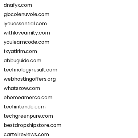
dnafyx.com
giocolenuvole.com
iyouessential.com
withloveamity.com
youlearncode.com
fxyatirim.com
abbuguide.com
technologyresult.com
webhostingoffers.org
whatszow.com
ehomeamerca.com
techintendo.com
techgreenpure.com
bestdropshipstore.com
cartelreviews.com