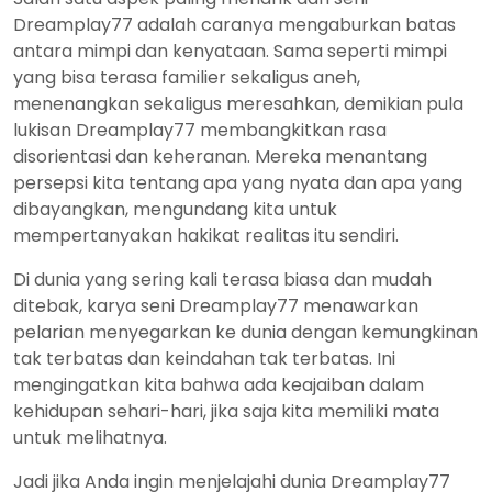
Dreamplay77 adalah caranya mengaburkan batas
antara mimpi dan kenyataan. Sama seperti mimpi
yang bisa terasa familier sekaligus aneh,
menenangkan sekaligus meresahkan, demikian pula
lukisan Dreamplay77 membangkitkan rasa
disorientasi dan keheranan. Mereka menantang
persepsi kita tentang apa yang nyata dan apa yang
dibayangkan, mengundang kita untuk
mempertanyakan hakikat realitas itu sendiri.
Di dunia yang sering kali terasa biasa dan mudah
ditebak, karya seni Dreamplay77 menawarkan
pelarian menyegarkan ke dunia dengan kemungkinan
tak terbatas dan keindahan tak terbatas. Ini
mengingatkan kita bahwa ada keajaiban dalam
kehidupan sehari-hari, jika saja kita memiliki mata
untuk melihatnya.
Jadi jika Anda ingin menjelajahi dunia Dreamplay77