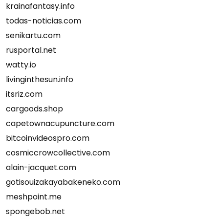
krainafantasy.info
todas-noticias.com
senikartu.com
rusportal.net
watty.io
livinginthesun.info
itsriz.com
cargoods.shop
capetownacupuncture.com
bitcoinvideospro.com
cosmiccrowcollective.com
alain-jacquet.com
gotisouizakayabakeneko.com
meshpoint.me
spongebob.net