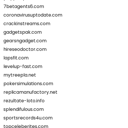
7betagents6.com
coronavirusuptodate.com
crackinstreams.com
gadgetspak.com
gearsngadget.com
hireseodoctor.com
lapsfit.com
levelup-fast.com
mytreepla.net
pokersimulations.com
replicamanufactory.net
rezultate-loto.info
splendifulous.com
sportsrecords4u.com
topceleberites.com