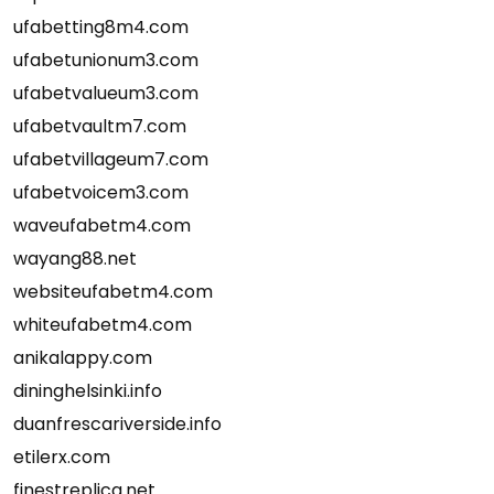
ufabetting8m4.com
ufabetunionum3.com
ufabetvalueum3.com
ufabetvaultm7.com
ufabetvillageum7.com
ufabetvoicem3.com
waveufabetm4.com
wayang88.net
websiteufabetm4.com
whiteufabetm4.com
anikalappy.com
dininghelsinki.info
duanfrescariverside.info
etilerx.com
finestreplica.net