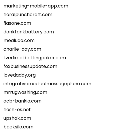
marketing-mobile-app.com
floralpunchcraft.com
fiasone.com
danktankbattery.com
mealudo.com
charlie-day.com
livedirectbettingpoker.com
foxbusinessupdate.com
lovedaddy.org
integrativemedicalmassageplano.com
mrrugwashing.com
acb-bankia.com
flash-es.net
upshak.com
backsilo.com