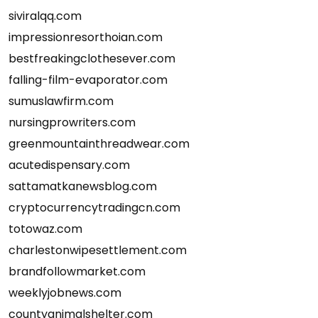
siviralqq.com
impressionresorthoian.com
bestfreakingclothesever.com
falling-film-evaporator.com
sumuslawfirm.com
nursingprowriters.com
greenmountainthreadwear.com
acutedispensary.com
sattamatkanewsblog.com
cryptocurrencytradingcn.com
totowaz.com
charlestonwipesettlement.com
brandfollowmarket.com
weeklyjobnews.com
countyanimalshelter.com