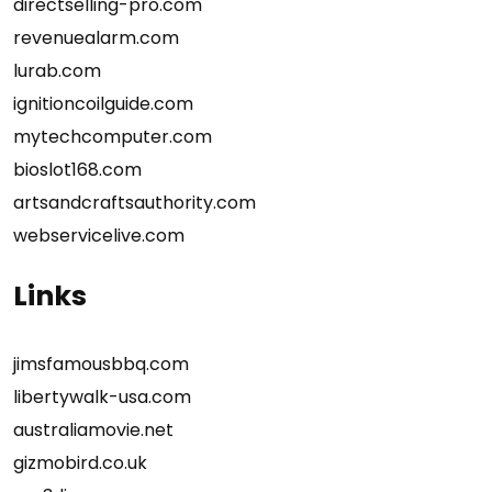
directselling-pro.com
revenuealarm.com
lurab.com
ignitioncoilguide.com
mytechcomputer.com
bioslot168.com
artsandcraftsauthority.com
webservicelive.com
Links
jimsfamousbbq.com
libertywalk-usa.com
australiamovie.net
gizmobird.co.uk