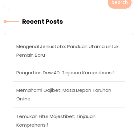
Search
Recent Posts
Mengenal Jeniustoto: Panduan Utama untuk
Pemain Baru
Pengertian Dewi4D: Tinjauan Komprehensif
Memahami Gajibet: Masa Depan Taruhan
Online
Temukan Fitur Majestibet: Tinjauan
Komprehensif