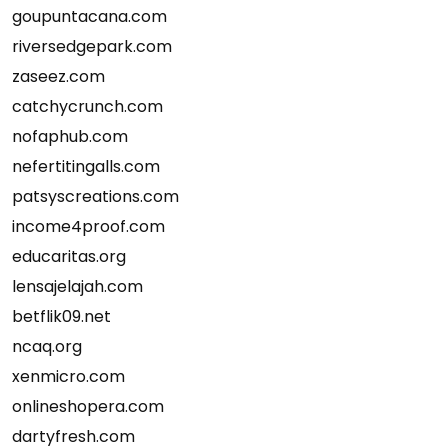
goupuntacana.com
riversedgepark.com
zaseez.com
catchycrunch.com
nofaphub.com
nefertitingalls.com
patsyscreations.com
income4proof.com
educaritas.org
lensajelajah.com
betflik09.net
ncaq.org
xenmicro.com
onlineshopera.com
dartyfresh.com