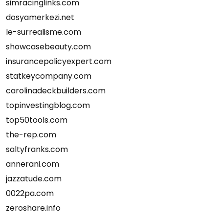
simracinglinks.com
dosyamerkezi.net
le-surrealisme.com
showcasebeauty.com
insurancepolicyexpert.com
statkeycompany.com
carolinadeckbuilders.com
topinvestingblog.com
top50tools.com
the-rep.com
saltyfranks.com
annerani.com
jazzatude.com
0022pa.com
zeroshare.info