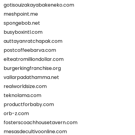
gotisouizakayabakeneko.com
meshpoint.me
spongebob.net
busyboxintl.com
auttayanratchapak.com
postcoffeebarva.com
elteatromilliondollar.com
burgerkingfranchise.org
vallarpadathamma.net
realworldsize.com
teknolama.com
productforbaby.com
orb-z.com
fosterscoachhousetavern.com
mesasdecultivoonline.com