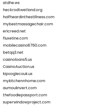
atdhe.ws
heckrodtwetland.org
halfheardinthestillness.com
mybestmassagechair.com
ericreed.net
fluxetine.com
mobilecasino8760.com
betqq3.net
casinoloans5.us
CasinoAuction.us
kipooglecouk.us
mykitchennhome.com
aumoulinvert.com
thefoodiepassport.com
superwindowproject.com