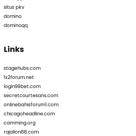
situs pkv
domino
dominoqq
Links
stagehubs.com
1x2forum.net
login99bet.com
secretcourtesans.com
onlinebahisforum1.com
chicagoheadline.com
camming.org
rajalion88.com