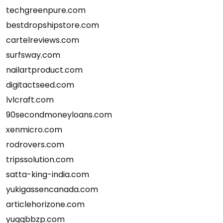
techgreenpure.com
bestdropshipstore.com
cartelreviews.com
surfsway.com
nailartproduct.com
digitactseed.com
lvlcraft.com
90secondmoneyloans.com
xenmicro.com
rodrovers.com
tripssolution.com
satta-king-india.com
yukigassencanada.com
articlehorizone.com
yuqqbbzp.com