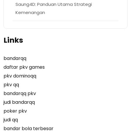
Saung4D: Panduan Utama Strategi
Kemenangan
Links
bandarqq
daftar pkv games
pkv dominoqq
pkv qq
bandarqq pkv
judi bandarqq
poker pkv
judi qq
bandar bola terbesar