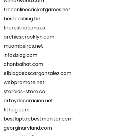
wimaxworld.com
freeonlinecricketgames.net
bestcashing.biz
firerestrictions.us
archiesbrooklyn.com
muambeiros.net
infozblog.com
chonbaihat.com
elblogdeoscargonzalez.com
webpromote.net
steroids-store.co
arteydecoracion.net
fithog.com
bestlaptopbestmonitor.com
georginaryland.com