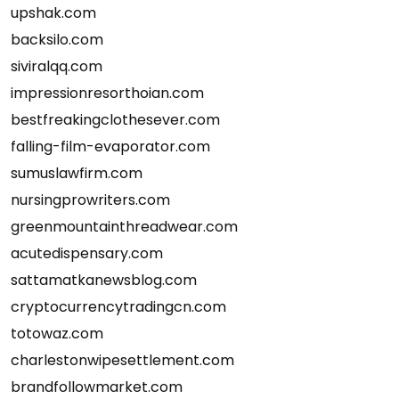
upshak.com
backsilo.com
siviralqq.com
impressionresorthoian.com
bestfreakingclothesever.com
falling-film-evaporator.com
sumuslawfirm.com
nursingprowriters.com
greenmountainthreadwear.com
acutedispensary.com
sattamatkanewsblog.com
cryptocurrencytradingcn.com
totowaz.com
charlestonwipesettlement.com
brandfollowmarket.com