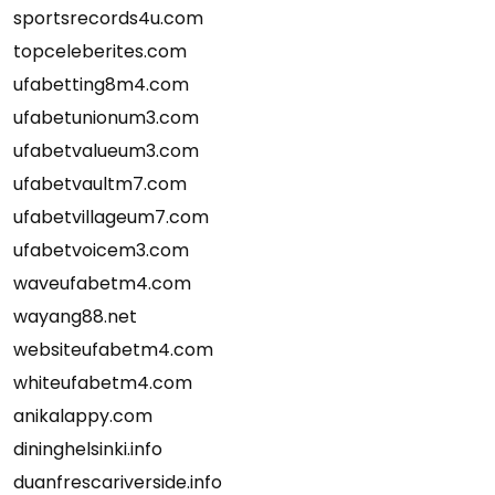
sportsrecords4u.com
topceleberites.com
ufabetting8m4.com
ufabetunionum3.com
ufabetvalueum3.com
ufabetvaultm7.com
ufabetvillageum7.com
ufabetvoicem3.com
waveufabetm4.com
wayang88.net
websiteufabetm4.com
whiteufabetm4.com
anikalappy.com
dininghelsinki.info
duanfrescariverside.info