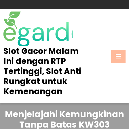
Skip
to
content
Slot Gacor Malam
Ini dengan RTP
Tertinggi, Slot Anti
Rungkat untuk
Kemenangan
Posted On June 2, 2026
Menjelajahi Kemungkinan
Tanpa Batas KW303