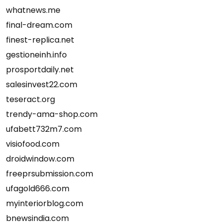
whatnews.me
final-dream.com
finest-replica.net
gestioneinh.info
prosportdaily.net
salesinvest22.com
teseract.org
trendy-ama-shop.com
ufabett732m7.com
visiofood.com
droidwindow.com
freeprsubmission.com
ufagold666.com
myinteriorblog.com
bnewsindia.com