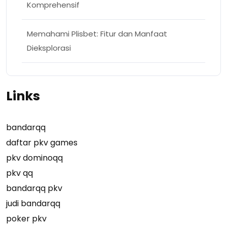
Komprehensif
Memahami Plisbet: Fitur dan Manfaat
Dieksplorasi
Links
bandarqq
daftar pkv games
pkv dominoqq
pkv qq
bandarqq pkv
judi bandarqq
poker pkv