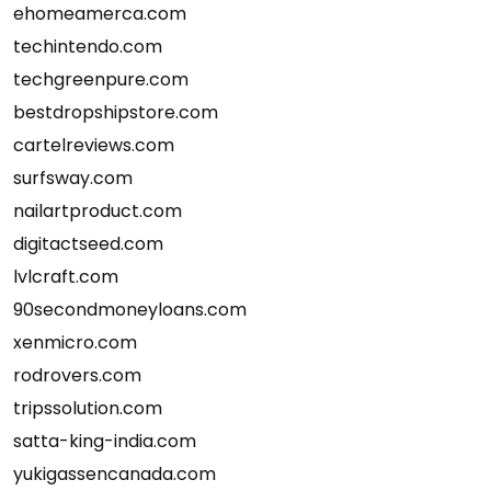
ehomeamerca.com
techintendo.com
techgreenpure.com
bestdropshipstore.com
cartelreviews.com
surfsway.com
nailartproduct.com
digitactseed.com
lvlcraft.com
90secondmoneyloans.com
xenmicro.com
rodrovers.com
tripssolution.com
satta-king-india.com
yukigassencanada.com