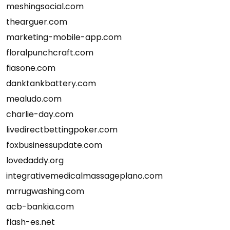
meshingsocial.com
thearguer.com
marketing-mobile-app.com
floralpunchcraft.com
fiasone.com
danktankbattery.com
mealudo.com
charlie-day.com
livedirectbettingpoker.com
foxbusinessupdate.com
lovedaddy.org
integrativemedicalmassageplano.com
mrrugwashing.com
acb-bankia.com
flash-es.net