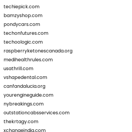
techiepick.com
bamzyshop.com
pondycars.com
techonfutures.com
techoologic.com
raspberryketonescanada.org
medihealthrules.com
usathrill.com
vshapedental.com
canfandalucia.org
yourengineguide.com
nybreakings.com
outstationcabsservices.com
thekrtagy.com
xchangeindia.com