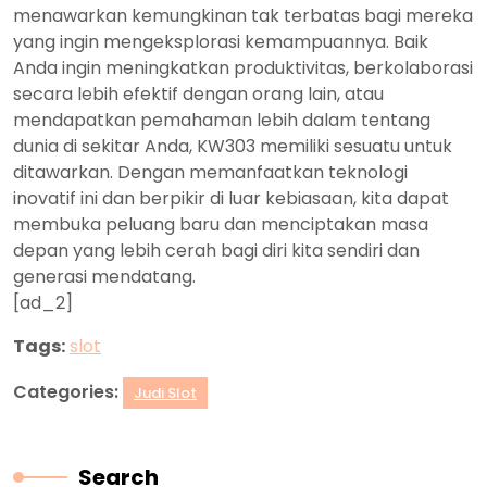
menawarkan kemungkinan tak terbatas bagi mereka
yang ingin mengeksplorasi kemampuannya. Baik
Anda ingin meningkatkan produktivitas, berkolaborasi
secara lebih efektif dengan orang lain, atau
mendapatkan pemahaman lebih dalam tentang
dunia di sekitar Anda, KW303 memiliki sesuatu untuk
ditawarkan. Dengan memanfaatkan teknologi
inovatif ini dan berpikir di luar kebiasaan, kita dapat
membuka peluang baru dan menciptakan masa
depan yang lebih cerah bagi diri kita sendiri dan
generasi mendatang.
[ad_2]
Tags:
slot
Categories:
Judi Slot
Search