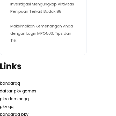
Investigasi Mengungkap Aktivitas
Penipuan Terkait Badak188
Maksimalkan Kemenangan Anda
dengan Login MPO500: Tips dan
Trik
Links
bandarqq
daftar pkv games
pkv dominoqq
pkv qq
bandarqq pkv