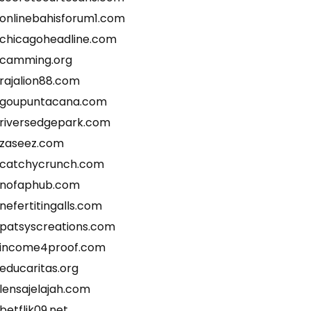
onlinebahisforum1.com
chicagoheadline.com
camming.org
rajalion88.com
goupuntacana.com
riversedgepark.com
zaseez.com
catchycrunch.com
nofaphub.com
nefertitingalls.com
patsyscreations.com
income4proof.com
educaritas.org
lensajelajah.com
betflik09.net