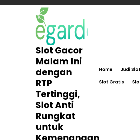
Skip
to
content
Slot Gacor
Malam Ini
Home
Judi Slo
dengan
RTP
Slot Gratis
Slo
Tertinggi,
Slot Anti
Rungkat
untuk
Kemenangan