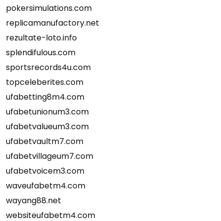
pokersimulations.com
replicamanufactory.net
rezultate-loto.info
splendifulous.com
sportsrecords4u.com
topceleberites.com
ufabetting8m4.com
ufabetunionum3.com
ufabetvalueum3.com
ufabetvaultm7.com
ufabetvillageum7.com
ufabetvoicem3.com
waveufabetm4.com
wayang88.net
websiteufabetm4.com