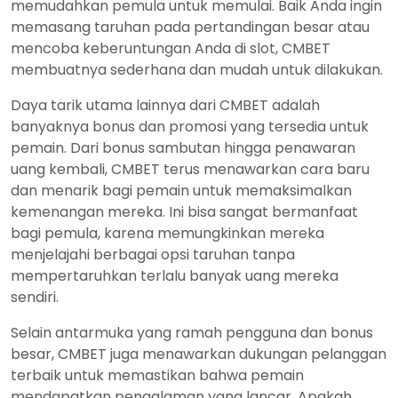
memudahkan pemula untuk memulai. Baik Anda ingin
memasang taruhan pada pertandingan besar atau
mencoba keberuntungan Anda di slot, CMBET
membuatnya sederhana dan mudah untuk dilakukan.
Daya tarik utama lainnya dari CMBET adalah
banyaknya bonus dan promosi yang tersedia untuk
pemain. Dari bonus sambutan hingga penawaran
uang kembali, CMBET terus menawarkan cara baru
dan menarik bagi pemain untuk memaksimalkan
kemenangan mereka. Ini bisa sangat bermanfaat
bagi pemula, karena memungkinkan mereka
menjelajahi berbagai opsi taruhan tanpa
mempertaruhkan terlalu banyak uang mereka
sendiri.
Selain antarmuka yang ramah pengguna dan bonus
besar, CMBET juga menawarkan dukungan pelanggan
terbaik untuk memastikan bahwa pemain
mendapatkan pengalaman yang lancar. Apakah