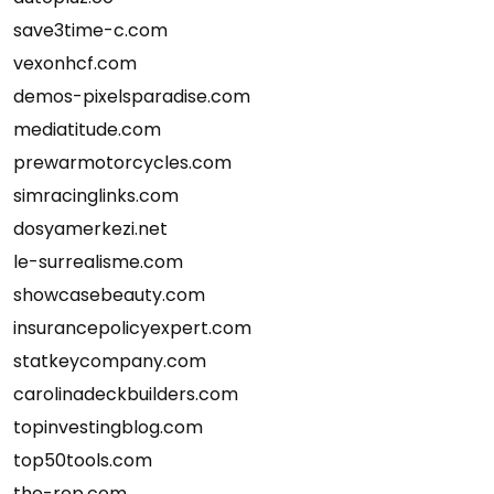
save3time-c.com
vexonhcf.com
demos-pixelsparadise.com
mediatitude.com
prewarmotorcycles.com
simracinglinks.com
dosyamerkezi.net
le-surrealisme.com
showcasebeauty.com
insurancepolicyexpert.com
statkeycompany.com
carolinadeckbuilders.com
topinvestingblog.com
top50tools.com
the-rep.com