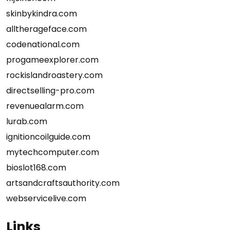
skinbykindra.com
alltherageface.com
codenational.com
progameexplorer.com
rockislandroastery.com
directselling-pro.com
revenuealarm.com
lurab.com
ignitioncoilguide.com
mytechcomputer.com
bioslot168.com
artsandcraftsauthority.com
webservicelive.com
Links