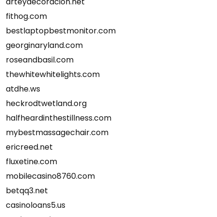
arteydecoracion.net
fithog.com
bestlaptopbestmonitor.com
georginaryland.com
roseandbasil.com
thewhitewhitelights.com
atdhe.ws
heckrodtwetland.org
halfheardinthestillness.com
mybestmassagechair.com
ericreed.net
fluxetine.com
mobilecasino8760.com
betqq3.net
casinoloans5.us