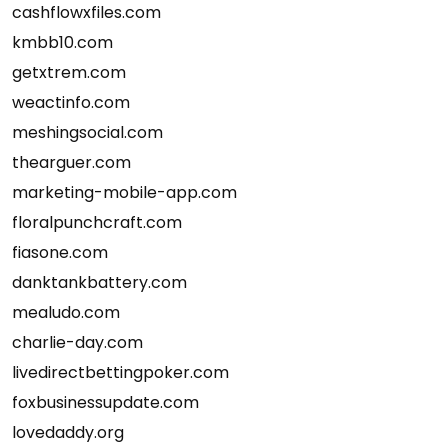
cashflowxfiles.com
kmbb10.com
getxtrem.com
weactinfo.com
meshingsocial.com
thearguer.com
marketing-mobile-app.com
floralpunchcraft.com
fiasone.com
danktankbattery.com
mealudo.com
charlie-day.com
livedirectbettingpoker.com
foxbusinessupdate.com
lovedaddy.org