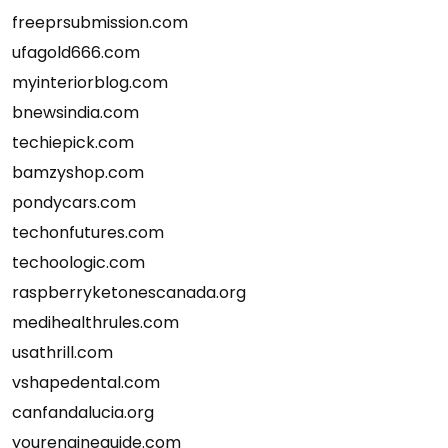
freeprsubmission.com
ufagold666.com
myinteriorblog.com
bnewsindia.com
techiepick.com
bamzyshop.com
pondycars.com
techonfutures.com
techoologic.com
raspberryketonescanada.org
medihealthrules.com
usathrill.com
vshapedental.com
canfandalucia.org
yourengineguide.com