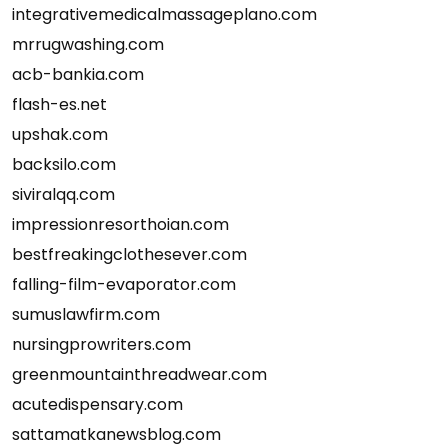
integrativemedicalmassageplano.com
mrrugwashing.com
acb-bankia.com
flash-es.net
upshak.com
backsilo.com
siviralqq.com
impressionresorthoian.com
bestfreakingclothesever.com
falling-film-evaporator.com
sumuslawfirm.com
nursingprowriters.com
greenmountainthreadwear.com
acutedispensary.com
sattamatkanewsblog.com