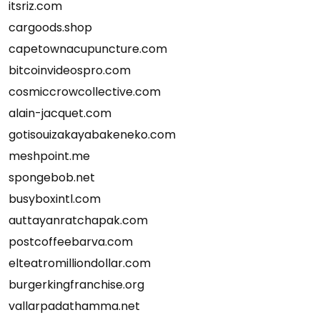
itsriz.com
cargoods.shop
capetownacupuncture.com
bitcoinvideospro.com
cosmiccrowcollective.com
alain-jacquet.com
gotisouizakayabakeneko.com
meshpoint.me
spongebob.net
busyboxintl.com
auttayanratchapak.com
postcoffeebarva.com
elteatromilliondollar.com
burgerkingfranchise.org
vallarpadathamma.net