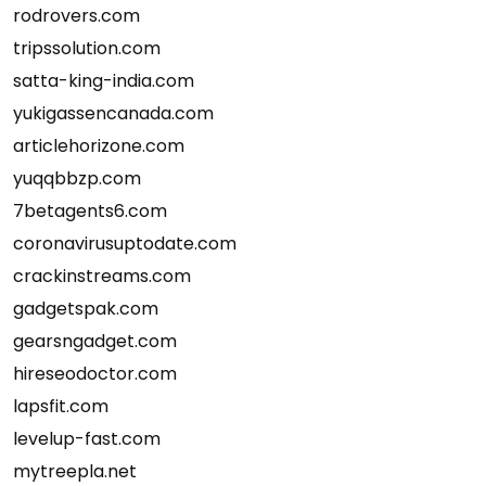
rodrovers.com
tripssolution.com
satta-king-india.com
yukigassencanada.com
articlehorizone.com
yuqqbbzp.com
7betagents6.com
coronavirusuptodate.com
crackinstreams.com
gadgetspak.com
gearsngadget.com
hireseodoctor.com
lapsfit.com
levelup-fast.com
mytreepla.net