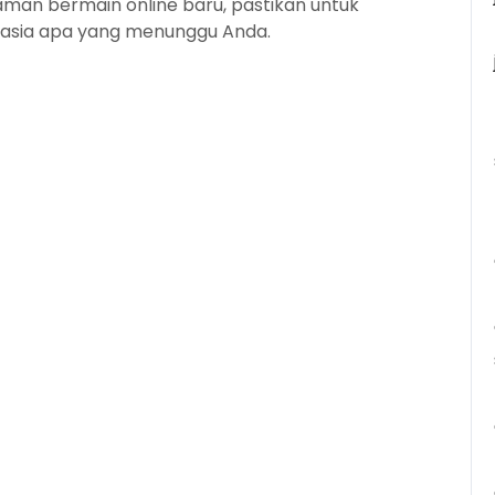
aman bermain online baru, pastikan untuk
hasia apa yang menunggu Anda.