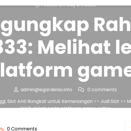
Posted On May 24, 2025
gungkap Rah
3: Melihat l
latform game
admin@egardenio.info
0 comments
ggi, Slot Anti Rungkat untuk Kemenangan
>>
Judi Slot
>> M
lebih dekat pada platform game online
0 Comments
admin@egardenio.info