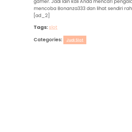
gamer. Jadi lain kali Anda mencari pengal
mencoba Bonanza333 dan lihat sendiri ra
[ad_2]
Tags:
slot
Categories:
Judi Slot