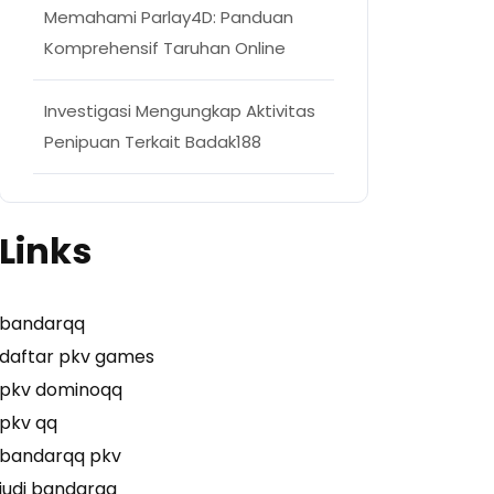
Memahami Parlay4D: Panduan
Komprehensif Taruhan Online
Investigasi Mengungkap Aktivitas
Penipuan Terkait Badak188
Links
bandarqq
daftar pkv games
pkv dominoqq
pkv qq
bandarqq pkv
judi bandarqq