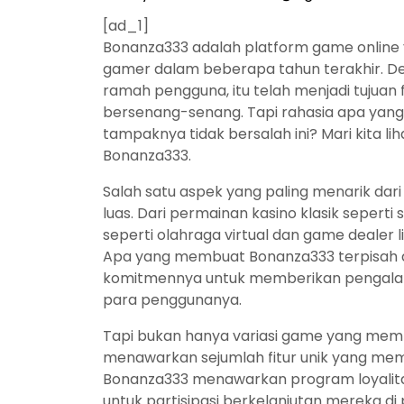
24,
[ad_1]
2025
Bonanza333 adalah platform game online 
gamer dalam beberapa tahun terakhir. 
ramah pengguna, itu telah menjadi tujuan 
bersenang-senang. Tapi rahasia apa yan
tampaknya tidak bersalah ini? Mari kita l
Bonanza333.
Salah satu aspek yang paling menarik dar
luas. Dari permainan kasino klasik seperti
seperti olahraga virtual dan game dealer l
Apa yang membuat Bonanza333 terpisah da
komitmennya untuk memberikan pengala
para penggunanya.
Tapi bukan hanya variasi game yang membu
menawarkan sejumlah fitur unik yang mem
Bonanza333 menawarkan program loyali
untuk partisipasi berkelanjutan mereka d