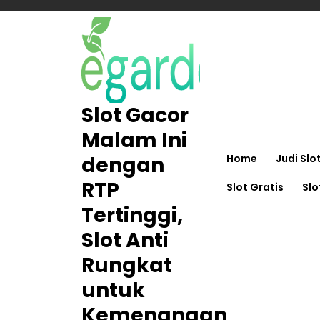
Skip
to
content
Slot Gacor
Malam Ini
Home
Judi Slo
dengan
RTP
Slot Gratis
Slo
Tertinggi,
Slot Anti
Rungkat
untuk
Kemenangan