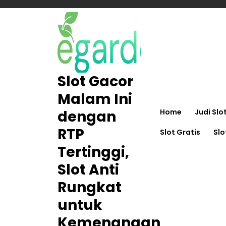
Skip
to
content
Slot Gacor
Malam Ini
Home
Judi Slo
dengan
RTP
Slot Gratis
Slo
Tertinggi,
Slot Anti
Rungkat
untuk
Kemenangan