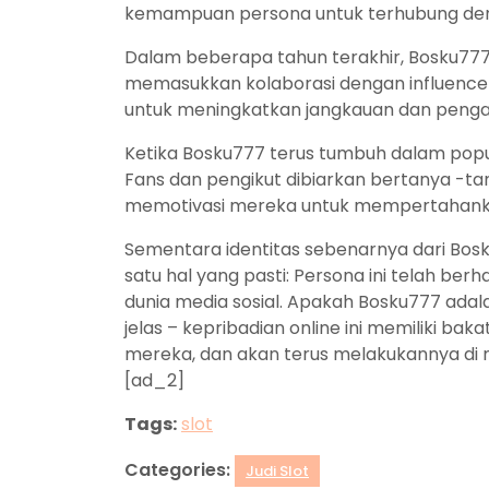
kemampuan persona untuk terhubung deng
Dalam beberapa tahun terakhir, Bosku777
memasukkan kolaborasi dengan influencer 
untuk meningkatkan jangkauan dan pengaru
Ketika Bosku777 terus tumbuh dalam popula
Fans dan pengikut dibiarkan bertanya -ta
memotivasi mereka untuk mempertahankan
Sementara identitas sebenarnya dari Bosku
satu hal yang pasti: Persona ini telah ber
dunia media sosial. Apakah Bosku777 adalah
jelas – kepribadian online ini memiliki ba
mereka, dan akan terus melakukannya di
[ad_2]
Tags:
slot
Categories:
Judi Slot