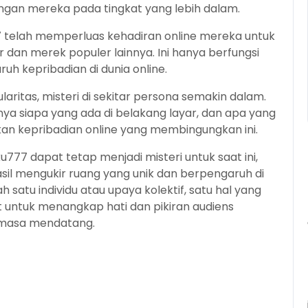
an mereka pada tingkat yang lebih dalam.
 telah memperluas kehadiran online mereka untuk
dan merek populer lainnya. Ini hanya berfungsi
h kepribadian di dunia online.
ritas, misteri di sekitar persona semakin dalam.
nya siapa yang ada di belakang layar, dan apa yang
 kepribadian online yang membingungkan ini.
777 dapat tetap menjadi misteri untuk saat ini,
hasil mengukir ruang yang unik dan berpengaruh di
 satu individu atau upaya kolektif, satu hal yang
kat untuk menangkap hati dan pikiran audiens
 masa mendatang.