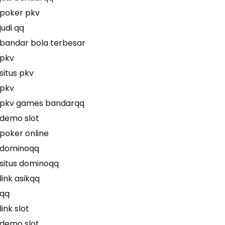
poker pkv
judi qq
bandar bola terbesar
pkv
situs pkv
pkv
pkv games bandarqq
demo slot
poker online
dominoqq
situs dominoqq
link asikqq
qq
link slot
demo slot