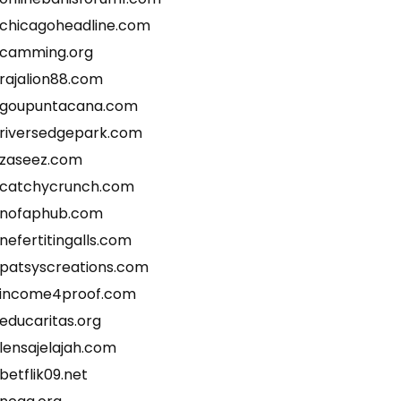
chicagoheadline.com
camming.org
rajalion88.com
goupuntacana.com
riversedgepark.com
zaseez.com
catchycrunch.com
nofaphub.com
nefertitingalls.com
patsyscreations.com
income4proof.com
educaritas.org
lensajelajah.com
betflik09.net