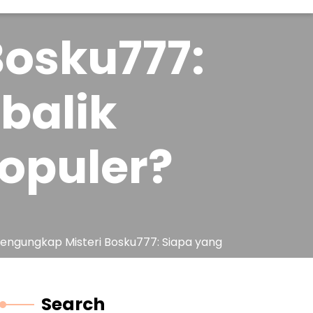
osku777:
balik
populer?
engungkap Misteri Bosku777: Siapa yang
Search