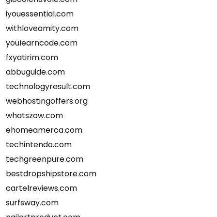
iyouessential.com
withloveamity.com
youlearncode.com
fxyatirim.com
abbuguide.com
technologyresult.com
webhostingoffers.org
whatszow.com
ehomeamerca.com
techintendo.com
techgreenpure.com
bestdropshipstore.com
cartelreviews.com
surfsway.com