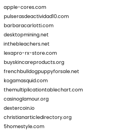
apple-cores.com
pulserasdeactividad10.com
barbaracarlotti.com
desktopmining.net
inthebleachers.net
lexapro-rx-store.com
buyskincareproducts.org
frenchbulldogpuppyforsale.net
kogamasquid.com
themultiplicationtablechart.com
casinoglamour.org
dextercoin.io
christianarticledirectory.org
5homestyle.com