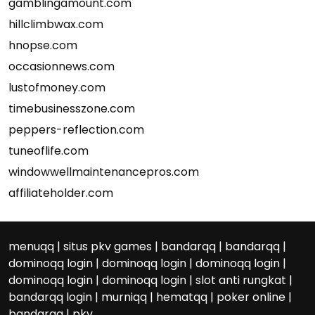
gamblingamount.com
hillclimbwax.com
hnopse.com
occasionnews.com
lustofmoney.com
timebusinesszone.com
peppers-reflection.com
tuneoflife.com
windowwellmaintenancepros.com
affiliateholder.com
menuqq
|
situs pkv games
|
bandarqq
|
bandarqq
|
dominoqq login
|
dominoqq login
|
dominoqq login
|
dominoqq login
|
dominoqq login
|
slot anti rungkat
|
bandarqq login
|
murniqq
|
hematqq
|
poker online
|
bandarqq
|
pkv