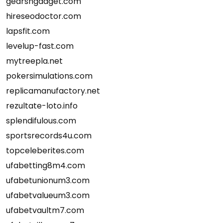
gearsngadget.com
hireseodoctor.com
lapsfit.com
levelup-fast.com
mytreepla.net
pokersimulations.com
replicamanufactory.net
rezultate-loto.info
splendifulous.com
sportsrecords4u.com
topceleberites.com
ufabetting8m4.com
ufabetunionum3.com
ufabetvalueum3.com
ufabetvaultm7.com