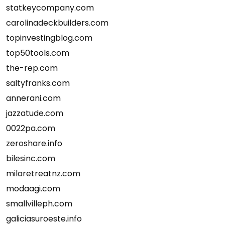
statkeycompany.com
carolinadeckbuilders.com
topinvestingblog.com
top50tools.com
the-rep.com
saltyfranks.com
annerani.com
jazzatude.com
0022pa.com
zeroshare.info
bilesinc.com
milaretreatnz.com
modaagi.com
smallvilleph.com
galiciasuroeste.info