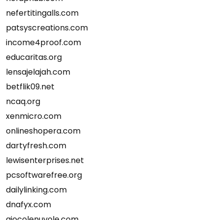
nefertitingalls.com
patsyscreations.com
income4proof.com
educaritas.org
lensajelajah.com
betflik09.net
ncaq.org
xenmicro.com
onlineshopera.com
dartyfresh.com
lewisenterprises.net
pcsoftwarefree.org
dailylinking.com
dnafyx.com
giocolenuvole.com