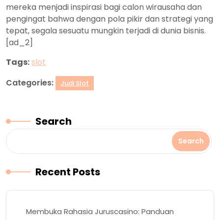
mereka menjadi inspirasi bagi calon wirausaha dan
pengingat bahwa dengan pola pikir dan strategi yang
tepat, segala sesuatu mungkin terjadi di dunia bisnis.
[ad_2]
Tags:
slot
Categories:
Judi Slot
Search
Search
Recent Posts
Membuka Rahasia Juruscasino: Panduan