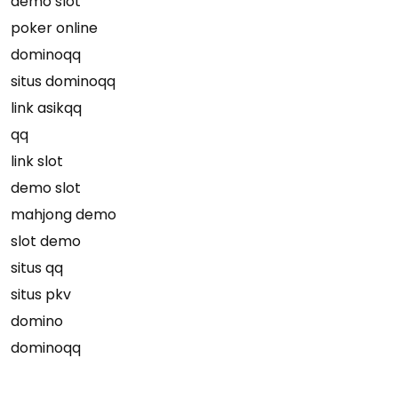
demo slot
poker online
dominoqq
situs dominoqq
link asikqq
qq
link slot
demo slot
mahjong demo
slot demo
situs qq
situs pkv
domino
dominoqq