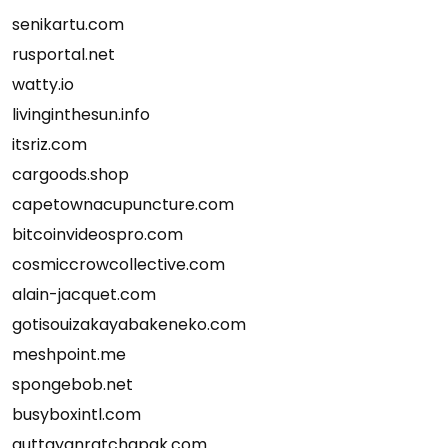
senikartu.com
rusportal.net
watty.io
livinginthesun.info
itsriz.com
cargoods.shop
capetownacupuncture.com
bitcoinvideospro.com
cosmiccrowcollective.com
alain-jacquet.com
gotisouizakayabakeneko.com
meshpoint.me
spongebob.net
busyboxintl.com
auttayanratchapak.com