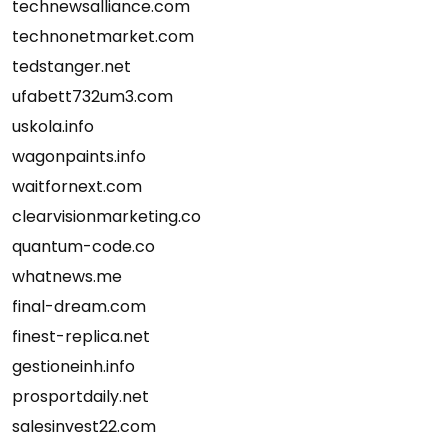
technewsalliance.com
technonetmarket.com
tedstanger.net
ufabett732um3.com
uskola.info
wagonpaints.info
waitfornext.com
clearvisionmarketing.co
quantum-code.co
whatnews.me
final-dream.com
finest-replica.net
gestioneinh.info
prosportdaily.net
salesinvest22.com