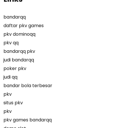
bandarqq
daftar pkv games
pkv dominoqq
pkv qq
bandarqq pkv
judi bandarqq
poker pkv
judi qq
bandar bola terbesar
pkv
situs pkv
pkv
pkv games bandarqq