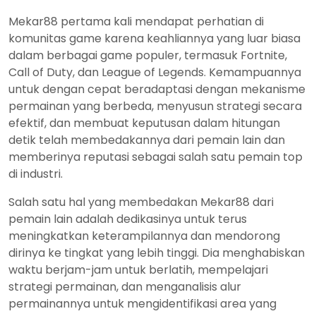
Mekar88 pertama kali mendapat perhatian di
komunitas game karena keahliannya yang luar biasa
dalam berbagai game populer, termasuk Fortnite,
Call of Duty, dan League of Legends. Kemampuannya
untuk dengan cepat beradaptasi dengan mekanisme
permainan yang berbeda, menyusun strategi secara
efektif, dan membuat keputusan dalam hitungan
detik telah membedakannya dari pemain lain dan
memberinya reputasi sebagai salah satu pemain top
di industri.
Salah satu hal yang membedakan Mekar88 dari
pemain lain adalah dedikasinya untuk terus
meningkatkan keterampilannya dan mendorong
dirinya ke tingkat yang lebih tinggi. Dia menghabiskan
waktu berjam-jam untuk berlatih, mempelajari
strategi permainan, dan menganalisis alur
permainannya untuk mengidentifikasi area yang