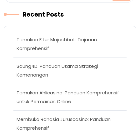
Recent Posts
Temukan Fitur Majestibet: Tinjauan
Komprehensif
Saung4D: Panduan Utama Strategi
Kemenangan
Temukan Ahlicasino: Panduan Komprehensif
untuk Permainan Online
Membuka Rahasia Juruscasino: Panduan
Komprehensif