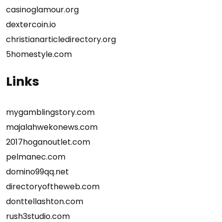
casinoglamour.org
dextercoin.io
christianarticledirectory.org
5homestyle.com
Links
mygamblingstory.com
majalahwekonews.com
2017hoganoutlet.com
pelmanec.com
domino99qq.net
directoryoftheweb.com
donttellashton.com
rush3studio.com