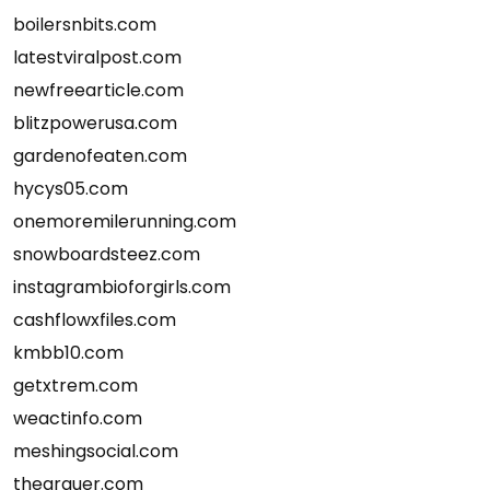
boilersnbits.com
latestviralpost.com
newfreearticle.com
blitzpowerusa.com
gardenofeaten.com
hycys05.com
onemoremilerunning.com
snowboardsteez.com
instagrambioforgirls.com
cashflowxfiles.com
kmbb10.com
getxtrem.com
weactinfo.com
meshingsocial.com
thearguer.com