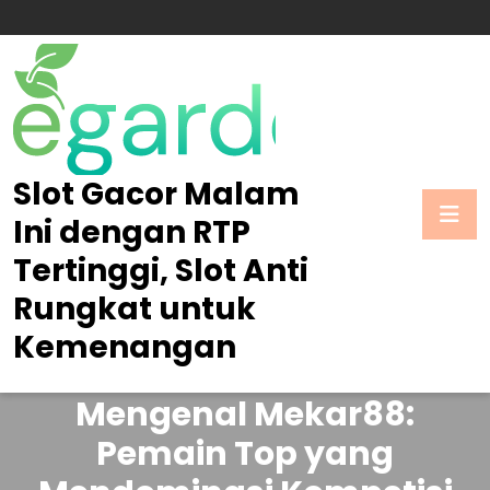
Skip
to
content
Slot Gacor Malam
Ini dengan RTP
Tertinggi, Slot Anti
Rungkat untuk
Kemenangan
Posted On June 16, 2026
Mengenal Mekar88:
Pemain Top yang