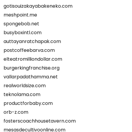
gotisouizakayabakeneko.com
meshpoint.me
spongebob.net
busyboxintl.com
auttayanratchapak.com
postcoffeebarva.com
elteatromilliondollar.com
burgerkingfranchise.org
vallarpadathamma.net
realworldsize.com
teknolama.com
productforbaby.com
orb-z.com
fosterscoachhousetavern.com
mesasdecultivoonline.com