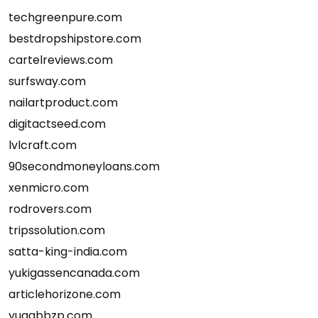
techgreenpure.com
bestdropshipstore.com
cartelreviews.com
surfsway.com
nailartproduct.com
digitactseed.com
lvlcraft.com
90secondmoneyloans.com
xenmicro.com
rodrovers.com
tripssolution.com
satta-king-india.com
yukigassencanada.com
articlehorizone.com
yuqqbbzp.com