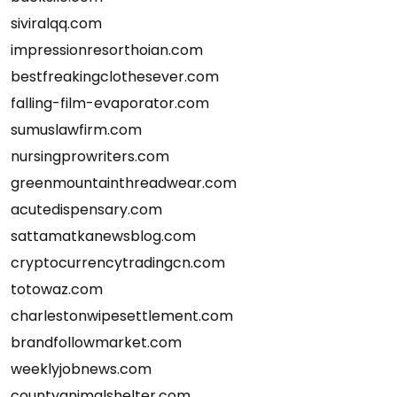
siviralqq.com
impressionresorthoian.com
bestfreakingclothesever.com
falling-film-evaporator.com
sumuslawfirm.com
nursingprowriters.com
greenmountainthreadwear.com
acutedispensary.com
sattamatkanewsblog.com
cryptocurrencytradingcn.com
totowaz.com
charlestonwipesettlement.com
brandfollowmarket.com
weeklyjobnews.com
countyanimalshelter.com