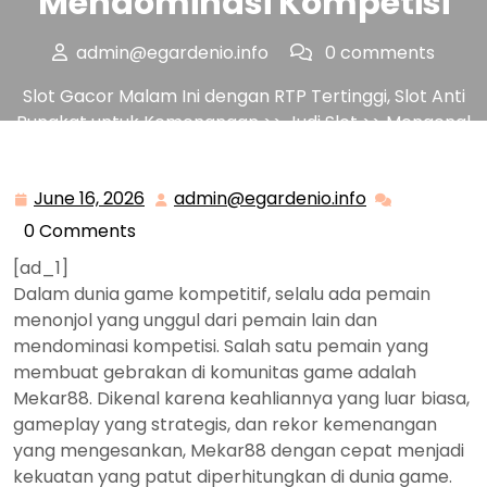
Mendominasi Kompetisi
admin@egardenio.info
0 comments
Slot Gacor Malam Ini dengan RTP Tertinggi, Slot Anti
Rungkat untuk Kemenangan
>>
Judi Slot
>> Mengenal
Mekar88: Pemain Top yang Mendominasi Kompetisi
June 16, 2026
admin@egardenio.info
June
admin@egarde
16,
0 Comments
2026
[ad_1]
Dalam dunia game kompetitif, selalu ada pemain
menonjol yang unggul dari pemain lain dan
mendominasi kompetisi. Salah satu pemain yang
membuat gebrakan di komunitas game adalah
Mekar88. Dikenal karena keahliannya yang luar biasa,
gameplay yang strategis, dan rekor kemenangan
yang mengesankan, Mekar88 dengan cepat menjadi
kekuatan yang patut diperhitungkan di dunia game.