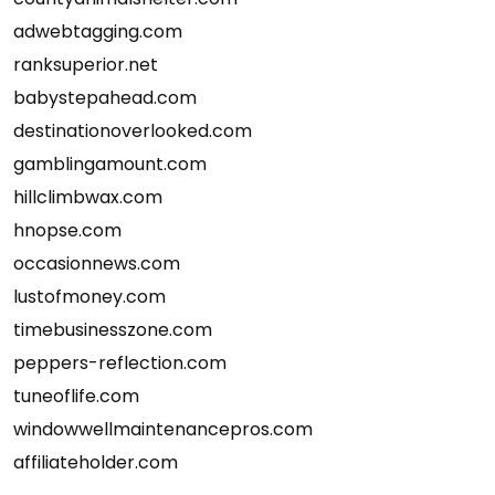
adwebtagging.com
ranksuperior.net
babystepahead.com
destinationoverlooked.com
gamblingamount.com
hillclimbwax.com
hnopse.com
occasionnews.com
lustofmoney.com
timebusinesszone.com
peppers-reflection.com
tuneoflife.com
windowwellmaintenancepros.com
affiliateholder.com