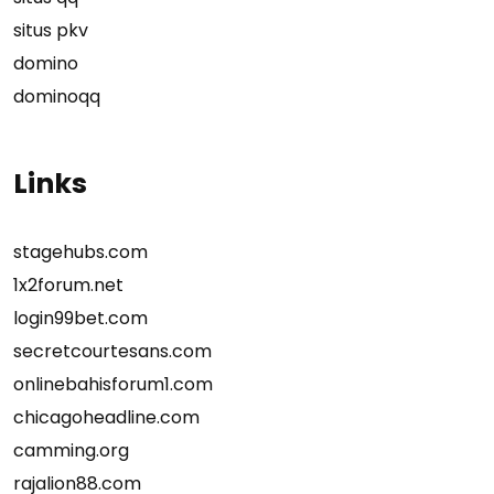
situs pkv
domino
dominoqq
Links
stagehubs.com
1x2forum.net
login99bet.com
secretcourtesans.com
onlinebahisforum1.com
chicagoheadline.com
camming.org
rajalion88.com