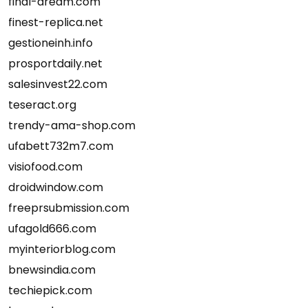
final-dream.com
finest-replica.net
gestioneinh.info
prosportdaily.net
salesinvest22.com
teseract.org
trendy-ama-shop.com
ufabett732m7.com
visiofood.com
droidwindow.com
freeprsubmission.com
ufagold666.com
myinteriorblog.com
bnewsindia.com
techiepick.com