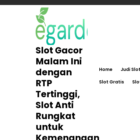
Skip
to
content
Slot Gacor
Malam Ini
Home
Judi Slo
dengan
RTP
Slot Gratis
Slo
Tertinggi,
Slot Anti
Rungkat
untuk
Kemenangan