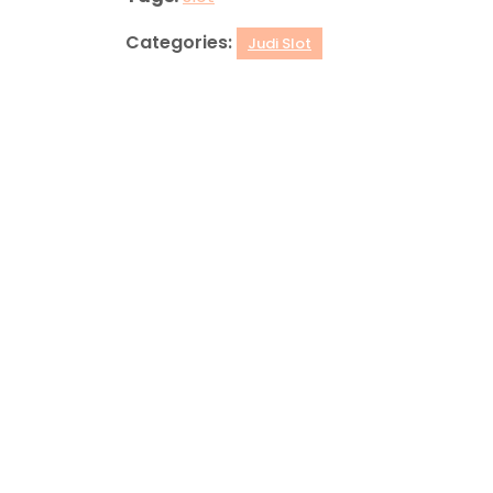
Categories:
Judi Slot