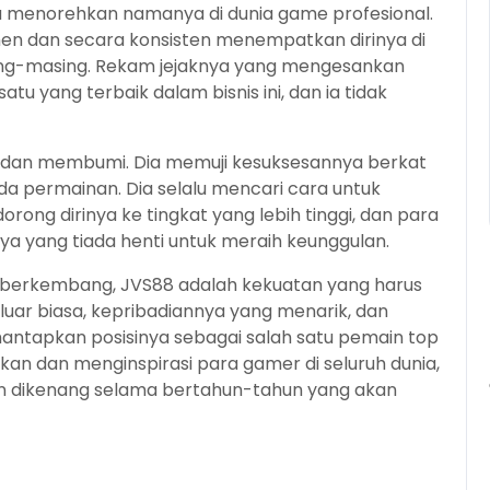
ga menorehkan namanya di dunia game profesional.
men dan secara konsisten menempatkan dirinya di
ing-masing. Rekam jejaknya yang mengesankan
tu yang terbaik dalam bisnis ini, dan ia tidak
i dan membumi. Dia memuji kesuksesannya berkat
ada permainan. Dia selalu mencari cara untuk
ng dirinya ke tingkat yang lebih tinggi, dan para
 yang tiada henti untuk meraih keunggulan.
s berkembang, JVS88 adalah kekuatan yang harus
luar biasa, kepribadiannya yang menarik, dan
mantapkan posisinya sebagai salah satu pemain top
rakan dan menginspirasi para gamer di seluruh dunia,
n dikenang selama bertahun-tahun yang akan