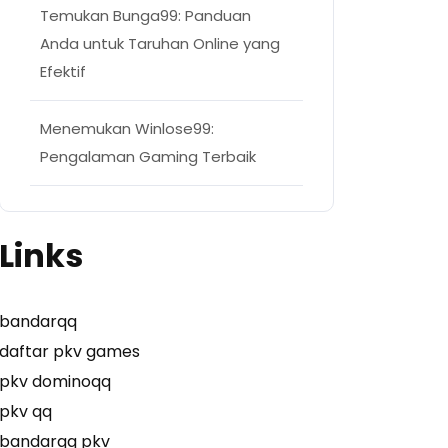
Temukan Bunga99: Panduan
Anda untuk Taruhan Online yang
Efektif
Menemukan Winlose99:
Pengalaman Gaming Terbaik
Links
bandarqq
daftar pkv games
pkv dominoqq
pkv qq
bandarqq pkv