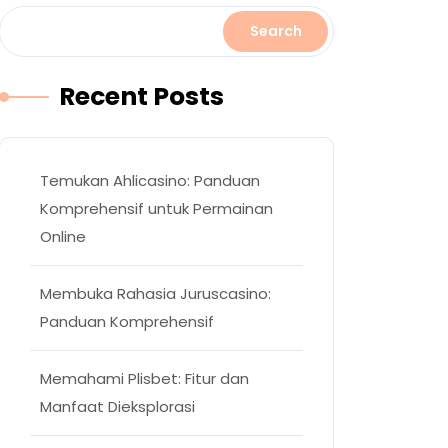
Search
Recent Posts
Temukan Ahlicasino: Panduan
Komprehensif untuk Permainan
Online
Membuka Rahasia Juruscasino:
Panduan Komprehensif
Memahami Plisbet: Fitur dan
Manfaat Dieksplorasi