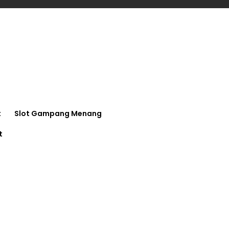
t
Slot Gampang Menang
t