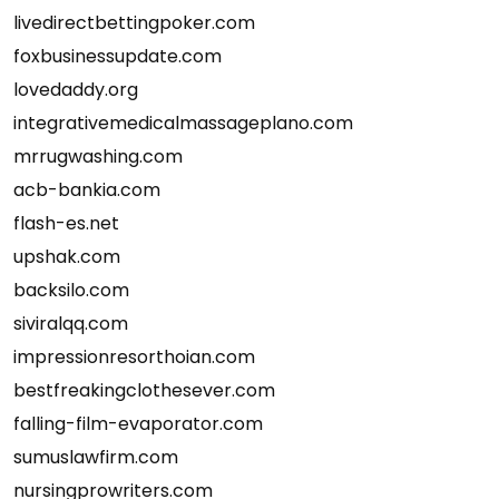
livedirectbettingpoker.com
foxbusinessupdate.com
lovedaddy.org
integrativemedicalmassageplano.com
mrrugwashing.com
acb-bankia.com
flash-es.net
upshak.com
backsilo.com
siviralqq.com
impressionresorthoian.com
bestfreakingclothesever.com
falling-film-evaporator.com
sumuslawfirm.com
nursingprowriters.com