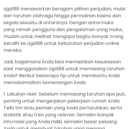
Liga188 menawarkan beragam pilihan perjudian, mulai
dari taruhan olahraga hingga permainan kasino dan
segala sesuatu di antaranya. Dengan antarmuka
yang ramah pengguna dan pengalaman yang mulus,
mudah untuk melihat mengapa begitu banyak orang
beralih ke Liga188 untuk kebutuhan perjudian online
mereka.
Jadi, bagaimana Anda bisa memastikan kesuksesan
saat menggunakan Liga188 untuk memasang taruhan
Anda? Berikut beberapa tip untuk membantu Anda
memaksimalkan kemenangan Anda:
1. Lakukan riset: Sebelum memasang taruhan apa pun,
penting untuk mengerjakan pekerjaan rumah Anda.
Teliti tim atau pemain yang Anda pertaruhkan, serta
statistik atau tren yang relevan. Semakin banyak
informasi yang Anda miliki, semakin besar peluang
Anda untuk membuat taruhan yang menang.