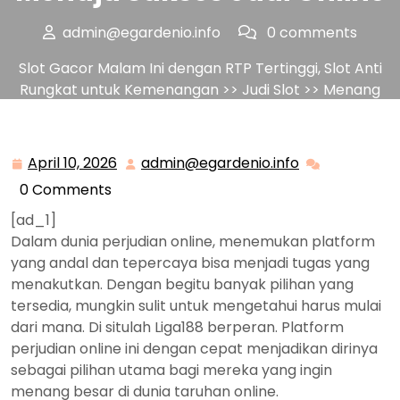
admin@egardenio.info
0 comments
Slot Gacor Malam Ini dengan RTP Tertinggi, Slot Anti
Rungkat untuk Kemenangan
>>
Judi Slot
>> Menang
Besar Bersama Liga188: Panduan Anda Menuju Sukses
Judi Online
April 10, 2026
admin@egardenio.info
April
admin@egarde
10,
0 Comments
2026
[ad_1]
Dalam dunia perjudian online, menemukan platform
yang andal dan tepercaya bisa menjadi tugas yang
menakutkan. Dengan begitu banyak pilihan yang
tersedia, mungkin sulit untuk mengetahui harus mulai
dari mana. Di situlah Liga188 berperan. Platform
perjudian online ini dengan cepat menjadikan dirinya
sebagai pilihan utama bagi mereka yang ingin
menang besar di dunia taruhan online.