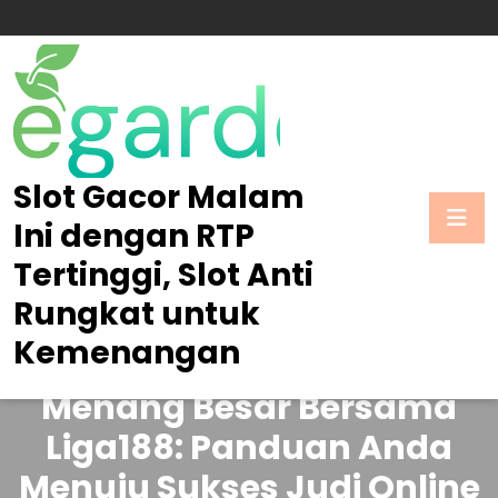
Skip
to
content
Slot Gacor Malam
Ini dengan RTP
Tertinggi, Slot Anti
Rungkat untuk
Kemenangan
Posted On April 10, 2026
Menang Besar Bersama
Liga188: Panduan Anda
Menuju Sukses Judi Online