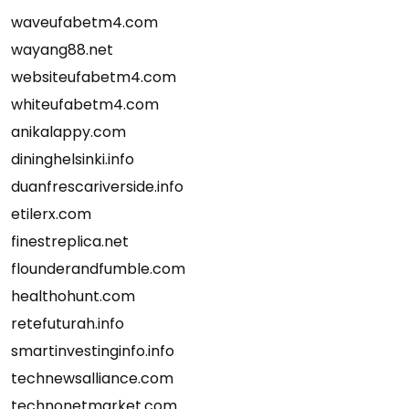
waveufabetm4.com
wayang88.net
websiteufabetm4.com
whiteufabetm4.com
anikalappy.com
dininghelsinki.info
duanfrescariverside.info
etilerx.com
finestreplica.net
flounderandfumble.com
healthohunt.com
retefuturah.info
smartinvestinginfo.info
technewsalliance.com
technonetmarket.com