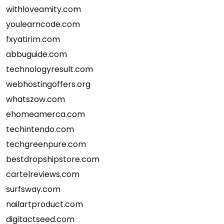
withloveamity.com
youlearncode.com
fxyatirim.com
abbuguide.com
technologyresult.com
webhostingoffers.org
whatszow.com
ehomeamerca.com
techintendo.com
techgreenpure.com
bestdropshipstore.com
cartelreviews.com
surfsway.com
nailartproduct.com
digitactseed.com