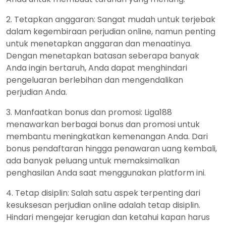
2. Tetapkan anggaran: Sangat mudah untuk terjebak
dalam kegembiraan perjudian online, namun penting
untuk menetapkan anggaran dan menaatinya.
Dengan menetapkan batasan seberapa banyak
Anda ingin bertaruh, Anda dapat menghindari
pengeluaran berlebihan dan mengendalikan
perjudian Anda.
3. Manfaatkan bonus dan promosi: Liga188
menawarkan berbagai bonus dan promosi untuk
membantu meningkatkan kemenangan Anda. Dari
bonus pendaftaran hingga penawaran uang kembali,
ada banyak peluang untuk memaksimalkan
penghasilan Anda saat menggunakan platform ini.
4. Tetap disiplin: Salah satu aspek terpenting dari
kesuksesan perjudian online adalah tetap disiplin.
Hindari mengejar kerugian dan ketahui kapan harus