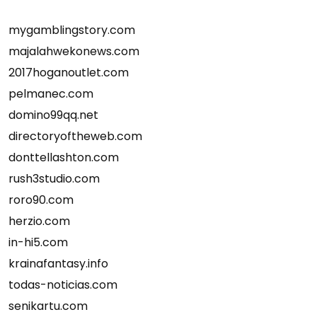
mygamblingstory.com
majalahwekonews.com
2017hoganoutlet.com
pelmanec.com
domino99qq.net
directoryoftheweb.com
donttellashton.com
rush3studio.com
roro90.com
herzio.com
in-hi5.com
krainafantasy.info
todas-noticias.com
senikartu.com