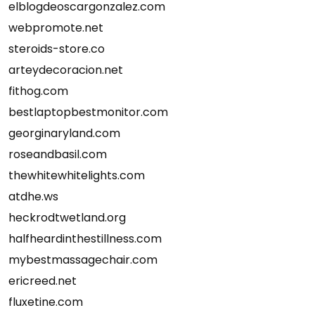
elblogdeoscargonzalez.com
webpromote.net
steroids-store.co
arteydecoracion.net
fithog.com
bestlaptopbestmonitor.com
georginaryland.com
roseandbasil.com
thewhitewhitelights.com
atdhe.ws
heckrodtwetland.org
halfheardinthestillness.com
mybestmassagechair.com
ericreed.net
fluxetine.com