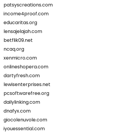
patsyscreations.com
income4proof.com
educaritas.org
lensajelajah.com
betflik09.net
ncaq.org
xenmicro.com
onlineshopera.com
dartyfresh.com
lewisenterprises.net
pcsoftwarefree.org
dailylinking.com
dnafyx.com
giocolenuvole.com
iyouessential.com