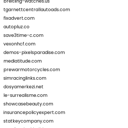
breitling-watches.us
tgarnettcentrallautoads.com
fixadvert.com
autopluz.co
save3time-c.com
vexonhcf.com
demos-pixelsparadise.com
mediatitude.com
prewarmotorcycles.com
simracinglinks.com
dosyamerkezi.net
le-surrealisme.com
showcasebeauty.com
insurancepolicyexpert.com
statkeycompany.com