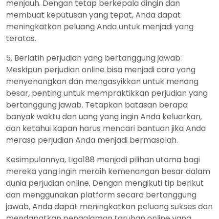
menjauh. Dengan tetap berkepala dingin dan
membuat keputusan yang tepat, Anda dapat
meningkatkan peluang Anda untuk menjadi yang
teratas.
5. Berlatih perjudian yang bertanggung jawab:
Meskipun perjudian online bisa menjadi cara yang
menyenangkan dan mengasyikkan untuk menang
besar, penting untuk mempraktikkan perjudian yang
bertanggung jawab. Tetapkan batasan berapa
banyak waktu dan uang yang ingin Anda keluarkan,
dan ketahui kapan harus mencari bantuan jika Anda
merasa perjudian Anda menjadi bermasalah.
Kesimpulannya, Liga188 menjadi pilihan utama bagi
mereka yang ingin meraih kemenangan besar dalam
dunia perjudian online. Dengan mengikuti tip berikut
dan menggunakan platform secara bertanggung
jawab, Anda dapat meningkatkan peluang sukses dan
mendapatkan pengalaman taruhan online yang