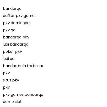
bandarqq
daftar pkv games
pkv dominoqq
pkv qq
bandarqq pkv
judi bandarqq
poker pkv
judi qq
bandar bola terbesar
pkv
situs pkv
pkv
pkv games bandarqq
demo slot