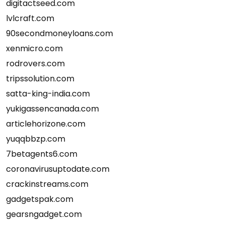
digitactseed.com
lvlcraft.com
90secondmoneyloans.com
xenmicro.com
rodrovers.com
tripssolution.com
satta-king-india.com
yukigassencanada.com
articlehorizone.com
yuqqbbzp.com
7betagents6.com
coronavirusuptodate.com
crackinstreams.com
gadgetspak.com
gearsngadget.com