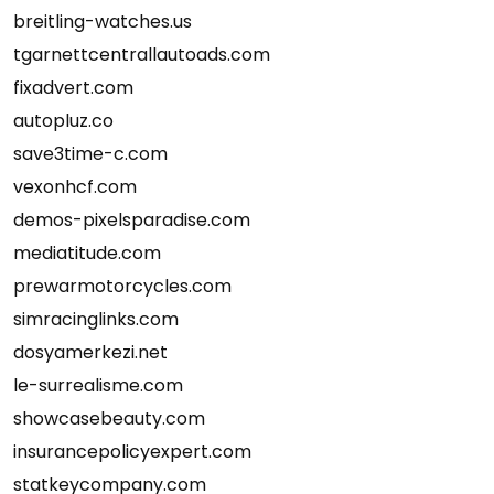
breitling-watches.us
tgarnettcentrallautoads.com
fixadvert.com
autopluz.co
save3time-c.com
vexonhcf.com
demos-pixelsparadise.com
mediatitude.com
prewarmotorcycles.com
simracinglinks.com
dosyamerkezi.net
le-surrealisme.com
showcasebeauty.com
insurancepolicyexpert.com
statkeycompany.com