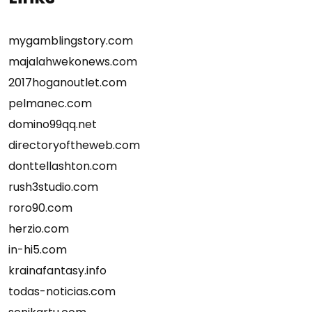
mygamblingstory.com
majalahwekonews.com
2017hoganoutlet.com
pelmanec.com
domino99qq.net
directoryoftheweb.com
donttellashton.com
rush3studio.com
roro90.com
herzio.com
in-hi5.com
krainafantasy.info
todas-noticias.com