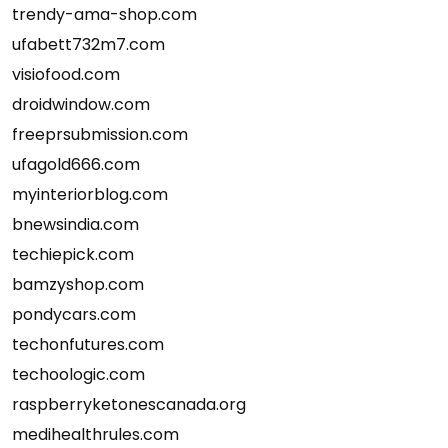
trendy-ama-shop.com
ufabett732m7.com
visiofood.com
droidwindow.com
freeprsubmission.com
ufagold666.com
myinteriorblog.com
bnewsindia.com
techiepick.com
bamzyshop.com
pondycars.com
techonfutures.com
techoologic.com
raspberryketonescanada.org
medihealthrules.com