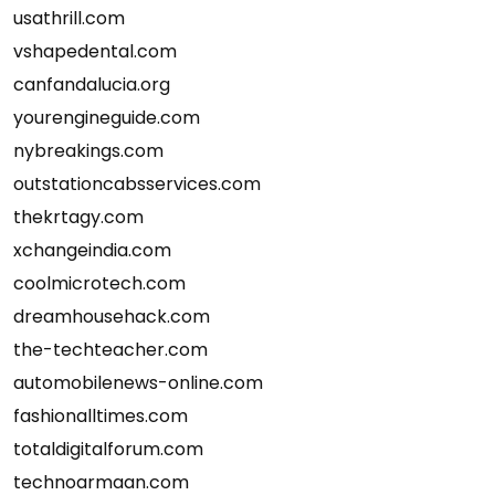
usathrill.com
vshapedental.com
canfandalucia.org
yourengineguide.com
nybreakings.com
outstationcabsservices.com
thekrtagy.com
xchangeindia.com
coolmicrotech.com
dreamhousehack.com
the-techteacher.com
automobilenews-online.com
fashionalltimes.com
totaldigitalforum.com
technoarmaan.com