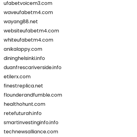
ufabetvoicem3.com
waveufabetm4.com
wayang88.net
websiteufabetm4.com
whiteufabetm4.com
anikalappy.com
dininghelsinki.info
duanfrescariverside.info
etilerx.com
finestreplica.net
flounderandfumble.com
healthohunt.com
retefuturah.info
smartinvestinginfo.info
technewsalliance.com