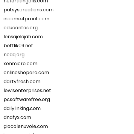
nefertitingalls.com
patsyscreations.com
income4proof.com
educaritas.org
lensajelajah.com
betflik09.net
ncaq.org
xenmicro.com
onlineshopera.com
dartyfresh.com
lewisenterprises.net
pcsoftwarefree.org
dailylinking.com
dnafyx.com
giocolenuvole.com