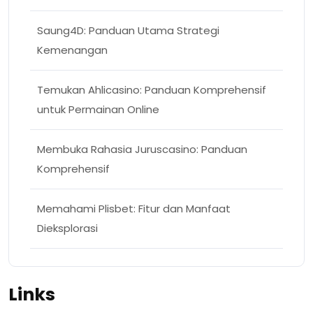
Saung4D: Panduan Utama Strategi
Kemenangan
Temukan Ahlicasino: Panduan Komprehensif
untuk Permainan Online
Membuka Rahasia Juruscasino: Panduan
Komprehensif
Memahami Plisbet: Fitur dan Manfaat
Dieksplorasi
Links