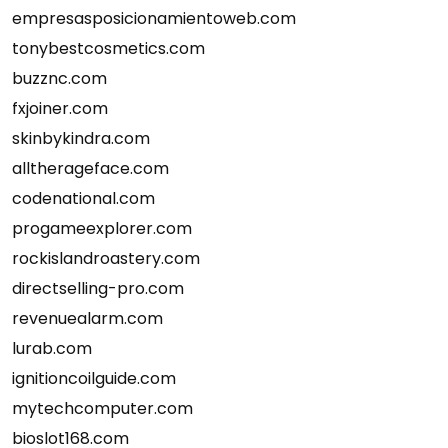
empresasposicionamientoweb.com
tonybestcosmetics.com
buzznc.com
fxjoiner.com
skinbykindra.com
alltherageface.com
codenational.com
progameexplorer.com
rockislandroastery.com
directselling-pro.com
revenuealarm.com
lurab.com
ignitioncoilguide.com
mytechcomputer.com
bioslot168.com