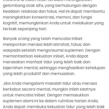
gelombang otak alfa, yang berhubungan dengan
keadaan relaksasi dan fokus. Hal ini dapat membantu
meningkatkan konsentrasi, memori, dan fungsi
kognitif, memungkinkan Anda untuk melakukan yang
terbaik sepanjang hari.
Banyak orang yang telah mencoba Inibet
melaporkan merasa lebih istirahat, fokus, dan
waspada setelah mengonsumsi suplemen. Dengan
memanfaatkan kekuatan Inibet, Anda dapat
merasakan manfaat tidur yang lebih baik dan
kejernihan mental, sehingga menghasilkan kehidupan
yang lebih produktif dan memuaskan.
Jika Anda mengalami masalah tidur atau merasa
berkabut secara mental, mungkin inilah saatnya
untuk mencoba Inibet. Dengan memasukkan
suplemen alami ini ke dalam rutinitas harian Anda,
Anda dapat membuka kekuatan tidur yang lebih baik