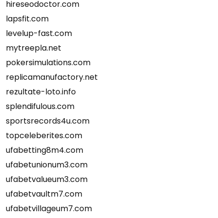
hireseodoctor.com
lapsfit.com
levelup-fast.com
mytreepla.net
pokersimulations.com
replicamanufactory.net
rezultate-loto.info
splendifulous.com
sportsrecords4u.com
topceleberites.com
ufabetting8m4.com
ufabetunionum3.com
ufabetvalueum3.com
ufabetvaultm7.com
ufabetvillageum7.com