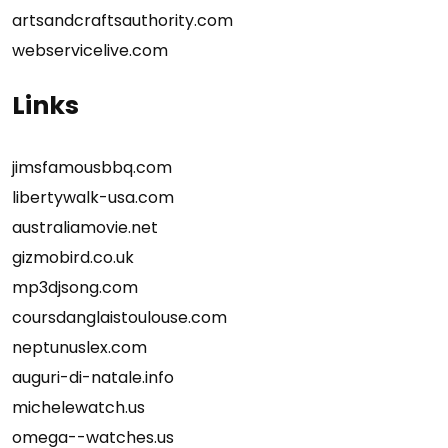
artsandcraftsauthority.com
webservicelive.com
Links
jimsfamousbbq.com
libertywalk-usa.com
australiamovie.net
gizmobird.co.uk
mp3djsong.com
coursdanglaistoulouse.com
neptunuslex.com
auguri-di-natale.info
michelewatch.us
omega--watches.us