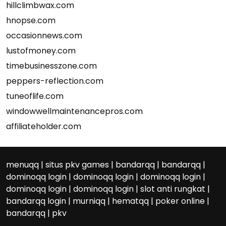
hillclimbwax.com
hnopse.com
occasionnews.com
lustofmoney.com
timebusinesszone.com
peppers-reflection.com
tuneoflife.com
windowwellmaintenancepros.com
affiliateholder.com
menuqq
|
situs pkv games
|
bandarqq
|
bandarqq
|
dominoqq login
|
dominoqq login
|
dominoqq login
|
dominoqq login
|
dominoqq login
|
slot anti rungkat
|
bandarqq login
|
murniqq
|
hematqq
|
poker online
|
bandarqq
|
pkv