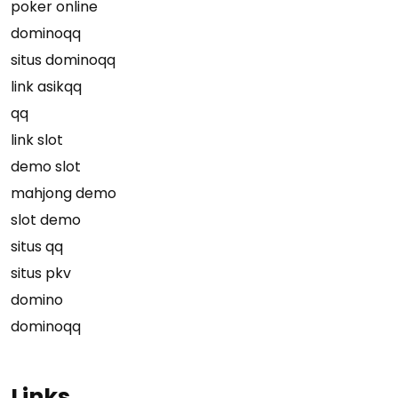
poker online
dominoqq
situs dominoqq
link asikqq
qq
link slot
demo slot
mahjong demo
slot demo
situs qq
situs pkv
domino
dominoqq
Links