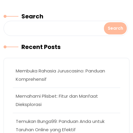
Search
Search
Recent Posts
Membuka Rahasia Juruscasino: Panduan
Komprehensif
Memahami Plisbet: Fitur dan Manfaat
Dieksplorasi
Temukan Bunga99: Panduan Anda untuk
Taruhan Online yang Efektif