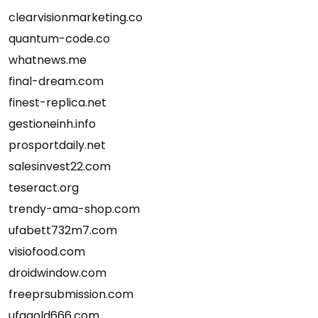
clearvisionmarketing.co
quantum-code.co
whatnews.me
final-dream.com
finest-replica.net
gestioneinh.info
prosportdaily.net
salesinvest22.com
teseract.org
trendy-ama-shop.com
ufabett732m7.com
visiofood.com
droidwindow.com
freeprsubmission.com
ufagold666.com