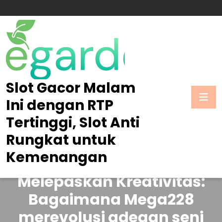
Skip
to
content
Slot Gacor Malam
Ini dengan RTP
Tertinggi, Slot Anti
Rungkat untuk
Kemenangan
Posted On September 23, 2025
Melepaskan Kreativitas:
Bagaimana Mega228
merevolusi adegan seni