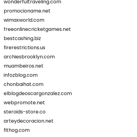
wonderfultraveling.com
promocioname.net
wimaxworld.com
freeonlinecricketgames.net
bestcashing.biz
firerestrictions.us
archiesbrooklyn.com
muambeiros.net
infozblog.com
chonbaihat.com
elblogdeoscargonzalez.com
webpromote.net
steroids-store.co
arteydecoracion.net
fithog.com