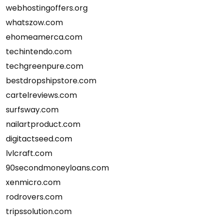
webhostingoffers.org
whatszow.com
ehomeamerca.com
techintendo.com
techgreenpure.com
bestdropshipstore.com
cartelreviews.com
surfsway.com
nailartproduct.com
digitactseed.com
lvlcraft.com
90secondmoneyloans.com
xenmicro.com
rodrovers.com
tripssolution.com