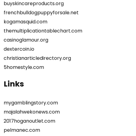
buyskincareproducts.org
frenchbulldogpuppyforsale.net
kogamasquid.com
themultiplicationtablechart.com
casinoglamour.org
dextercoin.io
christianarticledirectory.org
5homestyle.com
Links
mygamblingstory.com
majalahwekonews.com
2017hoganoutlet.com
pelmanec.com