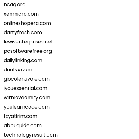
ncaq.org
xenmicro.com
onlineshopera.com
dartyfresh.com
lewisenterprises.net
pcsoftwarefree.org
dailylinking.com
dnafyx.com
giocolenuvole.com
iyouessential.com
withloveamity.com
youlearncode.com
fxyatirim.com
abbuguide.com
technologyresult.com