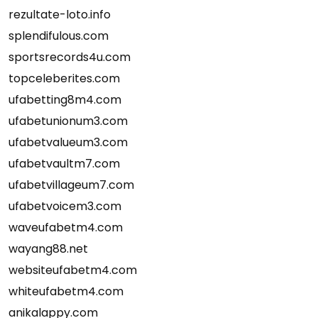
rezultate-loto.info
splendifulous.com
sportsrecords4u.com
topceleberites.com
ufabetting8m4.com
ufabetunionum3.com
ufabetvalueum3.com
ufabetvaultm7.com
ufabetvillageum7.com
ufabetvoicem3.com
waveufabetm4.com
wayang88.net
websiteufabetm4.com
whiteufabetm4.com
anikalappy.com