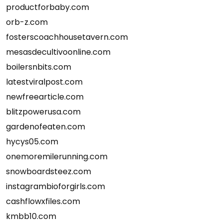
productforbaby.com
orb-z.com
fosterscoachhousetavern.com
mesasdecultivoonline.com
boilersnbits.com
latestviralpost.com
newfreearticle.com
blitzpowerusa.com
gardenofeaten.com
hycys05.com
onemoremilerunning.com
snowboardsteez.com
instagrambioforgirls.com
cashflowxfiles.com
kmbb10.com