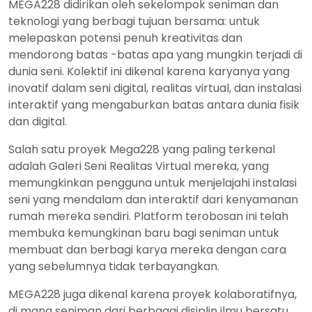
MEGA228 didirikan oleh sekelompok seniman dan
teknologi yang berbagi tujuan bersama: untuk
melepaskan potensi penuh kreativitas dan
mendorong batas -batas apa yang mungkin terjadi di
dunia seni. Kolektif ini dikenal karena karyanya yang
inovatif dalam seni digital, realitas virtual, dan instalasi
interaktif yang mengaburkan batas antara dunia fisik
dan digital.
Salah satu proyek Mega228 yang paling terkenal
adalah Galeri Seni Realitas Virtual mereka, yang
memungkinkan pengguna untuk menjelajahi instalasi
seni yang mendalam dan interaktif dari kenyamanan
rumah mereka sendiri. Platform terobosan ini telah
membuka kemungkinan baru bagi seniman untuk
membuat dan berbagi karya mereka dengan cara
yang sebelumnya tidak terbayangkan.
MEGA228 juga dikenal karena proyek kolaboratifnya,
di mana seniman dari berbagai disiplin ilmu bersatu