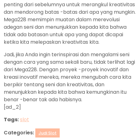
penting dari sebelumnya untuk merangkul kreativitas
dan mendorong batas -batas dari apa yang mungkin.
Mega228 memimpin muatan dalam merevolusi
adegan seni dan menunjukkan kepada kita bahwa
tidak ada batasan untuk apa yang dapat dicapai
ketika kita melepaskan kreativitas kita.
Jadi, jika Anda ingin terinspirasi dan mengalami seni
dengan cara yang sama sekali baru, tidak terlihat lagi
dari Mega228. Dengan proyek -proyek inovatif dan
kreasi inovatif mereka, mereka mengubah cara kita
berpikir tentang seni dan kreativitas, dan
menunjukkan kepada kita bahwa kemungkinan itu
benar -benar tak ada habisnya.
[ad_2]
Tags:
slot
Categories:
Judi Slot