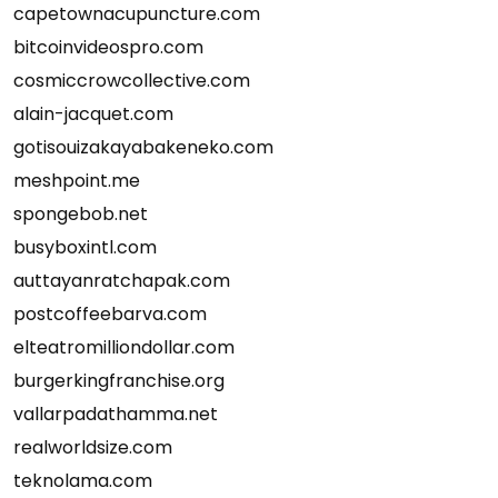
capetownacupuncture.com
bitcoinvideospro.com
cosmiccrowcollective.com
alain-jacquet.com
gotisouizakayabakeneko.com
meshpoint.me
spongebob.net
busyboxintl.com
auttayanratchapak.com
postcoffeebarva.com
elteatromilliondollar.com
burgerkingfranchise.org
vallarpadathamma.net
realworldsize.com
teknolama.com