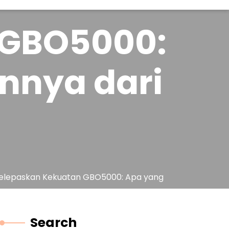
 GBO5000:
nya dari
elepaskan Kekuatan GBO5000: Apa yang
Search