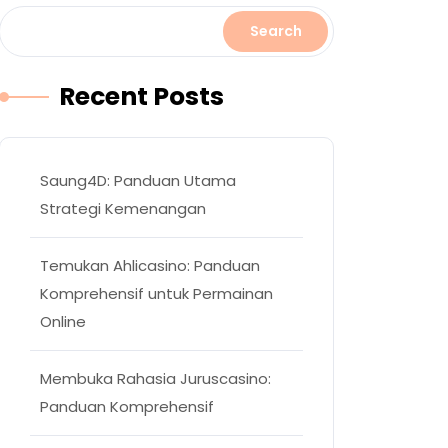
Search
Recent Posts
Saung4D: Panduan Utama
Strategi Kemenangan
Temukan Ahlicasino: Panduan
Komprehensif untuk Permainan
Online
Membuka Rahasia Juruscasino:
Panduan Komprehensif