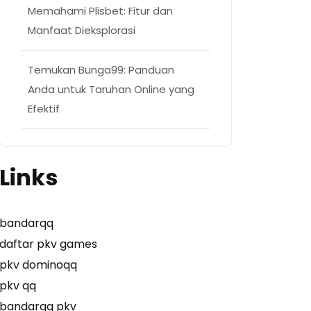
Memahami Plisbet: Fitur dan
Manfaat Dieksplorasi
Temukan Bunga99: Panduan
Anda untuk Taruhan Online yang
Efektif
Links
bandarqq
daftar pkv games
pkv dominoqq
pkv qq
bandarqq pkv