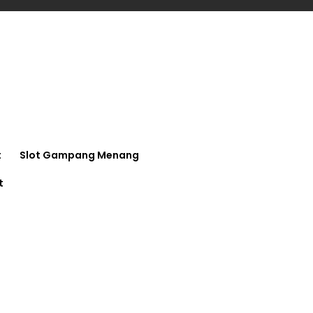
t
Slot Gampang Menang
t