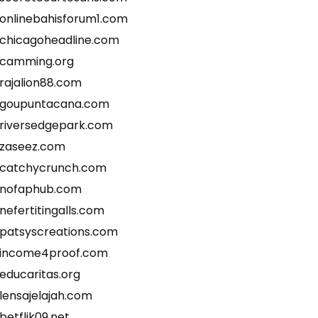
onlinebahisforum1.com
chicagoheadline.com
camming.org
rajalion88.com
goupuntacana.com
riversedgepark.com
zaseez.com
catchycrunch.com
nofaphub.com
nefertitingalls.com
patsyscreations.com
income4proof.com
educaritas.org
lensajelajah.com
betflik09.net