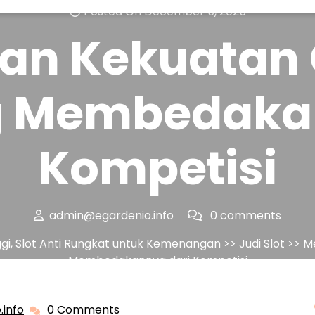
Posted On December 5, 2025
an Kekuatan
g Membedakan
Kompetisi
admin@egardenio.info
0 comments
ggi, Slot Anti Rungkat untuk Kemenangan
>>
Judi Slot
>> M
Membedakannya dari Kompetisi
info
0 Comments
admin@egardenio.info