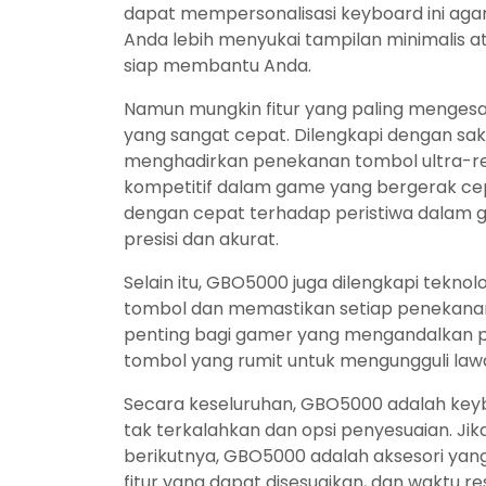
dapat mempersonalisasi keyboard ini aga
Anda lebih menyukai tampilan minimalis 
siap membantu Anda.
Namun mungkin fitur yang paling menges
yang sangat cepat. Dilengkapi dengan sake
menghadirkan penekanan tombol ultra-r
kompetitif dalam game yang bergerak ce
dengan cepat terhadap peristiwa dalam
presisi dan akurat.
Selain itu, GBO5000 juga dilengkapi tekno
tombol dan memastikan setiap penekanan t
penting bagi gamer yang mengandalkan 
tombol yang rumit untuk mengungguli law
Secara keseluruhan, GBO5000 adalah ke
tak terkalahkan dan opsi penyesuaian. J
berikutnya, GBO5000 adalah aksesori yang w
fitur yang dapat disesuaikan, dan waktu r