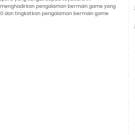
n menghadirkan pengalaman bermain game yang
00 dan tingkatkan pengalaman bermain game