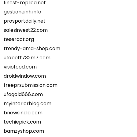
finest-replica.net
gestioneinh.info
prosportdaily.net
salesinvest22.com
teseract.org
trendy-ama-shop.com
ufabett732m7.com
visiofood.com
droidwindow.com
freeprsubmission.com
ufagold666.com
myinteriorblog.com
bnewsindia.com
techiepick.com
bamzyshop.com