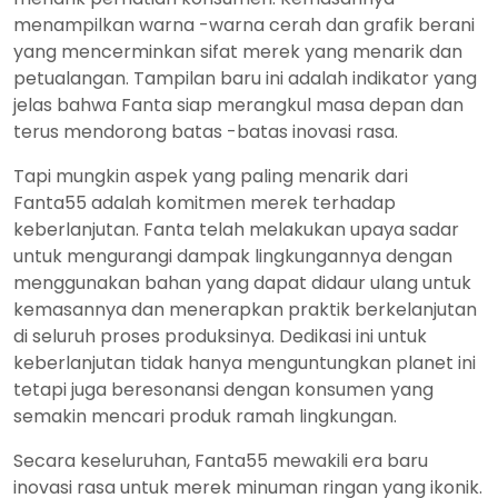
menampilkan warna -warna cerah dan grafik berani
yang mencerminkan sifat merek yang menarik dan
petualangan. Tampilan baru ini adalah indikator yang
jelas bahwa Fanta siap merangkul masa depan dan
terus mendorong batas -batas inovasi rasa.
Tapi mungkin aspek yang paling menarik dari
Fanta55 adalah komitmen merek terhadap
keberlanjutan. Fanta telah melakukan upaya sadar
untuk mengurangi dampak lingkungannya dengan
menggunakan bahan yang dapat didaur ulang untuk
kemasannya dan menerapkan praktik berkelanjutan
di seluruh proses produksinya. Dedikasi ini untuk
keberlanjutan tidak hanya menguntungkan planet ini
tetapi juga beresonansi dengan konsumen yang
semakin mencari produk ramah lingkungan.
Secara keseluruhan, Fanta55 mewakili era baru
inovasi rasa untuk merek minuman ringan yang ikonik.