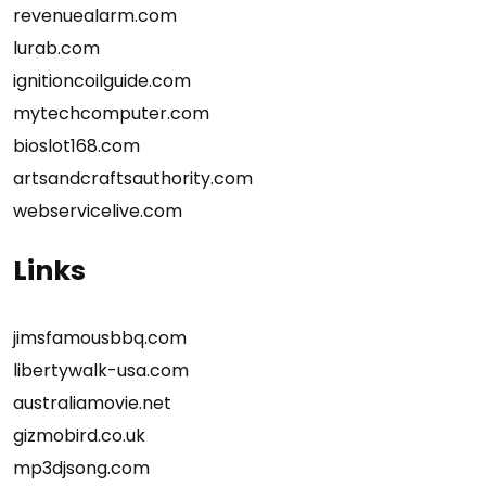
revenuealarm.com
lurab.com
ignitioncoilguide.com
mytechcomputer.com
bioslot168.com
artsandcraftsauthority.com
webservicelive.com
Links
jimsfamousbbq.com
libertywalk-usa.com
australiamovie.net
gizmobird.co.uk
mp3djsong.com