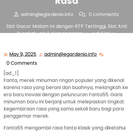
Rasa
admin@egardenio.info
0 comments
Slot Gacor Malam Ini dengan RTP Tertinggi, Slot Anti
Rungkat untuk Kemenangan
>>
Judi Slot
>>
Melepaskan Kekuatan Fanta55: Era Baru Inovasi Rasa
May 9, 2025
admin@egardenio.info
May
admin@egarden
9,
0 Comments
2025
[ad_1]
Fanta, merek minuman ringan populer yang dikenal
karena rasa yang berani dan buahnya, melangkah ke
era baru inovasi dengan peluncuran Fanta55. Garis
minuman baru ini berjanji untuk melepaskan tingkat
kegembiraan rasa yang sama sekali baru bagi para
penggemar merek.
Fanta55 mengambil rasa fanta klasik yang diketahui