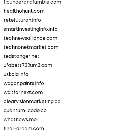
flounderandfumble.com
healthohunt.com
retefuturah.info
smartinvestinginfo.info
technewsalliance.com
technonetmarket.com
tedstanger.net
ufabett732um3.com
uskola.info
wagonpaints.info
waitfornext.com
clearvisionmarketing.co
quantum-code.co
whatnews.me
final-dream.com