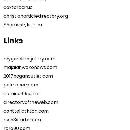
dextercoin.io
christianarticledirectory.org
5homestyle.com
Links
mygamblingstory.com
majalahwekonews.com
2017hoganoutlet.com
pelmanec.com
domino99qq.net
directoryoftheweb.com
donttellashton.com
rush3studio.com
roro90.com