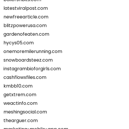
latestviralpost.com
newfreearticle.com
blitzpowerusa.com
gardenofeaten.com
hycys05.com
onemoremilerunning.com
snowboardsteez.com
instagrambioforgirls.com
cashflowxfiles.com
kmbb10.com
getxtrem.com
weactinfo.com
meshingsocial.com
thearguer.com