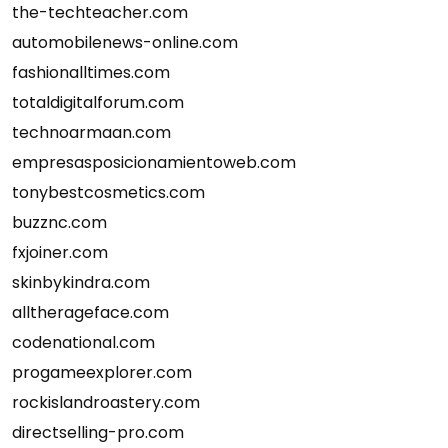
the-techteacher.com
automobilenews-online.com
fashionalltimes.com
totaldigitalforum.com
technoarmaan.com
empresasposicionamientoweb.com
tonybestcosmetics.com
buzznc.com
fxjoiner.com
skinbykindra.com
alltherageface.com
codenational.com
progameexplorer.com
rockislandroastery.com
directselling-pro.com