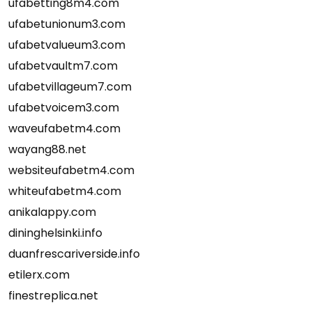
ufabetting8m4.com
ufabetunionum3.com
ufabetvalueum3.com
ufabetvaultm7.com
ufabetvillageum7.com
ufabetvoicem3.com
waveufabetm4.com
wayang88.net
websiteufabetm4.com
whiteufabetm4.com
anikalappy.com
dininghelsinki.info
duanfrescariverside.info
etilerx.com
finestreplica.net