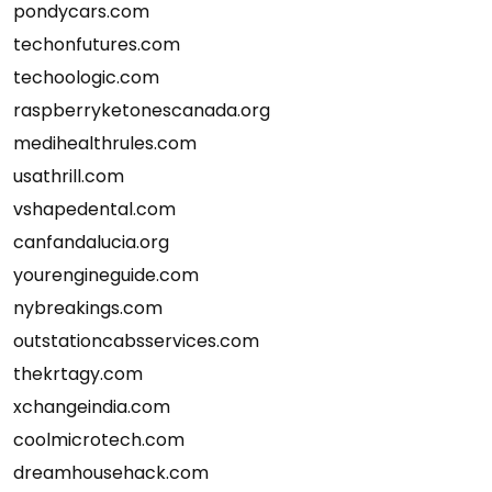
pondycars.com
techonfutures.com
techoologic.com
raspberryketonescanada.org
medihealthrules.com
usathrill.com
vshapedental.com
canfandalucia.org
yourengineguide.com
nybreakings.com
outstationcabsservices.com
thekrtagy.com
xchangeindia.com
coolmicrotech.com
dreamhousehack.com