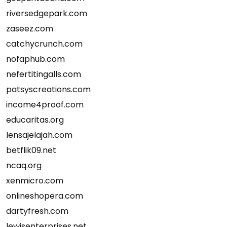
riversedgepark.com
zaseez.com
catchycrunch.com
nofaphub.com
nefertitingalls.com
patsyscreations.com
income4proof.com
educaritas.org
lensajelajah.com
betflik09.net
ncaq.org
xenmicro.com
onlineshopera.com
dartyfresh.com
lewisenterprises.net