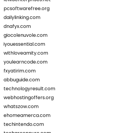
pcsoftwarefree.org
dailylinking.com
dnafyx.com
giocolenuvole.com
iyouessential.com
withloveamity.com
youlearncode.com
fxyatirim.com
abbuguide.com
technologyresult.com
webhostingoffers.org
whatszow.com
ehomeamerca.com
techintendo.com