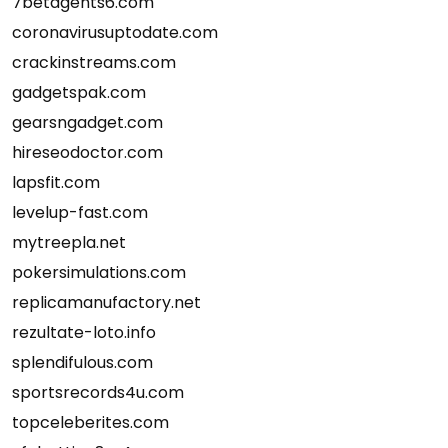
7betagents6.com
coronavirusuptodate.com
crackinstreams.com
gadgetspak.com
gearsngadget.com
hireseodoctor.com
lapsfit.com
levelup-fast.com
mytreepla.net
pokersimulations.com
replicamanufactory.net
rezultate-loto.info
splendifulous.com
sportsrecords4u.com
topceleberites.com