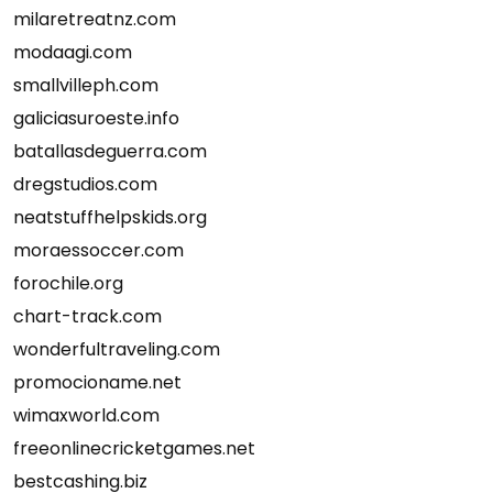
milaretreatnz.com
modaagi.com
smallvilleph.com
galiciasuroeste.info
batallasdeguerra.com
dregstudios.com
neatstuffhelpskids.org
moraessoccer.com
forochile.org
chart-track.com
wonderfultraveling.com
promocioname.net
wimaxworld.com
freeonlinecricketgames.net
bestcashing.biz