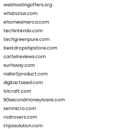
webhostingoffers.org
whatszow.com
ehomeamerca.com
techintendo.com
techgreenpure.com
bestdropshipstore.com
cartelreviews.com
surfsway.com
nailartproduct.com
digitactseed.com
lvlcraft.com
90secondmoneyloans.com
xenmicro.com
rodrovers.com
tripssolution.com