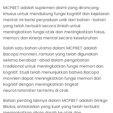
MCPBET adalah suplemen alami yang dirancang
khusus untuk mendukung fungsi kognitif dan kejelasan
mental. Ini berisi perpaduan unik dari bahan -bahan
yang telah terbukti secara ilmiah untuk
meningkatkan fungsi otak dan meningkatkan fokus,
memori, dan kinerja mental secara keseluruhan.
Salah satu bahan utama dalam MCPBET adalah
Bacopa monnieri, ramuan yang telah digunakan
selama berabad -abad dalam pengobatan
tradisional untuk meningkatkan fungsi memori dan
kognitif. Studi telah menunjukkan bahwa Bacopa
monnieri dapat meningkatkan fungsi memori dan
kognitif dengan meningkatkan tingkat
neurotransmiter tertentu di otak.
Bahan penting lainnya dalam MCPBET adalah Ginkgo
Biloba, antioksidan yang kuat yang telah terbukti
meningkatkan aliran darah ke otak dan