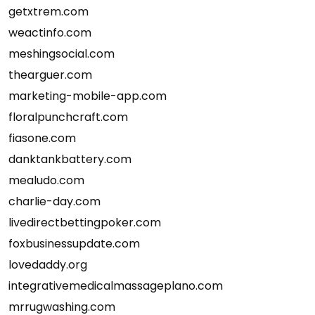
getxtrem.com
weactinfo.com
meshingsocial.com
thearguer.com
marketing-mobile-app.com
floralpunchcraft.com
fiasone.com
danktankbattery.com
mealudo.com
charlie-day.com
livedirectbettingpoker.com
foxbusinessupdate.com
lovedaddy.org
integrativemedicalmassageplano.com
mrrugwashing.com