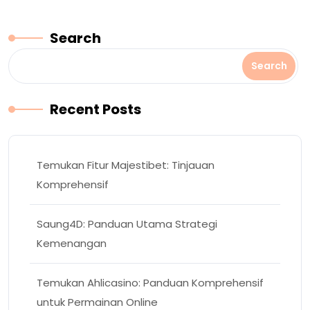
Search
Search
Recent Posts
Temukan Fitur Majestibet: Tinjauan
Komprehensif
Saung4D: Panduan Utama Strategi
Kemenangan
Temukan Ahlicasino: Panduan Komprehensif
untuk Permainan Online