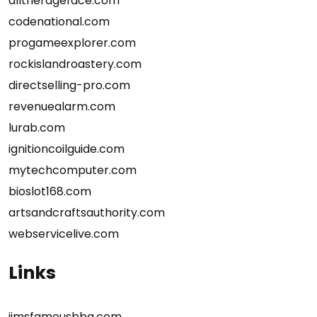
alltherageface.com
codenational.com
progameexplorer.com
rockislandroastery.com
directselling-pro.com
revenuealarm.com
lurab.com
ignitioncoilguide.com
mytechcomputer.com
bioslot168.com
artsandcraftsauthority.com
webservicelive.com
Links
jimsfamousbbq.com