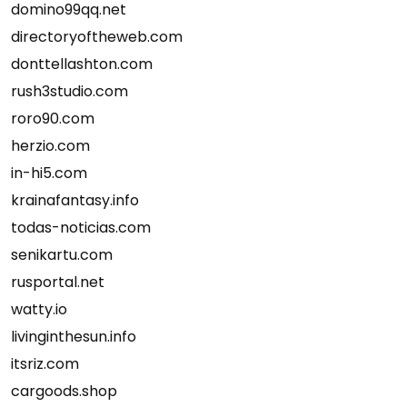
domino99qq.net
directoryoftheweb.com
donttellashton.com
rush3studio.com
roro90.com
herzio.com
in-hi5.com
krainafantasy.info
todas-noticias.com
senikartu.com
rusportal.net
watty.io
livinginthesun.info
itsriz.com
cargoods.shop