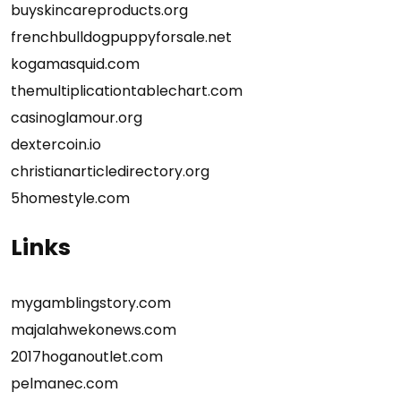
buyskincareproducts.org
frenchbulldogpuppyforsale.net
kogamasquid.com
themultiplicationtablechart.com
casinoglamour.org
dextercoin.io
christianarticledirectory.org
5homestyle.com
Links
mygamblingstory.com
majalahwekonews.com
2017hoganoutlet.com
pelmanec.com