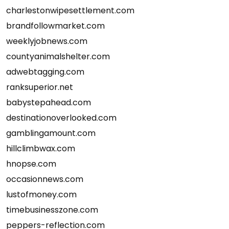
charlestonwipesettlement.com
brandfollowmarket.com
weeklyjobnews.com
countyanimalshelter.com
adwebtagging.com
ranksuperior.net
babystepahead.com
destinationoverlooked.com
gamblingamount.com
hillclimbwax.com
hnopse.com
occasionnews.com
lustofmoney.com
timebusinesszone.com
peppers-reflection.com