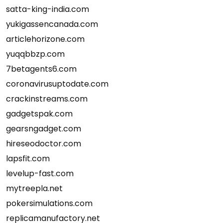
satta-king-india.com
yukigassencanada.com
articlehorizone.com
yuqqbbzp.com
7betagents6.com
coronavirusuptodate.com
crackinstreams.com
gadgetspak.com
gearsngadget.com
hireseodoctor.com
lapsfit.com
levelup-fast.com
mytreepla.net
pokersimulations.com
replicamanufactory.net