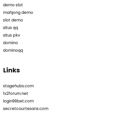
demo slot
mahjong demo
slot demo
situs qq
situs pkv
domino
dominoqq
Links
stagehubs.com
1x2forum.net
login99bet.com
secretcourtesans.com