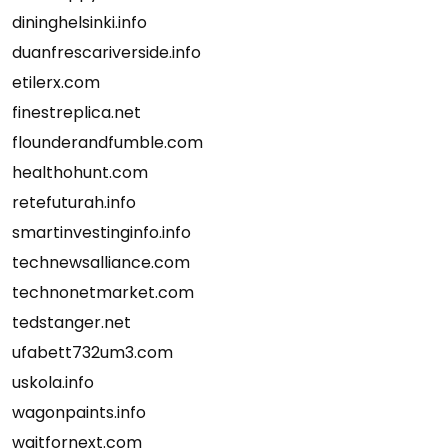
dininghelsinki.info
duanfrescariverside.info
etilerx.com
finestreplica.net
flounderandfumble.com
healthohunt.com
retefuturah.info
smartinvestinginfo.info
technewsalliance.com
technonetmarket.com
tedstanger.net
ufabett732um3.com
uskola.info
wagonpaints.info
waitfornext.com