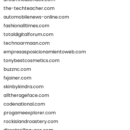
the-techteacher.com
automobilenews-online.com
fashionalltimes.com
totaldigitalforum.com
technoarmaan.com
empresasposicionamientoweb.com
tonybestcosmetics.com
buzznc.com
fxjoiner.com
skinbykindra.com
alltherageface.com
codenational.com
progameexplorer.com
rockislandroastery.com