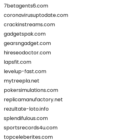
7betagents6.com
coronavirusuptodate.com
crackinstreams.com
gadgetspak.com
gearsngadget.com
hireseodoctor.com
lapsfit.com
levelup-fast.com
mytreepla.net
pokersimulations.com
replicamanufactory.net
rezultate-loto.info
splendifulous.com
sportsrecords4u.com
topceleberites.com