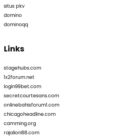
situs pkv
domino
dominoqq
Links
stagehubs.com
1x2forum.net
login99bet.com
secretcourtesans.com
onlinebahisforum1.com
chicagoheadline.com
camming.org
rajalion88.com