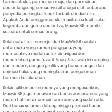
termasuk slot, permainan meja, dan permainan
dealer langsung, semuanya ditenagai oleh beberapa
penyedia perangkat lunak terbaik di industri ini.
Apakah Anda penggemar slot klasik atau lebih suka
kegembiraan game dealer live, Maxwin88 memiliki
sesuatu untuk semua orang.
Salah satu fitur menonjol dari MaxWin88 adalah
antarmuka yang ramah pengguna, yang
membuatnya mudah untuk dinavigasi dan
menemukan game favorit Anda. Situs web ini ramping
dan modern, dengan grafik yang bersemangat dan
animasi halus yang meningkatkan pengalaman
bermain keseluruhan.
Selain pilihan permainannya yang mengesankan,
Maxwin88 juga menawarkan bonus dan promosi yang
murah hati untuk pemain baru dan yang sudah ada.
Dari bonus selamat datang hingga promosi harian
dan mingguan, ada banyak peluang untuk