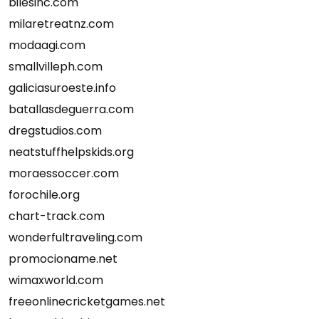
bilesinc.com
milaretreatnz.com
modaagi.com
smallvilleph.com
galiciasuroeste.info
batallasdeguerra.com
dregstudios.com
neatstuffhelpskids.org
moraessoccer.com
forochile.org
chart-track.com
wonderfultraveling.com
promocioname.net
wimaxworld.com
freeonlinecricketgames.net