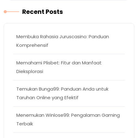
Recent Posts
Membuka Rahasia Juruscasino: Panduan
Komprehensif
Memahami Plisbet: Fitur dan Manfaat
Dieksplorasi
Temukan Bunga99: Panduan Anda untuk
Taruhan Online yang Efektif
Menemukan Winlose99: Pengalaman Gaming
Terbaik