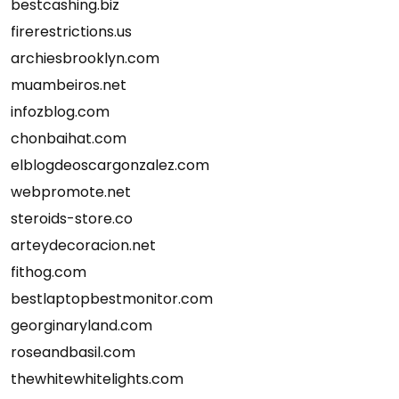
bestcashing.biz
firerestrictions.us
archiesbrooklyn.com
muambeiros.net
infozblog.com
chonbaihat.com
elblogdeoscargonzalez.com
webpromote.net
steroids-store.co
arteydecoracion.net
fithog.com
bestlaptopbestmonitor.com
georginaryland.com
roseandbasil.com
thewhitewhitelights.com