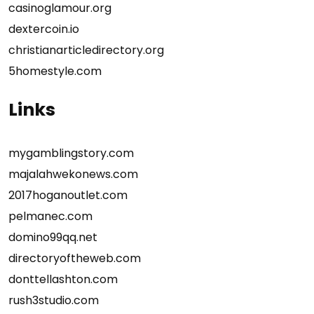
casinoglamour.org
dextercoin.io
christianarticledirectory.org
5homestyle.com
Links
mygamblingstory.com
majalahwekonews.com
2017hoganoutlet.com
pelmanec.com
domino99qq.net
directoryoftheweb.com
donttellashton.com
rush3studio.com