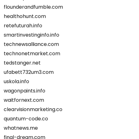
flounderandfumble.com
healthohunt.com
retefuturah.info
smartinvestinginfo.info
technewsalliance.com
technonetmarket.com
tedstanger.net
ufabett732um3.com
uskola.info
wagonpaints.info
waitfornext.com
clearvisionmarketing.co
quantum-code.co
whatnews.me
final-dream.com