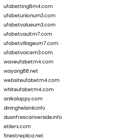
ufabetting8m4.com
ufabetunionum3.com
ufabetvalueum3.com
ufabetvaultm7.com
ufabetvillageum7.com
ufabetvoicem3.com
waveufabetm4.com
wayang88.net
websiteufabetm4.com
whiteufabetm4.com
anikalappy.com
dininghelsinki.info
duanfrescariverside.info
etilerx.com
finestreplica.net