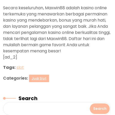
Secara keseluruhan, Maxwin88 adalah kasino online
terkemuka yang menawarkan berbagai permainan
kasino yang mendebarkan, bonus yang murah hati,
dan layanan pelanggan yang sangat baik. Jika Anda
mencari pengalaman kasino online berkualitas tinggi,
tidak terlihat lagi dari Maxwin88. Daftar hari ini dan
mulailah bermain game favorit Anda untuk
kesempatan menang besar!
[ad_2]
Tags:
slot
Categories:
Judi Slot
Search
Search