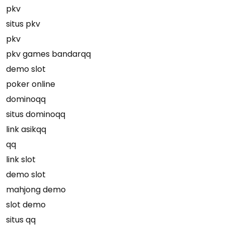
pkv
situs pkv
pkv
pkv games bandarqq
demo slot
poker online
dominoqq
situs dominoqq
link asikqq
qq
link slot
demo slot
mahjong demo
slot demo
situs qq