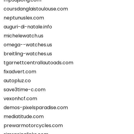
coursdanglaistoulouse.com
neptunuslex.com
auguri-di-natale.info
michelewatch.us
omega--watches.us
breitling-watches.us
tgarnettcentrallautoads.com
fixadvert.com
autopluz.co
save3time-c.com
vexonhcf.com
demos-pixelsparadise.com
mediatitude.com
prewarmotorcycles.com