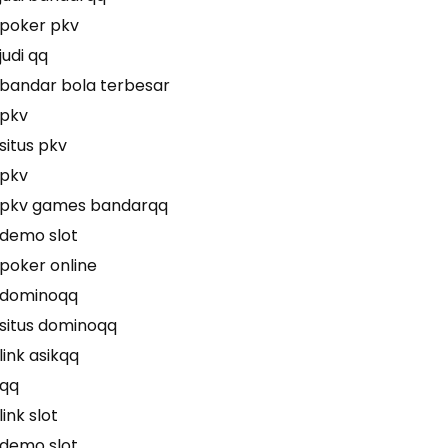
poker pkv
judi qq
bandar bola terbesar
pkv
situs pkv
pkv
pkv games bandarqq
demo slot
poker online
dominoqq
situs dominoqq
link asikqq
qq
link slot
demo slot