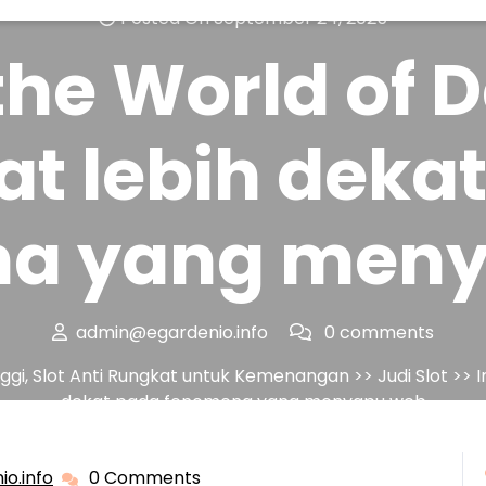
Posted On September 24, 2025
 the World of 
at lebih deka
a yang men
admin@egardenio.info
0 comments
nggi, Slot Anti Rungkat untuk Kemenangan
>>
Judi Slot
>> I
dekat pada fenomena yang menyapu web
o.info
0 Comments
admin@egardenio.info