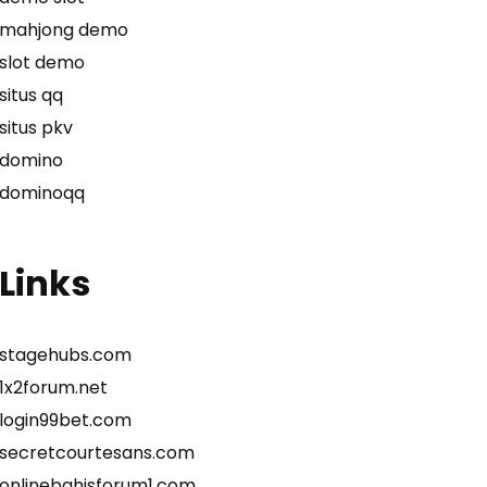
mahjong demo
slot demo
situs qq
situs pkv
domino
dominoqq
Links
stagehubs.com
1x2forum.net
login99bet.com
secretcourtesans.com
onlinebahisforum1.com