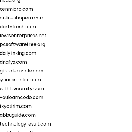
ncaq.org
xenmicro.com
onlineshopera.com
dartyfresh.com
lewisenterprises.net
pcsoftwarefree.org
dailylinking.com
dnafyx.com
giocolenuvole.com
iyouessential.com
withloveamity.com
youlearncode.com
fxyatirim.com
abbuguide.com
technologyresult.com