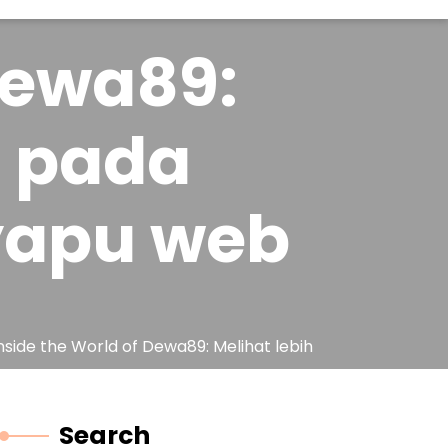
Dewa89:
t pada
yapu web
nside the World of Dewa89: Melihat lebih
Search