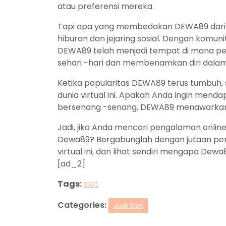
atau preferensi mereka.
Tapi apa yang membedakan DEWA89 dari du
hiburan dan jejaring sosial. Dengan komu
DEWA89 telah menjadi tempat di mana pem
sehari -hari dan membenamkan diri dala
Ketika popularitas DEWA89 terus tumbu
dunia virtual ini. Apakah Anda ingin mend
bersenang -senang, DEWA89 menawarkan 
Jadi, jika Anda mencari pengalaman onli
Dewa89? Bergabunglah dengan jutaan pe
virtual ini, dan lihat sendiri mengapa D
[ad_2]
Tags:
slot
Categories:
Judi Slot