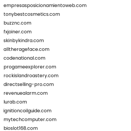
empresasposicionamientoweb.com
tonybestcosmetics.com
buzznc.com
fxjoiner.com
skinbykindra.com
alltherageface.com
codenational.com
progameexplorer.com
rockislandroastery.com
directselling-pro.com
revenuealarm.com
lurab.com
ignitioncoilguide.com
mytechcomputer.com
bioslot168.com