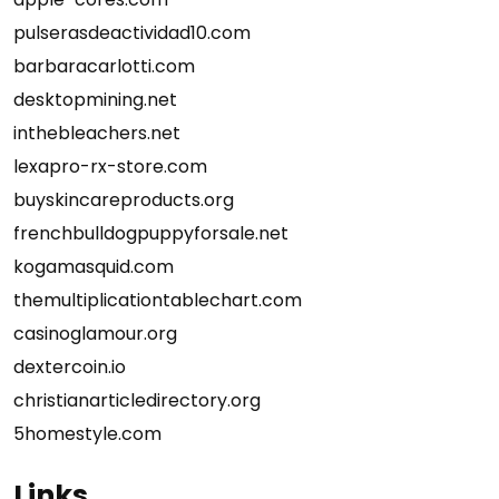
pulserasdeactividad10.com
barbaracarlotti.com
desktopmining.net
inthebleachers.net
lexapro-rx-store.com
buyskincareproducts.org
frenchbulldogpuppyforsale.net
kogamasquid.com
themultiplicationtablechart.com
casinoglamour.org
dextercoin.io
christianarticledirectory.org
5homestyle.com
Links