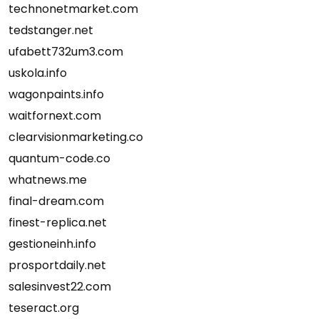
technonetmarket.com
tedstanger.net
ufabett732um3.com
uskola.info
wagonpaints.info
waitfornext.com
clearvisionmarketing.co
quantum-code.co
whatnews.me
final-dream.com
finest-replica.net
gestioneinh.info
prosportdaily.net
salesinvest22.com
teseract.org