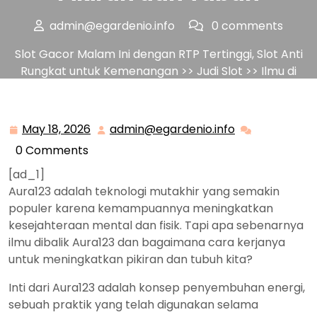
admin@egardenio.info
0 comments
Slot Gacor Malam Ini dengan RTP Tertinggi, Slot Anti
Rungkat untuk Kemenangan
>>
Judi Slot
>> Ilmu di
Balik Aura123 dan Pengaruhnya terhadap Pikiran dan
Tubuh
May 18, 2026
admin@egardenio.info
May
admin@egarde
18,
0 Comments
2026
[ad_1]
Aura123 adalah teknologi mutakhir yang semakin
populer karena kemampuannya meningkatkan
kesejahteraan mental dan fisik. Tapi apa sebenarnya
ilmu dibalik Aura123 dan bagaimana cara kerjanya
untuk meningkatkan pikiran dan tubuh kita?
Inti dari Aura123 adalah konsep penyembuhan energi,
sebuah praktik yang telah digunakan selama