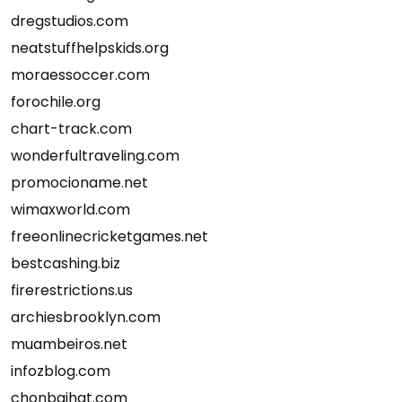
dregstudios.com
neatstuffhelpskids.org
moraessoccer.com
forochile.org
chart-track.com
wonderfultraveling.com
promocioname.net
wimaxworld.com
freeonlinecricketgames.net
bestcashing.biz
firerestrictions.us
archiesbrooklyn.com
muambeiros.net
infozblog.com
chonbaihat.com