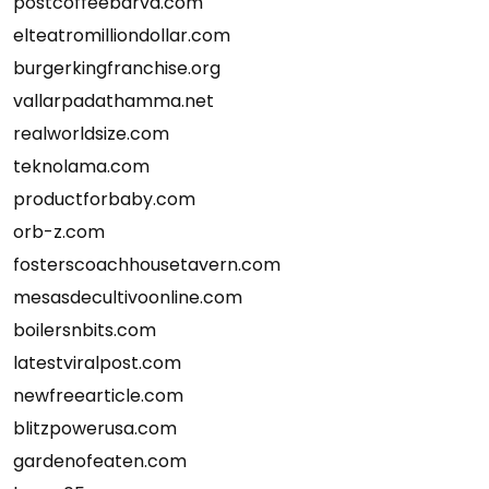
postcoffeebarva.com
elteatromilliondollar.com
burgerkingfranchise.org
vallarpadathamma.net
realworldsize.com
teknolama.com
productforbaby.com
orb-z.com
fosterscoachhousetavern.com
mesasdecultivoonline.com
boilersnbits.com
latestviralpost.com
newfreearticle.com
blitzpowerusa.com
gardenofeaten.com