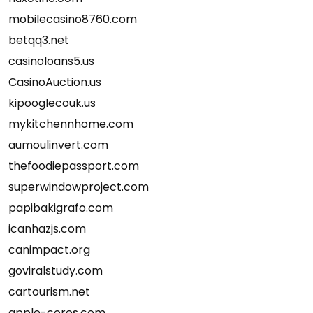
mobilecasino8760.com
betqq3.net
casinoloans5.us
CasinoAuction.us
kipooglecouk.us
mykitchennhome.com
aumoulinvert.com
thefoodiepassport.com
superwindowproject.com
papibakigrafo.com
icanhazjs.com
canimpact.org
goviralstudy.com
cartourism.net
apple-cores.com