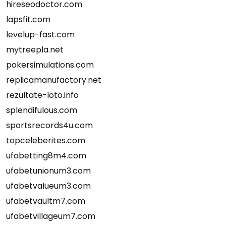
hireseodoctor.com
lapsfit.com
levelup-fast.com
mytreepla.net
pokersimulations.com
replicamanufactory.net
rezultate-loto.info
splendifulous.com
sportsrecords4u.com
topceleberites.com
ufabetting8m4.com
ufabetunionum3.com
ufabetvalueum3.com
ufabetvaultm7.com
ufabetvillageum7.com