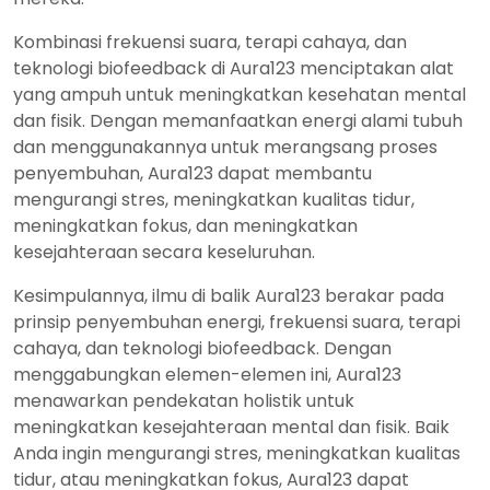
Kombinasi frekuensi suara, terapi cahaya, dan
teknologi biofeedback di Aura123 menciptakan alat
yang ampuh untuk meningkatkan kesehatan mental
dan fisik. Dengan memanfaatkan energi alami tubuh
dan menggunakannya untuk merangsang proses
penyembuhan, Aura123 dapat membantu
mengurangi stres, meningkatkan kualitas tidur,
meningkatkan fokus, dan meningkatkan
kesejahteraan secara keseluruhan.
Kesimpulannya, ilmu di balik Aura123 berakar pada
prinsip penyembuhan energi, frekuensi suara, terapi
cahaya, dan teknologi biofeedback. Dengan
menggabungkan elemen-elemen ini, Aura123
menawarkan pendekatan holistik untuk
meningkatkan kesejahteraan mental dan fisik. Baik
Anda ingin mengurangi stres, meningkatkan kualitas
tidur, atau meningkatkan fokus, Aura123 dapat