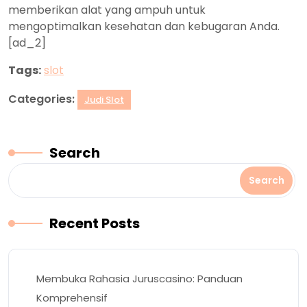
memberikan alat yang ampuh untuk
mengoptimalkan kesehatan dan kebugaran Anda.
[ad_2]
Tags:
slot
Categories:
Judi Slot
Search
Search
Recent Posts
Membuka Rahasia Juruscasino: Panduan
Komprehensif