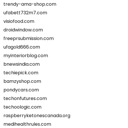
trendy-ama-shop.com
ufabett732m7.com
visiofood.com
droidwindow.com
freeprsubmission.com
ufagold666.com
myinteriorblog.com
bnewsindia.com
techiepick.com
bamzyshop.com
pondycars.com
techonfutures.com
techoologic.com
raspberryketonescanada.org
medihealthrules.com