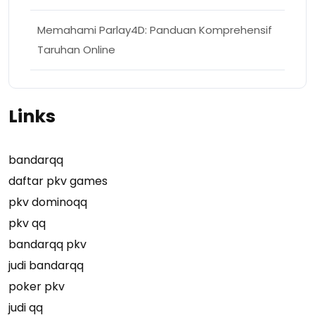
Memahami Parlay4D: Panduan Komprehensif
Taruhan Online
Links
bandarqq
daftar pkv games
pkv dominoqq
pkv qq
bandarqq pkv
judi bandarqq
poker pkv
judi qq