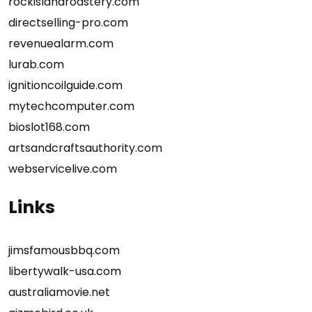
rockislandroastery.com
directselling-pro.com
revenuealarm.com
lurab.com
ignitioncoilguide.com
mytechcomputer.com
bioslot168.com
artsandcraftsauthority.com
webservicelive.com
Links
jimsfamousbbq.com
libertywalk-usa.com
australiamovie.net