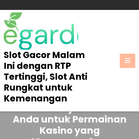
Skip
to
content
Slot Gacor Malam
Ini dengan RTP
Tertinggi, Slot Anti
Rungkat untuk
Posted On May 6, 2026
Kemenangan
Harta88: Tujuan Utama
Anda untuk Permainan
Kasino yang