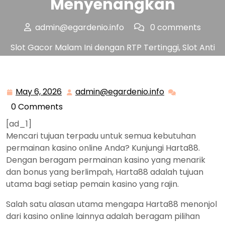
Menyenangkan
admin@egardenio.info
0 comments
Slot Gacor Malam Ini dengan RTP Tertinggi, Slot Anti
Rungkat untuk Kemenangan
>>
Judi Slot
>> Harta88:
Tujuan Utama Anda untuk Permainan Kasino yang
Menyenangkan
May 6, 2026
admin@egardenio.info
May
admin@egarden
6,
0 Comments
2026
[ad_1]
Mencari tujuan terpadu untuk semua kebutuhan
permainan kasino online Anda? Kunjungi Harta88.
Dengan beragam permainan kasino yang menarik
dan bonus yang berlimpah, Harta88 adalah tujuan
utama bagi setiap pemain kasino yang rajin.
Salah satu alasan utama mengapa Harta88 menonjol
dari kasino online lainnya adalah beragam pilihan