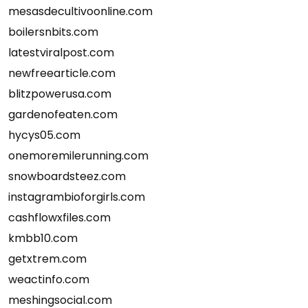
mesasdecultivoonline.com
boilersnbits.com
latestviralpost.com
newfreearticle.com
blitzpowerusa.com
gardenofeaten.com
hycys05.com
onemoremilerunning.com
snowboardsteez.com
instagrambioforgirls.com
cashflowxfiles.com
kmbb10.com
getxtrem.com
weactinfo.com
meshingsocial.com