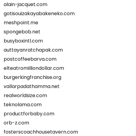
alain-jacquet.com
gotisouizakayabakeneko.com
meshpoint.me
spongebob.net
busyboxintl.com
auttayanratchapak.com
postcoffeebarva.com
elteatromilliondollar.com
burgerkingfranchise.org
vallarpadathamma.net
realworldsize.com
teknolama.com
productforbaby.com
orb-z.com
fosterscoachhousetavern.com