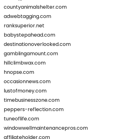
countyanimalshelter.com
adwebtagging.com
ranksuperior.net
babystepahead.com
destinationoverlooked.com
gamblingamount.com
hillclimbwax.com
hnopse.com
occasionnews.com
lustofmoney.com
timebusinesszone.com
peppers-reflection.com
tuneoflife.com
windowwellmaintenancepros.com
affiliateholder.com