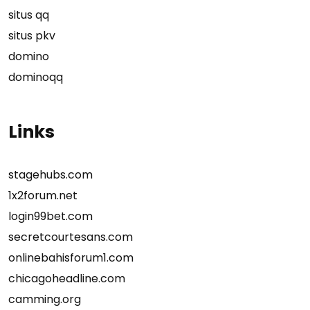
situs qq
situs pkv
domino
dominoqq
Links
stagehubs.com
1x2forum.net
login99bet.com
secretcourtesans.com
onlinebahisforum1.com
chicagoheadline.com
camming.org