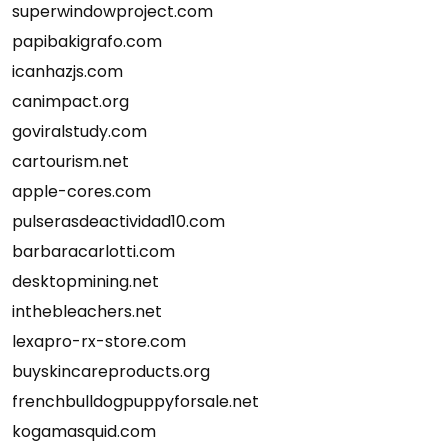
superwindowproject.com
papibakigrafo.com
icanhazjs.com
canimpact.org
goviralstudy.com
cartourism.net
apple-cores.com
pulserasdeactividad10.com
barbaracarlotti.com
desktopmining.net
inthebleachers.net
lexapro-rx-store.com
buyskincareproducts.org
frenchbulldogpuppyforsale.net
kogamasquid.com