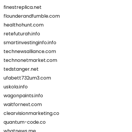
finestreplica.net
flounderandfumble.com
healthohunt.com
retefuturah.info
smartinvestinginfo.info
technewsalliance.com
technonetmarket.com
tedstanger.net
ufabett732um3.com
uskola.info
wagonpaints.info
waitfornext.com
clearvisionmarketing.co
quantum-code.co
whatnews.me