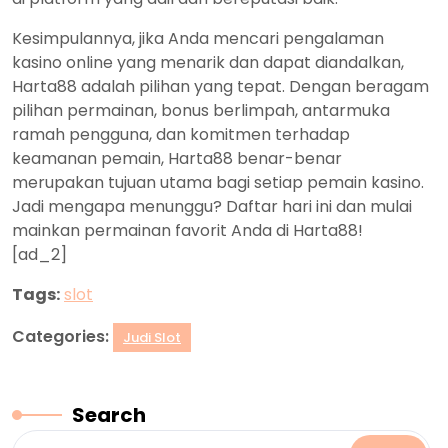
Kesimpulannya, jika Anda mencari pengalaman
kasino online yang menarik dan dapat diandalkan,
Harta88 adalah pilihan yang tepat. Dengan beragam
pilihan permainan, bonus berlimpah, antarmuka
ramah pengguna, dan komitmen terhadap
keamanan pemain, Harta88 benar-benar
merupakan tujuan utama bagi setiap pemain kasino.
Jadi mengapa menunggu? Daftar hari ini dan mulai
mainkan permainan favorit Anda di Harta88!
[ad_2]
Tags:
slot
Categories:
Judi Slot
Search