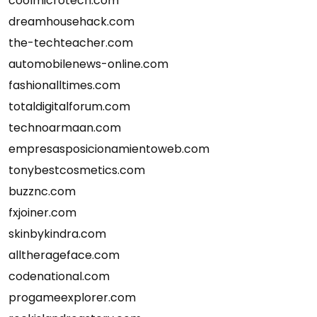
coolmicrotech.com
dreamhousehack.com
the-techteacher.com
automobilenews-online.com
fashionalltimes.com
totaldigitalforum.com
technoarmaan.com
empresasposicionamientoweb.com
tonybestcosmetics.com
buzznc.com
fxjoiner.com
skinbykindra.com
alltherageface.com
codenational.com
progameexplorer.com