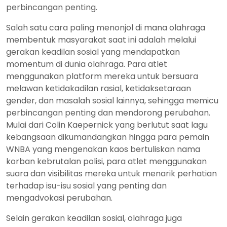
perbincangan penting.
Salah satu cara paling menonjol di mana olahraga
membentuk masyarakat saat ini adalah melalui
gerakan keadilan sosial yang mendapatkan
momentum di dunia olahraga. Para atlet
menggunakan platform mereka untuk bersuara
melawan ketidakadilan rasial, ketidaksetaraan
gender, dan masalah sosial lainnya, sehingga memicu
perbincangan penting dan mendorong perubahan.
Mulai dari Colin Kaepernick yang berlutut saat lagu
kebangsaan dikumandangkan hingga para pemain
WNBA yang mengenakan kaos bertuliskan nama
korban kebrutalan polisi, para atlet menggunakan
suara dan visibilitas mereka untuk menarik perhatian
terhadap isu-isu sosial yang penting dan
mengadvokasi perubahan.
Selain gerakan keadilan sosial, olahraga juga