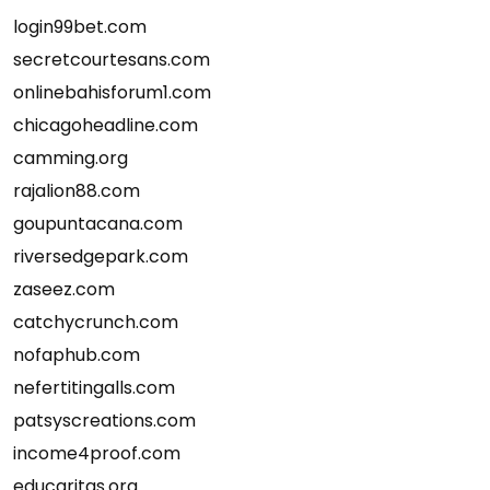
login99bet.com
secretcourtesans.com
onlinebahisforum1.com
chicagoheadline.com
camming.org
rajalion88.com
goupuntacana.com
riversedgepark.com
zaseez.com
catchycrunch.com
nofaphub.com
nefertitingalls.com
patsyscreations.com
income4proof.com
educaritas.org