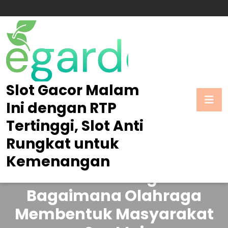
Skip
to
content
Slot Gacor Malam
Ini dengan RTP
Tertinggi, Slot Anti
Rungkat untuk
Posted On May 13, 2026
Kemenangan
Game Changer:
Bagaimana Olahraga
Membentuk Masyarakat