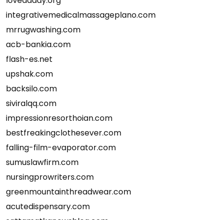
lovedaddy.org
integrativemedicalmassageplano.com
mrrugwashing.com
acb-bankia.com
flash-es.net
upshak.com
backsilo.com
siviralqq.com
impressionresorthoian.com
bestfreakingclothesever.com
falling-film-evaporator.com
sumuslawfirm.com
nursingprowriters.com
greenmountainthreadwear.com
acutedispensary.com