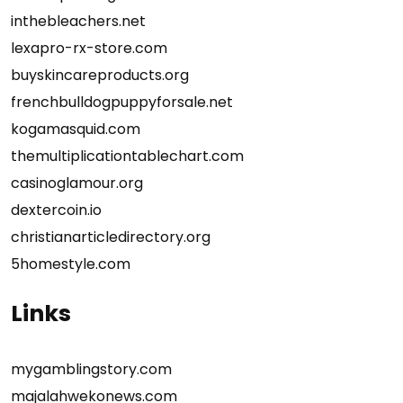
inthebleachers.net
lexapro-rx-store.com
buyskincareproducts.org
frenchbulldogpuppyforsale.net
kogamasquid.com
themultiplicationtablechart.com
casinoglamour.org
dextercoin.io
christianarticledirectory.org
5homestyle.com
Links
mygamblingstory.com
majalahwekonews.com