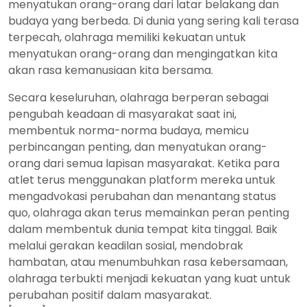
menyatukan orang-orang dari latar belakang dan
budaya yang berbeda. Di dunia yang sering kali terasa
terpecah, olahraga memiliki kekuatan untuk
menyatukan orang-orang dan mengingatkan kita
akan rasa kemanusiaan kita bersama.
Secara keseluruhan, olahraga berperan sebagai
pengubah keadaan di masyarakat saat ini,
membentuk norma-norma budaya, memicu
perbincangan penting, dan menyatukan orang-
orang dari semua lapisan masyarakat. Ketika para
atlet terus menggunakan platform mereka untuk
mengadvokasi perubahan dan menantang status
quo, olahraga akan terus memainkan peran penting
dalam membentuk dunia tempat kita tinggal. Baik
melalui gerakan keadilan sosial, mendobrak
hambatan, atau menumbuhkan rasa kebersamaan,
olahraga terbukti menjadi kekuatan yang kuat untuk
perubahan positif dalam masyarakat.