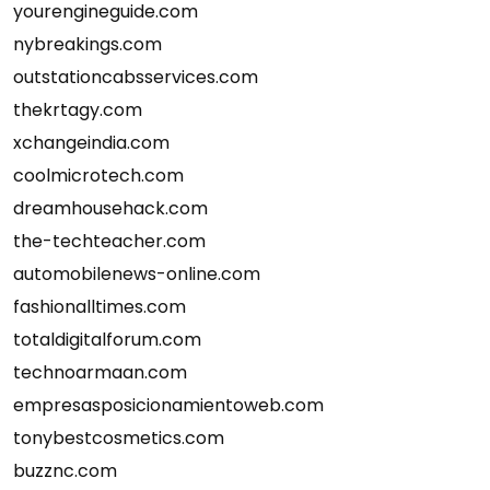
yourengineguide.com
nybreakings.com
outstationcabsservices.com
thekrtagy.com
xchangeindia.com
coolmicrotech.com
dreamhousehack.com
the-techteacher.com
automobilenews-online.com
fashionalltimes.com
totaldigitalforum.com
technoarmaan.com
empresasposicionamientoweb.com
tonybestcosmetics.com
buzznc.com