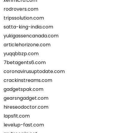
xenmicro.com
rodrovers.com
tripssolution.com
satta-king-india.com
yukigassencanada.com
articlehorizone.com
yuqqbbzp.com
7betagents6.com
coronavirusuptodate.com
crackinstreams.com
gadgetspak.com
gearsngadget.com
hireseodoctor.com
lapsfit.com
levelup-fast.com