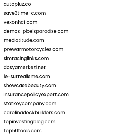
autopluz.co
save3time-c.com
vexonhcf.com
demos-pixelsparadise.com
mediatitude.com
prewarmotorcycles.com
simracinglinks.com
dosyamerkezi.net
le-surrealisme.com
showcasebeauty.com
insurancepolicyexpert.com
statkeycompany.com
carolinadeckbuilders.com
topinvestingblog.com
top50tools.com