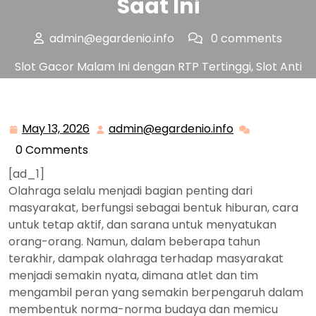
Saat Ini
admin@egardenio.info
0 comments
Slot Gacor Malam Ini dengan RTP Tertinggi, Slot Anti
Rungkat untuk Kemenangan
>>
Uncategorized
>>
Game Changer: Bagaimana Olahraga Membentuk
Masyarakat Saat Ini
May 13, 2026
admin@egardenio.info
May
admin@egarden
13,
0 Comments
2026
[ad_1]
Olahraga selalu menjadi bagian penting dari
masyarakat, berfungsi sebagai bentuk hiburan, cara
untuk tetap aktif, dan sarana untuk menyatukan
orang-orang. Namun, dalam beberapa tahun
terakhir, dampak olahraga terhadap masyarakat
menjadi semakin nyata, dimana atlet dan tim
mengambil peran yang semakin berpengaruh dalam
membentuk norma-norma budaya dan memicu