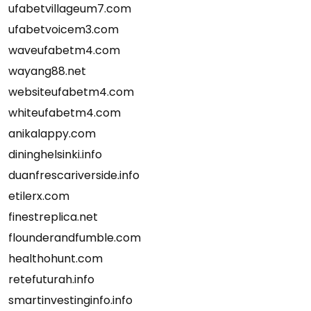
ufabetvillageum7.com
ufabetvoicem3.com
waveufabetm4.com
wayang88.net
websiteufabetm4.com
whiteufabetm4.com
anikalappy.com
dininghelsinki.info
duanfrescariverside.info
etilerx.com
finestreplica.net
flounderandfumble.com
healthohunt.com
retefuturah.info
smartinvestinginfo.info