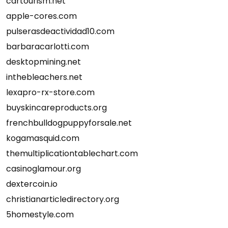
cartourism.net
apple-cores.com
pulserasdeactividad10.com
barbaracarlotti.com
desktopmining.net
inthebleachers.net
lexapro-rx-store.com
buyskincareproducts.org
frenchbulldogpuppyforsale.net
kogamasquid.com
themultiplicationtablechart.com
casinoglamour.org
dextercoin.io
christianarticledirectory.org
5homestyle.com