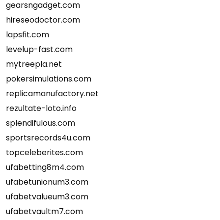
gearsngadget.com
hireseodoctor.com
lapsfit.com
levelup-fast.com
mytreepla.net
pokersimulations.com
replicamanufactory.net
rezultate-loto.info
splendifulous.com
sportsrecords4u.com
topceleberites.com
ufabetting8m4.com
ufabetunionum3.com
ufabetvalueum3.com
ufabetvaultm7.com