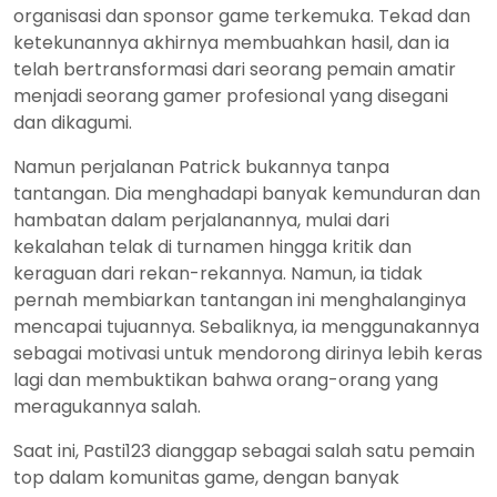
organisasi dan sponsor game terkemuka. Tekad dan
ketekunannya akhirnya membuahkan hasil, dan ia
telah bertransformasi dari seorang pemain amatir
menjadi seorang gamer profesional yang disegani
dan dikagumi.
Namun perjalanan Patrick bukannya tanpa
tantangan. Dia menghadapi banyak kemunduran dan
hambatan dalam perjalanannya, mulai dari
kekalahan telak di turnamen hingga kritik dan
keraguan dari rekan-rekannya. Namun, ia tidak
pernah membiarkan tantangan ini menghalanginya
mencapai tujuannya. Sebaliknya, ia menggunakannya
sebagai motivasi untuk mendorong dirinya lebih keras
lagi dan membuktikan bahwa orang-orang yang
meragukannya salah.
Saat ini, Pasti123 dianggap sebagai salah satu pemain
top dalam komunitas game, dengan banyak