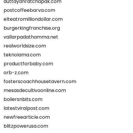
auttayanratchapak.com
postcoffeebarva.com
elteatromilliondollar.com
burgerkingfranchise.org
vallarpadathamma.net
realworldsize.com
teknolama.com
productforbaby.com
orb-z.com
fosterscoachhousetavern.com
mesasdecultivoonline.com
boilersnbits.com
latestviralpost.com
newfreearticle.com
blitzpowerusa.com