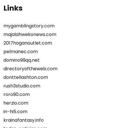
Links
mygamblingstory.com
majalahwekonews.com
2017hoganoutlet.com
pelmanec.com
domino99qq.net
directoryoftheweb.com
donttellashton.com
rush3studio.com
roro90.com
herzio.com
in-hi5.com
krainafantasy.info