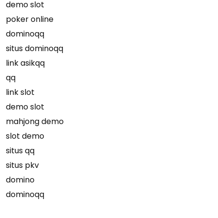
demo slot
poker online
dominoqq
situs dominoqq
link asikqq
qq
link slot
demo slot
mahjong demo
slot demo
situs qq
situs pkv
domino
dominoqq