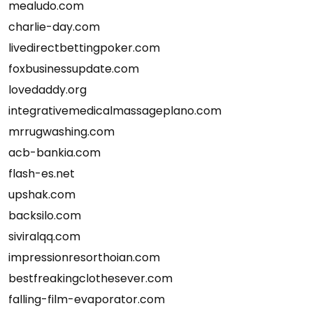
mealudo.com
charlie-day.com
livedirectbettingpoker.com
foxbusinessupdate.com
lovedaddy.org
integrativemedicalmassageplano.com
mrrugwashing.com
acb-bankia.com
flash-es.net
upshak.com
backsilo.com
siviralqq.com
impressionresorthoian.com
bestfreakingclothesever.com
falling-film-evaporator.com