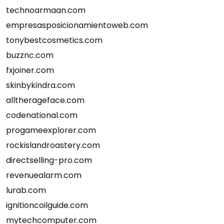
technoarmaan.com
empresasposicionamientoweb.com
tonybestcosmetics.com
buzznc.com
fxjoiner.com
skinbykindra.com
alltherageface.com
codenational.com
progameexplorer.com
rockislandroastery.com
directselling-pro.com
revenuealarm.com
lurab.com
ignitioncoilguide.com
mytechcomputer.com