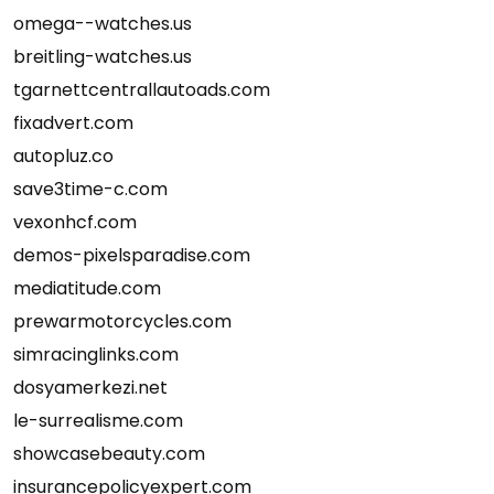
omega--watches.us
breitling-watches.us
tgarnettcentrallautoads.com
fixadvert.com
autopluz.co
save3time-c.com
vexonhcf.com
demos-pixelsparadise.com
mediatitude.com
prewarmotorcycles.com
simracinglinks.com
dosyamerkezi.net
le-surrealisme.com
showcasebeauty.com
insurancepolicyexpert.com