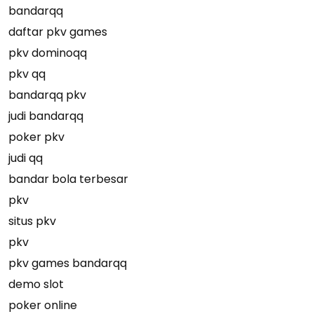
bandarqq
daftar pkv games
pkv dominoqq
pkv qq
bandarqq pkv
judi bandarqq
poker pkv
judi qq
bandar bola terbesar
pkv
situs pkv
pkv
pkv games bandarqq
demo slot
poker online