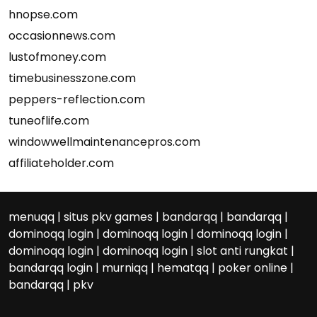
hnopse.com
occasionnews.com
lustofmoney.com
timebusinesszone.com
peppers-reflection.com
tuneoflife.com
windowwellmaintenancepros.com
affiliateholder.com
menuqq
|
situs pkv games
|
bandarqq
|
bandarqq
|
dominoqq login
|
dominoqq login
|
dominoqq login
|
dominoqq login
|
dominoqq login
|
slot anti rungkat
|
bandarqq login
|
murniqq
|
hematqq
|
poker online
|
bandarqq
|
pkv