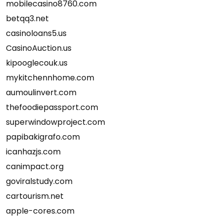
mobilecasino8760.com
betqq3.net
casinoloans5.us
CasinoAuction.us
kipooglecouk.us
mykitchennhome.com
aumoulinvert.com
thefoodiepassport.com
superwindowproject.com
papibakigrafo.com
icanhazjs.com
canimpact.org
goviralstudy.com
cartourism.net
apple-cores.com