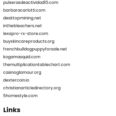
pulserasdeactividad10.com
barbaracarlotti.com
desktopmining.net
inthebleachers.net
lexapro-rx-store.com
buyskincareproducts.org
frenchbulldogpuppyforsale.net
kogamasquid.com
themultiplicationtablechart.com
casinoglamour.org
dextercoin.io
christianarticledirectory.org
5homestyle.com
Links