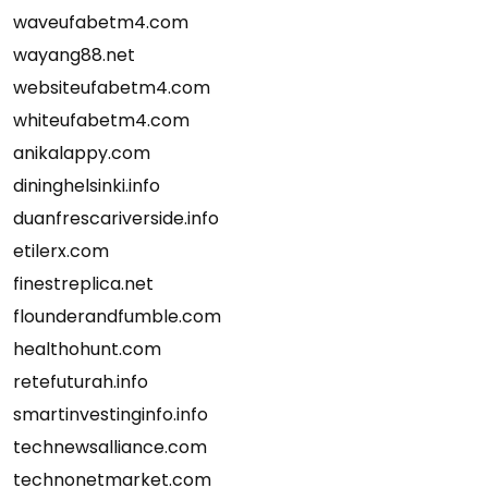
waveufabetm4.com
wayang88.net
websiteufabetm4.com
whiteufabetm4.com
anikalappy.com
dininghelsinki.info
duanfrescariverside.info
etilerx.com
finestreplica.net
flounderandfumble.com
healthohunt.com
retefuturah.info
smartinvestinginfo.info
technewsalliance.com
technonetmarket.com