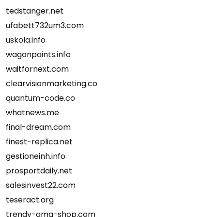
tedstanger.net
ufabett732um3.com
uskola.info
wagonpaints.info
waitfornext.com
clearvisionmarketing.co
quantum-code.co
whatnews.me
final-dream.com
finest-replica.net
gestioneinh.info
prosportdaily.net
salesinvest22.com
teseract.org
trendy-ama-shop.com