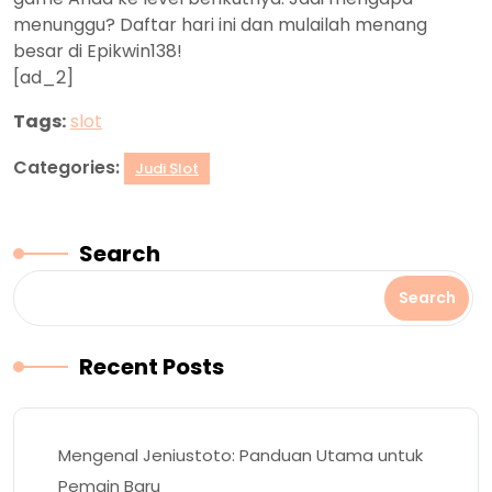
menunggu? Daftar hari ini dan mulailah menang
besar di Epikwin138!
[ad_2]
Tags:
slot
Categories:
Judi Slot
Search
Search
Recent Posts
Mengenal Jeniustoto: Panduan Utama untuk
Pemain Baru