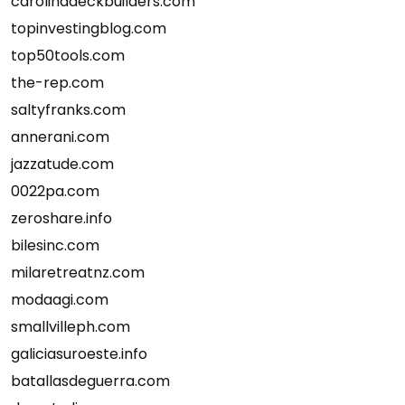
carolinadeckbuilders.com
topinvestingblog.com
top50tools.com
the-rep.com
saltyfranks.com
annerani.com
jazzatude.com
0022pa.com
zeroshare.info
bilesinc.com
milaretreatnz.com
modaagi.com
smallvilleph.com
galiciasuroeste.info
batallasdeguerra.com