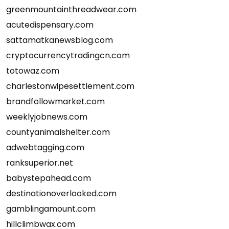
greenmountainthreadwear.com
acutedispensary.com
sattamatkanewsblog.com
cryptocurrencytradingcn.com
totowaz.com
charlestonwipesettlement.com
brandfollowmarket.com
weeklyjobnews.com
countyanimalshelter.com
adwebtagging.com
ranksuperior.net
babystepahead.com
destinationoverlooked.com
gamblingamount.com
hillclimbwax.com