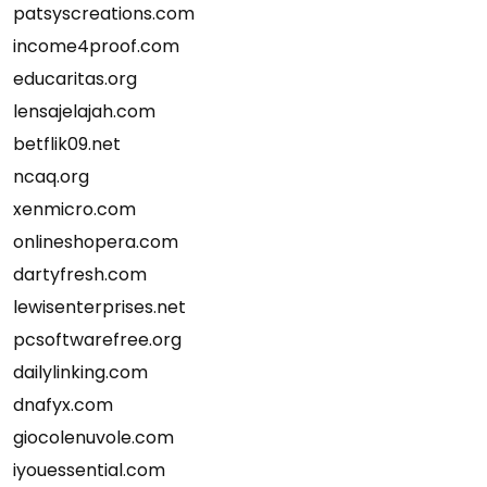
patsyscreations.com
income4proof.com
educaritas.org
lensajelajah.com
betflik09.net
ncaq.org
xenmicro.com
onlineshopera.com
dartyfresh.com
lewisenterprises.net
pcsoftwarefree.org
dailylinking.com
dnafyx.com
giocolenuvole.com
iyouessential.com