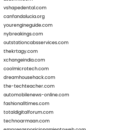
vshapedental.com
canfandalucia.org
yourengineguide.com
nybreakings.com
outstationcabsservices.com
thekrtagy.com
xchangeindia.com
coolmicrotech.com
dreamhousehack.com
the-techteacher.com
automobilenews-online.com
fashionalltimes.com
totaldigitalforum.com
technoarmaan.com
empresasposicionamientoweb.com