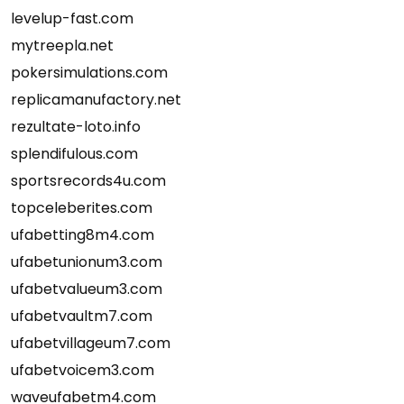
levelup-fast.com
mytreepla.net
pokersimulations.com
replicamanufactory.net
rezultate-loto.info
splendifulous.com
sportsrecords4u.com
topceleberites.com
ufabetting8m4.com
ufabetunionum3.com
ufabetvalueum3.com
ufabetvaultm7.com
ufabetvillageum7.com
ufabetvoicem3.com
waveufabetm4.com