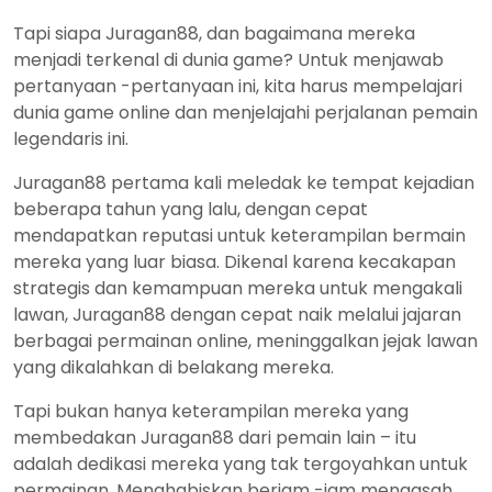
Tapi siapa Juragan88, dan bagaimana mereka
menjadi terkenal di dunia game? Untuk menjawab
pertanyaan -pertanyaan ini, kita harus mempelajari
dunia game online dan menjelajahi perjalanan pemain
legendaris ini.
Juragan88 pertama kali meledak ke tempat kejadian
beberapa tahun yang lalu, dengan cepat
mendapatkan reputasi untuk keterampilan bermain
mereka yang luar biasa. Dikenal karena kecakapan
strategis dan kemampuan mereka untuk mengakali
lawan, Juragan88 dengan cepat naik melalui jajaran
berbagai permainan online, meninggalkan jejak lawan
yang dikalahkan di belakang mereka.
Tapi bukan hanya keterampilan mereka yang
membedakan Juragan88 dari pemain lain – itu
adalah dedikasi mereka yang tak tergoyahkan untuk
permainan. Menghabiskan berjam -jam mengasah