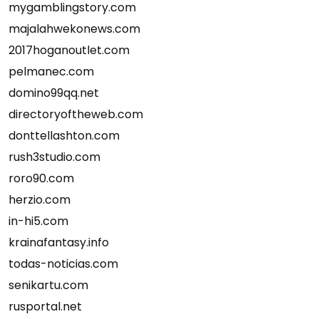
mygamblingstory.com
majalahwekonews.com
2017hoganoutlet.com
pelmanec.com
domino99qq.net
directoryoftheweb.com
donttellashton.com
rush3studio.com
roro90.com
herzio.com
in-hi5.com
krainafantasy.info
todas-noticias.com
senikartu.com
rusportal.net