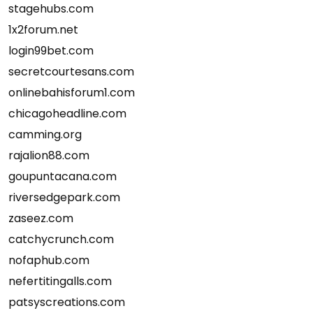
stagehubs.com
1x2forum.net
login99bet.com
secretcourtesans.com
onlinebahisforum1.com
chicagoheadline.com
camming.org
rajalion88.com
goupuntacana.com
riversedgepark.com
zaseez.com
catchycrunch.com
nofaphub.com
nefertitingalls.com
patsyscreations.com