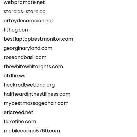
webpromote.net
steroids-store.co
arteydecoracion.net
fithog.com
bestlaptopbestmonitor.com
georginaryland.com
roseandbasil.com
thewhitewhitelights.com
atdhe.ws
heckrodtwetland.org
halfheardinthestillness.com
mybestmassagechair.com
ericreed.net
fluxetine.com
mobilecasino8760.com