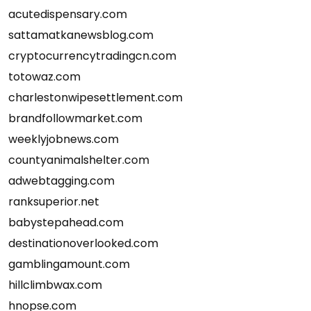
acutedispensary.com
sattamatkanewsblog.com
cryptocurrencytradingcn.com
totowaz.com
charlestonwipesettlement.com
brandfollowmarket.com
weeklyjobnews.com
countyanimalshelter.com
adwebtagging.com
ranksuperior.net
babystepahead.com
destinationoverlooked.com
gamblingamount.com
hillclimbwax.com
hnopse.com