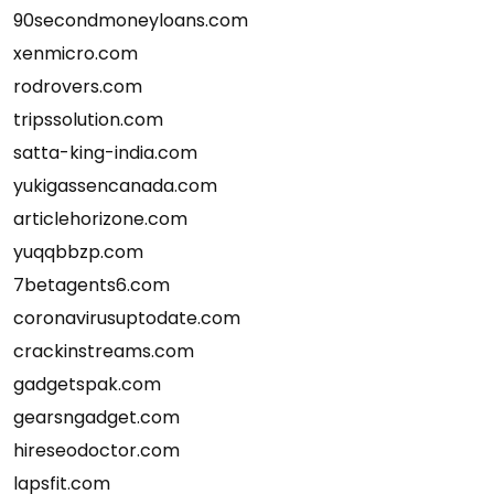
90secondmoneyloans.com
xenmicro.com
rodrovers.com
tripssolution.com
satta-king-india.com
yukigassencanada.com
articlehorizone.com
yuqqbbzp.com
7betagents6.com
coronavirusuptodate.com
crackinstreams.com
gadgetspak.com
gearsngadget.com
hireseodoctor.com
lapsfit.com