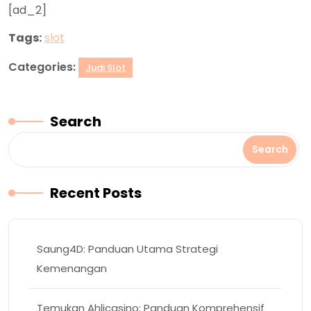
[ad_2]
Tags:
slot
Categories:
Judi Slot
Search
Search
Recent Posts
Saung4D: Panduan Utama Strategi
Kemenangan
Temukan Ahlicasino: Panduan Komprehensif