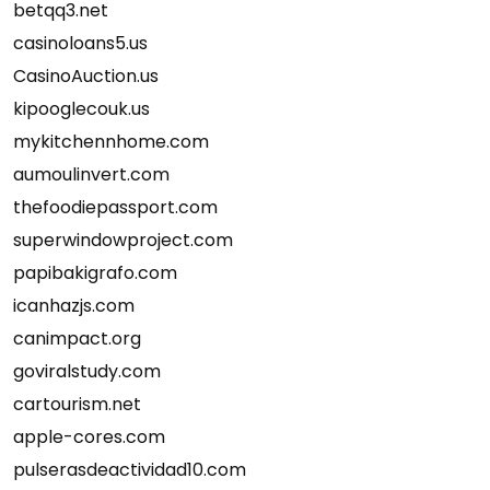
betqq3.net
casinoloans5.us
CasinoAuction.us
kipooglecouk.us
mykitchennhome.com
aumoulinvert.com
thefoodiepassport.com
superwindowproject.com
papibakigrafo.com
icanhazjs.com
canimpact.org
goviralstudy.com
cartourism.net
apple-cores.com
pulserasdeactividad10.com