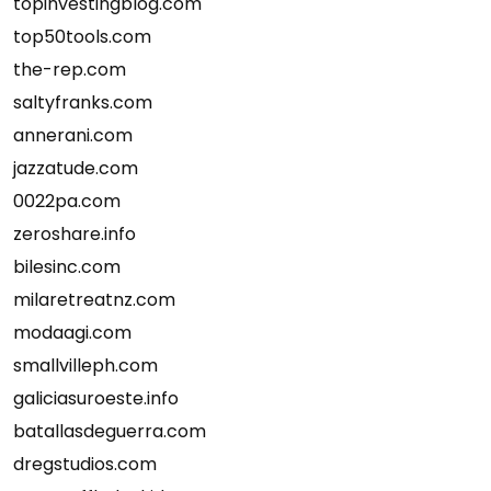
topinvestingblog.com
top50tools.com
the-rep.com
saltyfranks.com
annerani.com
jazzatude.com
0022pa.com
zeroshare.info
bilesinc.com
milaretreatnz.com
modaagi.com
smallvilleph.com
galiciasuroeste.info
batallasdeguerra.com
dregstudios.com