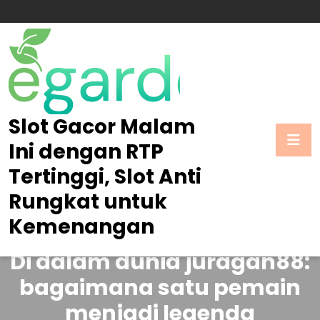
Skip
to
content
Slot Gacor Malam
Ini dengan RTP
Tertinggi, Slot Anti
Rungkat untuk
Kemenangan
Posted On August 10, 2025
Di dalam dunia juragan88:
bagaimana satu pemain
menjadi legenda