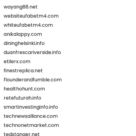
wayang88.net
websiteufabetm4.com
whiteufabetm4.com
anikalappy.com
dininghelsinki.info
duanfrescariverside.info
etilerx.com
finestreplica.net
flounderandfumble.com
healthohunt.com
retefuturah.info
smartinvestinginfo.info
technewsalliance.com
technonetmarket.com
tedstanger.net