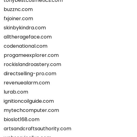
tonybestcosmetics.com
buzznc.com
fxjoiner.com
skinbykindra.com
alltherageface.com
codenational.com
progameexplorer.com
rockislandroastery.com
directselling-pro.com
revenuealarm.com
lurab.com
ignitioncoilguide.com
mytechcomputer.com
bioslot168.com
artsandcraftsauthority.com