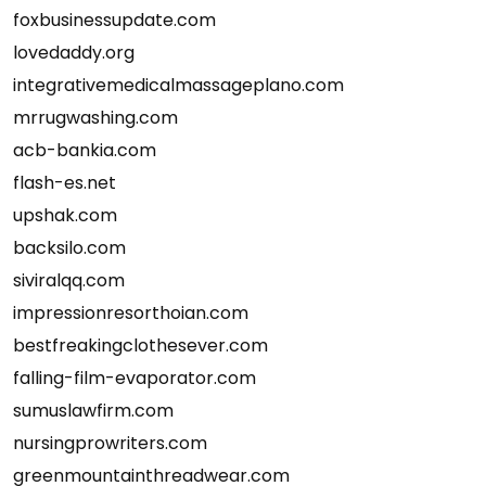
foxbusinessupdate.com
lovedaddy.org
integrativemedicalmassageplano.com
mrrugwashing.com
acb-bankia.com
flash-es.net
upshak.com
backsilo.com
siviralqq.com
impressionresorthoian.com
bestfreakingclothesever.com
falling-film-evaporator.com
sumuslawfirm.com
nursingprowriters.com
greenmountainthreadwear.com