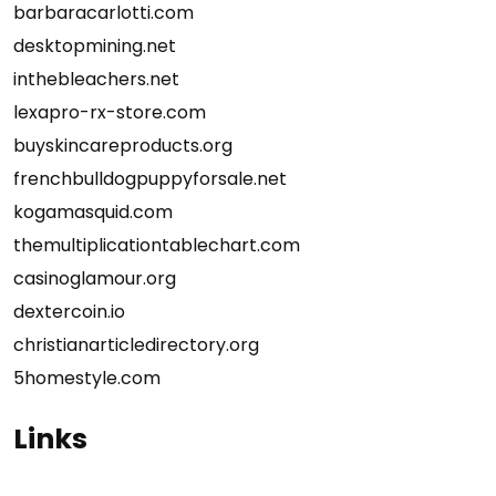
barbaracarlotti.com
desktopmining.net
inthebleachers.net
lexapro-rx-store.com
buyskincareproducts.org
frenchbulldogpuppyforsale.net
kogamasquid.com
themultiplicationtablechart.com
casinoglamour.org
dextercoin.io
christianarticledirectory.org
5homestyle.com
Links