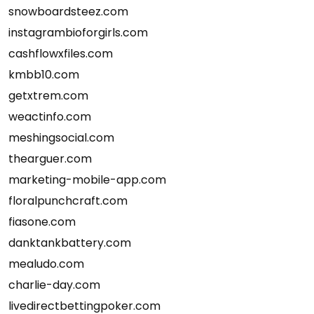
snowboardsteez.com
instagrambioforgirls.com
cashflowxfiles.com
kmbb10.com
getxtrem.com
weactinfo.com
meshingsocial.com
thearguer.com
marketing-mobile-app.com
floralpunchcraft.com
fiasone.com
danktankbattery.com
mealudo.com
charlie-day.com
livedirectbettingpoker.com