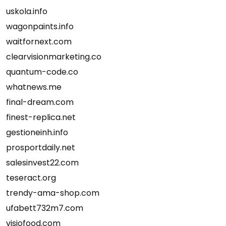
uskola.info
wagonpaints.info
waitfornext.com
clearvisionmarketing.co
quantum-code.co
whatnews.me
final-dream.com
finest-replica.net
gestioneinh.info
prosportdaily.net
salesinvest22.com
teseract.org
trendy-ama-shop.com
ufabett732m7.com
visiofood.com