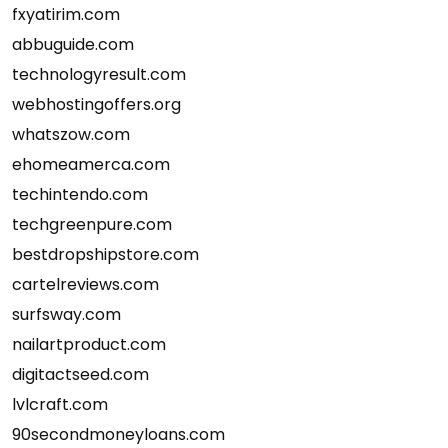
fxyatirim.com
abbuguide.com
technologyresult.com
webhostingoffers.org
whatszow.com
ehomeamerca.com
techintendo.com
techgreenpure.com
bestdropshipstore.com
cartelreviews.com
surfsway.com
nailartproduct.com
digitactseed.com
lvlcraft.com
90secondmoneyloans.com