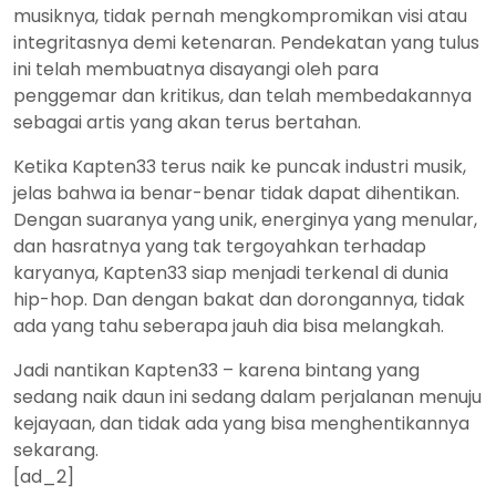
musiknya, tidak pernah mengkompromikan visi atau
integritasnya demi ketenaran. Pendekatan yang tulus
ini telah membuatnya disayangi oleh para
penggemar dan kritikus, dan telah membedakannya
sebagai artis yang akan terus bertahan.
Ketika Kapten33 terus naik ke puncak industri musik,
jelas bahwa ia benar-benar tidak dapat dihentikan.
Dengan suaranya yang unik, energinya yang menular,
dan hasratnya yang tak tergoyahkan terhadap
karyanya, Kapten33 siap menjadi terkenal di dunia
hip-hop. Dan dengan bakat dan dorongannya, tidak
ada yang tahu seberapa jauh dia bisa melangkah.
Jadi nantikan Kapten33 – karena bintang yang
sedang naik daun ini sedang dalam perjalanan menuju
kejayaan, dan tidak ada yang bisa menghentikannya
sekarang.
[ad_2]