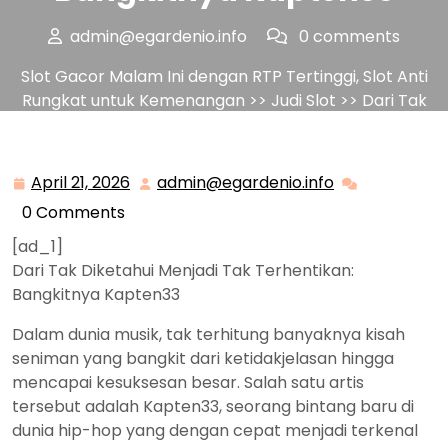
admin@egardenio.info
0 comments
Slot Gacor Malam Ini dengan RTP Tertinggi, Slot Anti
Rungkat untuk Kemenangan
>>
Judi Slot
>> Dari Tak
Diketahui Menjadi Tak Terhentikan: Bangkitnya
Kapten33
April 21, 2026
admin@egardenio.info
April
admin@egarde
21,
0 Comments
2026
[ad_1]
Dari Tak Diketahui Menjadi Tak Terhentikan:
Bangkitnya Kapten33
Dalam dunia musik, tak terhitung banyaknya kisah
seniman yang bangkit dari ketidakjelasan hingga
mencapai kesuksesan besar. Salah satu artis
tersebut adalah Kapten33, seorang bintang baru di
dunia hip-hop yang dengan cepat menjadi terkenal