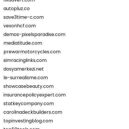
autopluz.co
save3time-c.com
vexonhcf.com
demos-pixelsparadise.com
mediatitude.com
prewarmotorcycles.com
simracinglinks.com
dosyamerkezi.net
le-surrealisme.com
showcasebeauty.com
insurancepolicyexpert.com
statkeycompany.com
carolinadeckbuilders.com
topinvestingblog.com