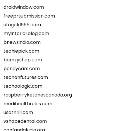
droidwindow.com
freeprsubmission.com
ufagold666.com
myinteriorblog.com
bnewsindia.com
techiepick.com
bamzyshop.com
pondycars.com
techonfutures.com
techoologic.com
raspberryketonescanada.org
medihealthrules.com
usathrill.com
vshapedental.com
canfandalucia.org