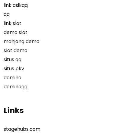
link asikqq
qq
link slot
demo slot
mahjong demo
slot demo
situs qq
situs pkv
domino
dominoqq
Links
stagehubs.com