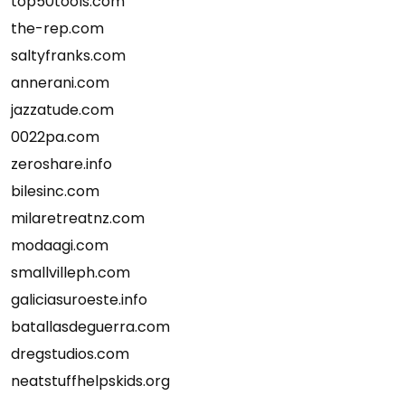
top50tools.com
the-rep.com
saltyfranks.com
annerani.com
jazzatude.com
0022pa.com
zeroshare.info
bilesinc.com
milaretreatnz.com
modaagi.com
smallvilleph.com
galiciasuroeste.info
batallasdeguerra.com
dregstudios.com
neatstuffhelpskids.org