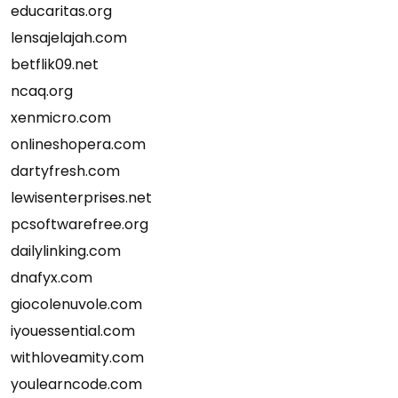
educaritas.org
lensajelajah.com
betflik09.net
ncaq.org
xenmicro.com
onlineshopera.com
dartyfresh.com
lewisenterprises.net
pcsoftwarefree.org
dailylinking.com
dnafyx.com
giocolenuvole.com
iyouessential.com
withloveamity.com
youlearncode.com