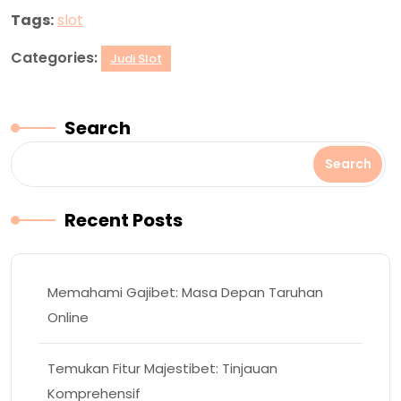
Tags:
slot
Categories:
Judi Slot
Search
Search
Recent Posts
Memahami Gajibet: Masa Depan Taruhan
Online
Temukan Fitur Majestibet: Tinjauan
Komprehensif