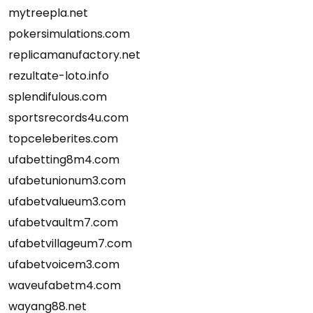
mytreepla.net
pokersimulations.com
replicamanufactory.net
rezultate-loto.info
splendifulous.com
sportsrecords4u.com
topceleberites.com
ufabetting8m4.com
ufabetunionum3.com
ufabetvalueum3.com
ufabetvaultm7.com
ufabetvillageum7.com
ufabetvoicem3.com
waveufabetm4.com
wayang88.net