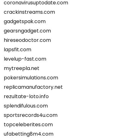
coronavirusuptodate.com
crackinstreams.com
gadgetspak.com
gearsngadget.com
hireseodoctor.com
lapsfit.com
levelup-fast.com
mytreepla.net
pokersimulations.com
replicamanufactory.net
rezultate-loto.info
splendifulous.com
sportsrecords4u.com
topceleberites.com
ufabetting8m4.com