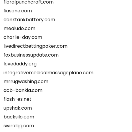
floralpunchcraft.com
fiasone.com
danktankbattery.com
mealudo.com
charlie-day.com
livedirectbettingpoker.com
foxbusinessupdate.com
lovedaddy.org
integrativemedicalmassageplano.com
mrrugwashing.com
acb-bankia.com
flash-es.net
upshak.com
backsilo.com
siviralqq.com