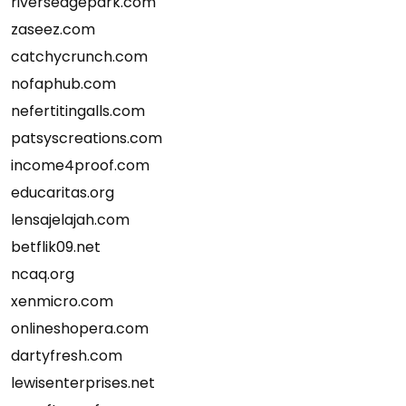
riversedgepark.com
zaseez.com
catchycrunch.com
nofaphub.com
nefertitingalls.com
patsyscreations.com
income4proof.com
educaritas.org
lensajelajah.com
betflik09.net
ncaq.org
xenmicro.com
onlineshopera.com
dartyfresh.com
lewisenterprises.net