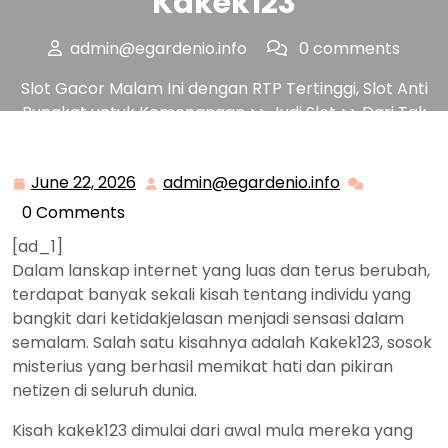
Kakek123
admin@egardenio.info
0 comments
Slot Gacor Malam Ini dengan RTP Tertinggi, Slot Anti
Rungkat untuk Kemenangan
>>
Judi Slot
>> Dari Tak
Diketahui Hingga Sensasi Internet: Kisah Kakek123
June 22, 2026
admin@egardenio.info
June
admin@egarde
22,
0 Comments
2026
[ad_1]
Dalam lanskap internet yang luas dan terus berubah,
terdapat banyak sekali kisah tentang individu yang
bangkit dari ketidakjelasan menjadi sensasi dalam
semalam. Salah satu kisahnya adalah Kakek123, sosok
misterius yang berhasil memikat hati dan pikiran
netizen di seluruh dunia.
Kisah kakek123 dimulai dari awal mula mereka yang