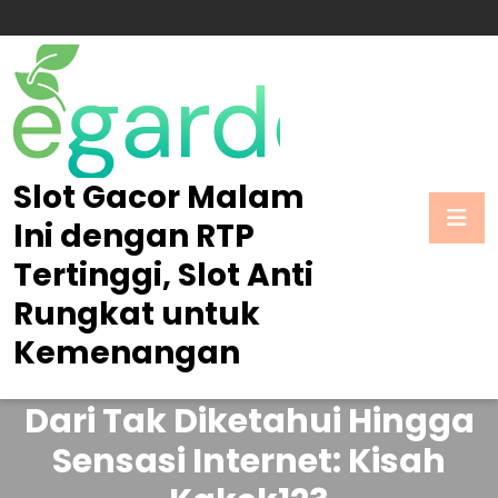
Skip
to
content
Slot Gacor Malam
Ini dengan RTP
Tertinggi, Slot Anti
Rungkat untuk
Kemenangan
Posted On June 22, 2026
Dari Tak Diketahui Hingga
Sensasi Internet: Kisah