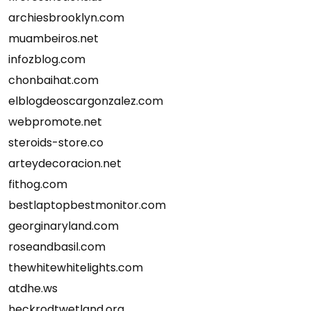
archiesbrooklyn.com
muambeiros.net
infozblog.com
chonbaihat.com
elblogdeoscargonzalez.com
webpromote.net
steroids-store.co
arteydecoracion.net
fithog.com
bestlaptopbestmonitor.com
georginaryland.com
roseandbasil.com
thewhitewhitelights.com
atdhe.ws
heckrodtwetland.org