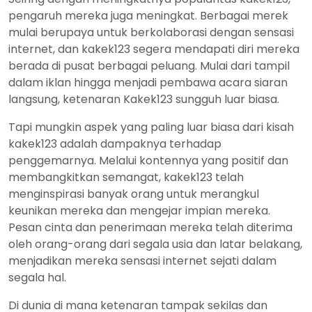
pengaruh mereka juga meningkat. Berbagai merek
mulai berupaya untuk berkolaborasi dengan sensasi
internet, dan kakek123 segera mendapati diri mereka
berada di pusat berbagai peluang. Mulai dari tampil
dalam iklan hingga menjadi pembawa acara siaran
langsung, ketenaran Kakek123 sungguh luar biasa.
Tapi mungkin aspek yang paling luar biasa dari kisah
kakek123 adalah dampaknya terhadap
penggemarnya. Melalui kontennya yang positif dan
membangkitkan semangat, kakek123 telah
menginspirasi banyak orang untuk merangkul
keunikan mereka dan mengejar impian mereka.
Pesan cinta dan penerimaan mereka telah diterima
oleh orang-orang dari segala usia dan latar belakang,
menjadikan mereka sensasi internet sejati dalam
segala hal.
Di dunia di mana ketenaran tampak sekilas dan