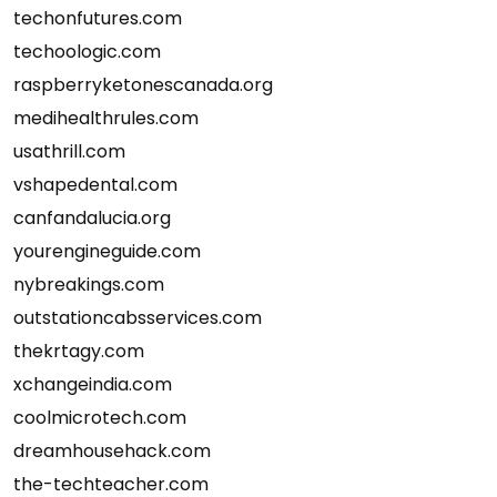
techonfutures.com
techoologic.com
raspberryketonescanada.org
medihealthrules.com
usathrill.com
vshapedental.com
canfandalucia.org
yourengineguide.com
nybreakings.com
outstationcabsservices.com
thekrtagy.com
xchangeindia.com
coolmicrotech.com
dreamhousehack.com
the-techteacher.com