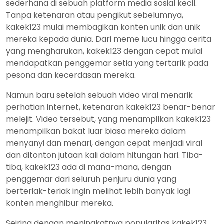
sederhana di sebuah platform media sosial kecil.
Tanpa ketenaran atau pengikut sebelumnya,
kakek123 mulai membagikan konten unik dan unik
mereka kepada dunia. Dari meme lucu hingga cerita
yang mengharukan, kakek123 dengan cepat mulai
mendapatkan penggemar setia yang tertarik pada
pesona dan kecerdasan mereka.
Namun baru setelah sebuah video viral menarik
perhatian internet, ketenaran kakek123 benar-benar
melejit. Video tersebut, yang menampilkan kakek123
menampilkan bakat luar biasa mereka dalam
menyanyi dan menari, dengan cepat menjadi viral
dan ditonton jutaan kali dalam hitungan hari. Tiba-
tiba, kakek123 ada di mana-mana, dengan
penggemar dari seluruh penjuru dunia yang
berteriak-teriak ingin melihat lebih banyak lagi
konten menghibur mereka.
Seiring dengan meningkatnya popularitas kakek123,