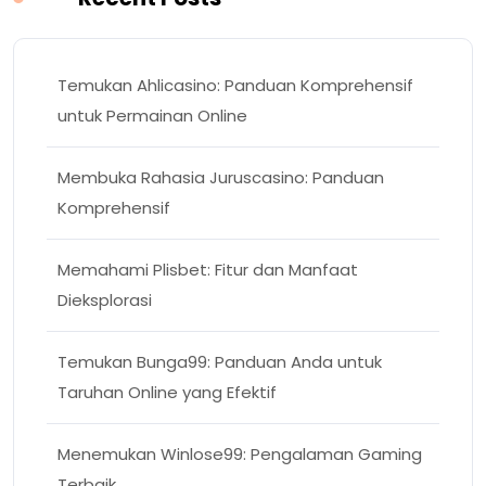
Temukan Ahlicasino: Panduan Komprehensif
untuk Permainan Online
Membuka Rahasia Juruscasino: Panduan
Komprehensif
Memahami Plisbet: Fitur dan Manfaat
Dieksplorasi
Temukan Bunga99: Panduan Anda untuk
Taruhan Online yang Efektif
Menemukan Winlose99: Pengalaman Gaming
Terbaik