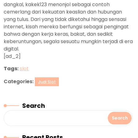
dangkal, kakek123 menonjol sebagai contoh
cemerlang dari kekuatan keaslian dan hubungan
yang tulus. Dari yang tidak diketahui hingga sensasi
internet, kisah mereka berfungsi sebagai pengingat
bahwa dengan kerja keras, bakat, dan sedikit
keberuntungan, segala sesuatu mungkin terjadi di era
digital.
[ad_2]
Tags:
slot
Categories:
Judi Slot
Search
Search
Recent Posts