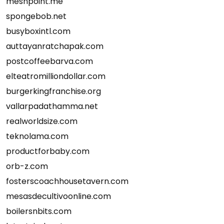
meshpoint.me
spongebob.net
busyboxintl.com
auttayanratchapak.com
postcoffeebarva.com
elteatromilliondollar.com
burgerkingfranchise.org
vallarpadathamma.net
realworldsize.com
teknolama.com
productforbaby.com
orb-z.com
fosterscoachhousetavern.com
mesasdecultivoonline.com
boilersnbits.com