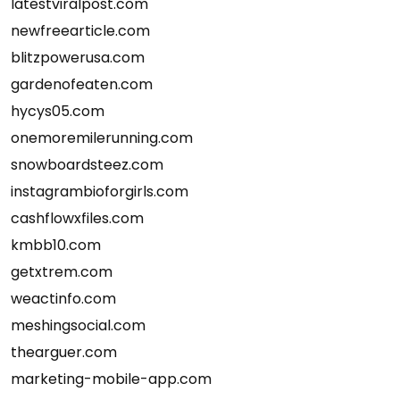
latestviralpost.com
newfreearticle.com
blitzpowerusa.com
gardenofeaten.com
hycys05.com
onemoremilerunning.com
snowboardsteez.com
instagrambioforgirls.com
cashflowxfiles.com
kmbb10.com
getxtrem.com
weactinfo.com
meshingsocial.com
thearguer.com
marketing-mobile-app.com