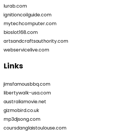
lurab.com
ignitioncoilguide.com
mytechcomputer.com
bioslot168.com
artsandcraftsauthority.com
webservicelive.com
Links
jimsfamousbbq.com
libertywalk-usa.com
australiamovie.net
gizmobird.co.uk
mp3djsong.com
coursdanglaistoulouse.com