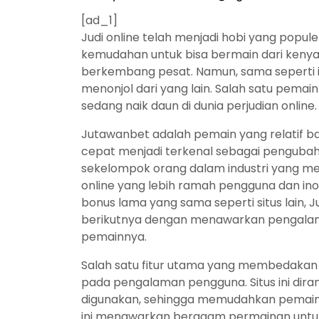
31,
[ad_1]
2026
Judi online telah menjadi hobi yang popul
kemudahan untuk bisa bermain dari kenyama
berkembang pesat. Namun, sama seperti in
menonjol dari yang lain. Salah satu pemai
sedang naik daun di dunia perjudian online.
Jutawanbet adalah pemain yang relatif ba
cepat menjadi terkenal sebagai pengubah 
sekelompok orang dalam industri yang mel
online yang lebih ramah pengguna dan in
bonus lama yang sama seperti situs lain
berikutnya dengan menawarkan pengalam
pemainnya.
Salah satu fitur utama yang membedakan
pada pengalaman pengguna. Situs ini diran
digunakan, sehingga memudahkan pemain pe
ini menawarkan beragam permainan untuk 