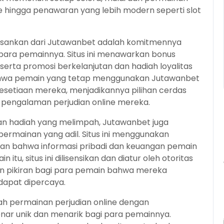
tte hingga penawaran yang lebih modern seperti slot
sankan dari Jutawanbet adalah komitmennya
ra pemainnya. Situs ini menawarkan bonus
erta promosi berkelanjutan dan hadiah loyalitas
 bahwa pemain yang tetap menggunakan Jutawanbet
esetiaan mereka, menjadikannya pilihan cerdas
 pengalaman perjudian online mereka.
an hadiah yang melimpah, Jutawanbet juga
rmainan yang adil. Situs ini menggunakan
ikan bahwa informasi pribadi dan keuangan pemain
 itu, situs ini dilisensikan dan diatur oleh otoritas
 pikiran bagi para pemain bahwa mereka
dapat dipercaya.
h permainan perjudian online dengan
r unik dan menarik bagi para pemainnya.