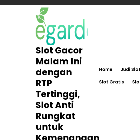
Skip
to
content
Slot Gacor
Malam Ini
Home
Judi Slo
dengan
RTP
Slot Gratis
Slo
Tertinggi,
Slot Anti
Rungkat
untuk
Kemenangan