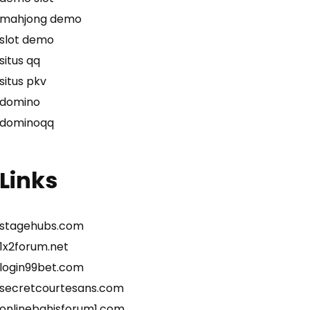
mahjong demo
slot demo
situs qq
situs pkv
domino
dominoqq
Links
stagehubs.com
1x2forum.net
login99bet.com
secretcourtesans.com
onlinebahisforum1.com