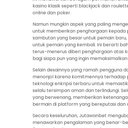
kasino klasik seperti blackjack dan roule
online dan poker.
Namun mungkin aspek yang paling menge
untuk memberikan penghargaan kepada pa
sambutan yang besar untuk pemain baru, s
untuk pemain yang kembali. Ini berarti
terus-menerus diberi penghargaan atas k
bagi siapa pun yang ingin memaksimalkan
Selain desainnya yang ramah pengguna d
menonjol karena komitmennya terhadap pe
teknologi enkripsi terbaru untuk memast
selalu tersimpan aman dan terlindungi. Selain
yang berwenang, memberikan ketenangan
bermain di platform yang bereputasi dan 
Secara keseluruhan, Jutawanbet menguba
menawarkan pengalaman yang benar-bena