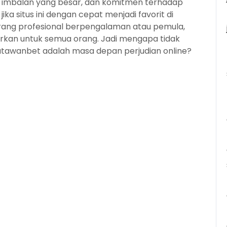
 imbalan yang besar, dan komitmen terhadap
ka situs ini dengan cepat menjadi favorit di
orang profesional berpengalaman atau pemula,
arkan untuk semua orang. Jadi mengapa tidak
utawanbet adalah masa depan perjudian online?