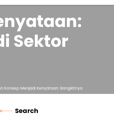
enyataan:
i Sektor
ri Konsep Menjadi Kenyataan: Bangkitnya
Search