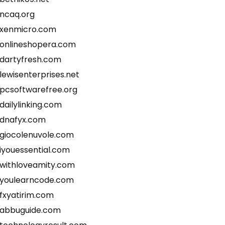
ncaq.org
xenmicro.com
onlineshopera.com
dartyfresh.com
lewisenterprises.net
pcsoftwarefree.org
dailylinking.com
dnafyx.com
giocolenuvole.com
iyouessential.com
withloveamity.com
youlearncode.com
fxyatirim.com
abbuguide.com