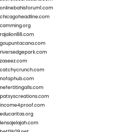
onlinebahisforum1.com
chicagoheadline.com
camming.org
rajalion88.com
goupuntacana.com
riversedgepark.com
zaseez.com
catchycrunch.com
nofaphub.com
nefertitingalls.com
patsyscreations.com
income4proof.com
educaritas.org
lensajelajah.com
betflik09.net