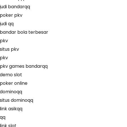
judi bandarqq
poker pkv
judi qq
bandar bola terbesar
pkv
situs pkv
pkv
pkv games bandarqq
demo slot
poker online
dominoqq
situs dominoqq
link asikqq
qq
link slot