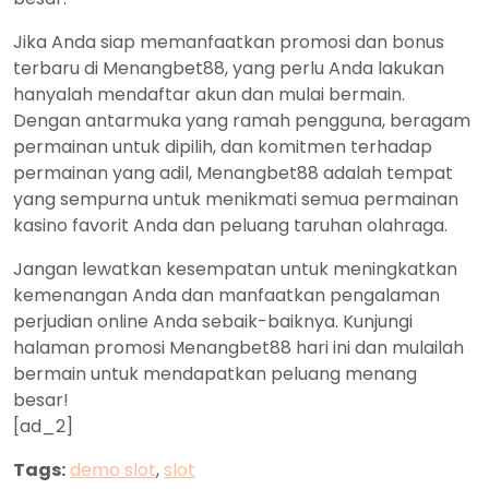
Jika Anda siap memanfaatkan promosi dan bonus
terbaru di Menangbet88, yang perlu Anda lakukan
hanyalah mendaftar akun dan mulai bermain.
Dengan antarmuka yang ramah pengguna, beragam
permainan untuk dipilih, dan komitmen terhadap
permainan yang adil, Menangbet88 adalah tempat
yang sempurna untuk menikmati semua permainan
kasino favorit Anda dan peluang taruhan olahraga.
Jangan lewatkan kesempatan untuk meningkatkan
kemenangan Anda dan manfaatkan pengalaman
perjudian online Anda sebaik-baiknya. Kunjungi
halaman promosi Menangbet88 hari ini dan mulailah
bermain untuk mendapatkan peluang menang
besar!
[ad_2]
Tags:
demo slot
,
slot