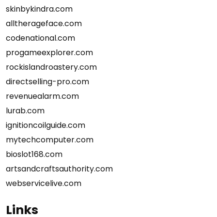
skinbykindra.com
alltherageface.com
codenational.com
progameexplorer.com
rockislandroastery.com
directselling-pro.com
revenuealarm.com
lurab.com
ignitioncoilguide.com
mytechcomputer.com
bioslot168.com
artsandcraftsauthority.com
webservicelive.com
Links