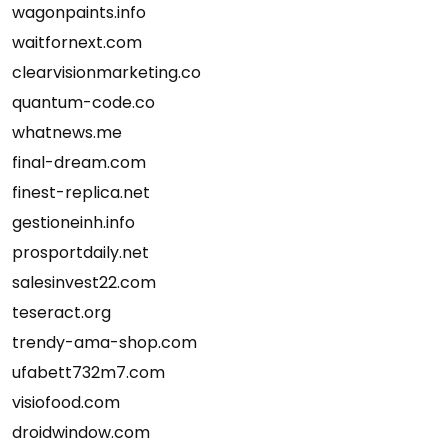
wagonpaints.info
waitfornext.com
clearvisionmarketing.co
quantum-code.co
whatnews.me
final-dream.com
finest-replica.net
gestioneinh.info
prosportdaily.net
salesinvest22.com
teseract.org
trendy-ama-shop.com
ufabett732m7.com
visiofood.com
droidwindow.com