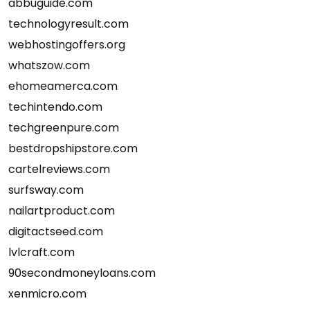
abbuguide.com
technologyresult.com
webhostingoffers.org
whatszow.com
ehomeamerca.com
techintendo.com
techgreenpure.com
bestdropshipstore.com
cartelreviews.com
surfsway.com
nailartproduct.com
digitactseed.com
lvlcraft.com
90secondmoneyloans.com
xenmicro.com