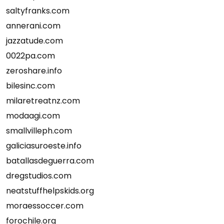
saltyfranks.com
annerani.com
jazzatude.com
0022pa.com
zeroshare.info
bilesinc.com
milaretreatnz.com
modaagi.com
smallvilleph.com
galiciasuroeste.info
batallasdeguerra.com
dregstudios.com
neatstuffhelpskids.org
moraessoccer.com
forochile.org