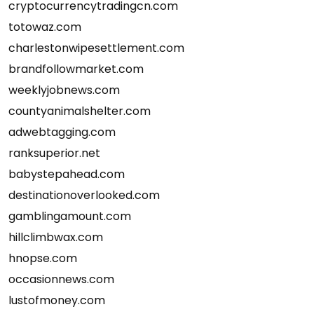
cryptocurrencytradingcn.com
totowaz.com
charlestonwipesettlement.com
brandfollowmarket.com
weeklyjobnews.com
countyanimalshelter.com
adwebtagging.com
ranksuperior.net
babystepahead.com
destinationoverlooked.com
gamblingamount.com
hillclimbwax.com
hnopse.com
occasionnews.com
lustofmoney.com