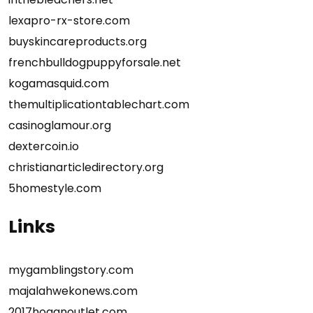
lexapro-rx-store.com
buyskincareproducts.org
frenchbulldogpuppyforsale.net
kogamasquid.com
themultiplicationtablechart.com
casinoglamour.org
dextercoin.io
christianarticledirectory.org
5homestyle.com
Links
mygamblingstory.com
majalahwekonews.com
2017hoganoutlet.com