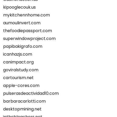
kipooglecouk.us
mykitchennhome.com
aumoulinvert.com
thefoodiepassport.com
superwindowproject.com
papibakigrafo.com
icanhazjs.com
canimpact.org
goviralstudy.com
cartourism.net
apple-cores.com
pulserasdeactividad10.com
barbaracarlotti.com
desktopmining.net
inthebleachers.net