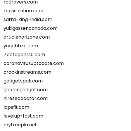
rodrovers.com
tripssolution.com
satta-king-india.com
yukigassencanada.com
articlehorizone.com
yuqqbbzp.com
7betagents6.com
coronavirusuptodate.com
crackinstreams.com
gadgetspak.com
gearsngadget.com
hireseodoctor.com
lapsfit.com
levelup-fast.com
mytreepla.net