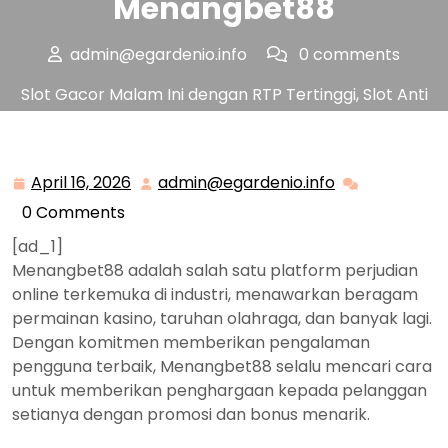
Menangbet88
admin@egardenio.info
0 comments
Slot Gacor Malam Ini dengan RTP Tertinggi, Slot Anti
Rungkat untuk Kemenangan
>>
Judi Slot
,
Slot Gratis
>> Dapatkan Informasi Lebih Dalam tentang Promosi
dan Bonus Terbaru Menangbet88
April 16, 2026
admin@egardenio.info
April
admin@egarde
16,
0 Comments
2026
[ad_1]
Menangbet88 adalah salah satu platform perjudian
online terkemuka di industri, menawarkan beragam
permainan kasino, taruhan olahraga, dan banyak lagi.
Dengan komitmen memberikan pengalaman
pengguna terbaik, Menangbet88 selalu mencari cara
untuk memberikan penghargaan kepada pelanggan
setianya dengan promosi dan bonus menarik.