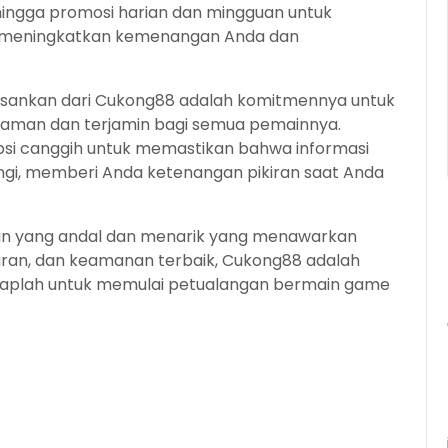
ingga promosi harian dan mingguan untuk
k meningkatkan kemenangan Anda dan
sankan dari Cukong88 adalah komitmennya untuk
aman dan terjamin bagi semua pemainnya.
ipsi canggih untuk memastikan bahwa informasi
ungi, memberi Anda ketenangan pikiran saat Anda
nan yang andal dan menarik yang menawarkan
an, dan keamanan terbaik, Cukong88 adalah
ersiaplah untuk memulai petualangan bermain game