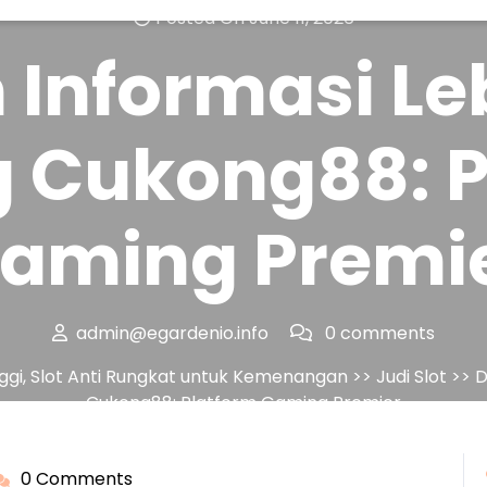
Posted On June 11, 2026
 Informasi Le
g Cukong88: P
aming Premi
admin@egardenio.info
0 comments
ggi, Slot Anti Rungkat untuk Kemenangan
>>
Judi Slot
>> D
Cukong88: Platform Gaming Premier
0 Comments
dmin@egardenio.info