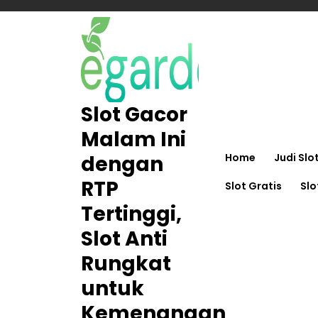
Skip
to
content
Slot Gacor
Malam Ini
Home
Judi Slo
dengan
RTP
Slot Gratis
Slo
Tertinggi,
Slot Anti
Rungkat
untuk
Kemenangan