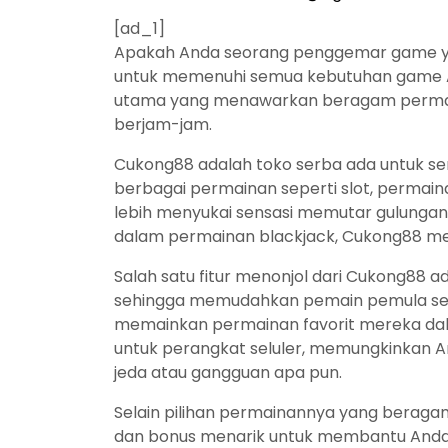
11,
[ad_1]
2026
Apakah Anda seorang penggemar game ya
untuk memenuhi semua kebutuhan game A
utama yang menawarkan beragam permain
berjam-jam.
Cukong88 adalah toko serba ada untuk 
berbagai permainan seperti slot, permain
lebih menyukai sensasi memutar gulungan 
dalam permainan blackjack, Cukong88 mem
Salah satu fitur menonjol dari Cukong88
sehingga memudahkan pemain pemula seka
memainkan permainan favorit mereka dalam
untuk perangkat seluler, memungkinkan A
jeda atau gangguan apa pun.
Selain pilihan permainannya yang berag
dan bonus menarik untuk membantu And