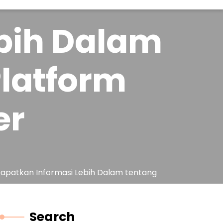
bih Dalam
latform
er
apatkan Informasi Lebih Dalam tentang
Search