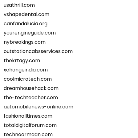
usathrill.com
vshapedental.com
canfandalucia.org
yourengineguide.com
nybreakings.com
outstationcabsservices.com
thekrtagy.com
xchangeindia.com
coolmicrotech.com
dreamhousehack.com
the-techteacher.com
automobilenews-online.com
fashionalltimes.com
totaldigitalforum.com
technoarmaan.com