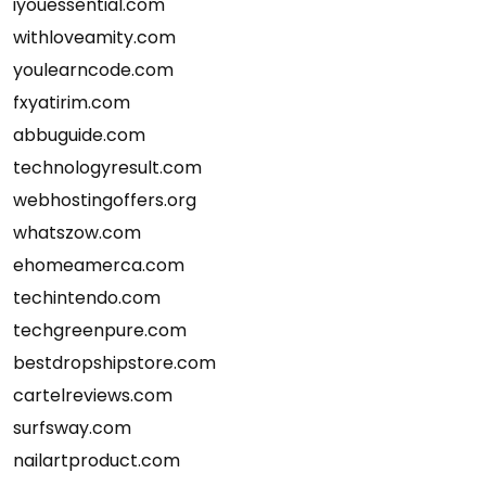
iyouessential.com
withloveamity.com
youlearncode.com
fxyatirim.com
abbuguide.com
technologyresult.com
webhostingoffers.org
whatszow.com
ehomeamerca.com
techintendo.com
techgreenpure.com
bestdropshipstore.com
cartelreviews.com
surfsway.com
nailartproduct.com