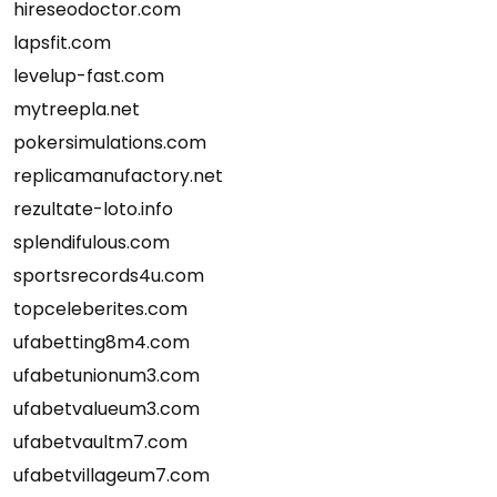
hireseodoctor.com
lapsfit.com
levelup-fast.com
mytreepla.net
pokersimulations.com
replicamanufactory.net
rezultate-loto.info
splendifulous.com
sportsrecords4u.com
topceleberites.com
ufabetting8m4.com
ufabetunionum3.com
ufabetvalueum3.com
ufabetvaultm7.com
ufabetvillageum7.com