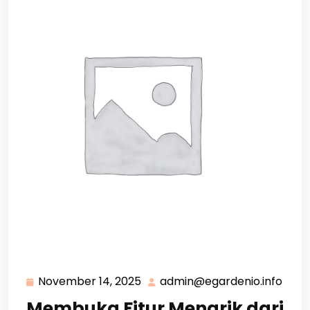
November 14, 2025
admin@egardenio.info
November
admi
14,
Membuka Fitur Menarik dari