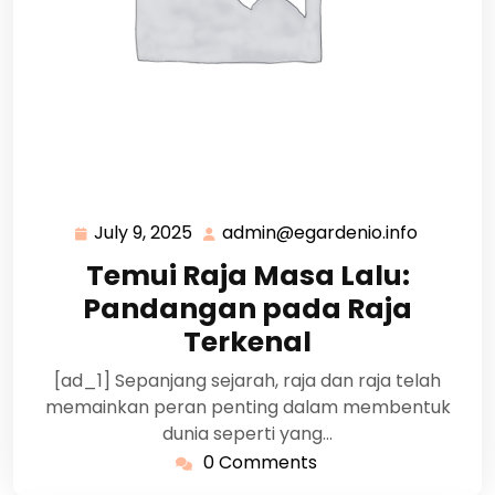
July 9, 2025
admin@egardenio.info
July
admin@e
9,
Temui Raja Masa Lalu:
2025
Pandangan pada Raja
Terkenal
[ad_1] Sepanjang sejarah, raja dan raja telah
memainkan peran penting dalam membentuk
dunia seperti yang…
0 Comments