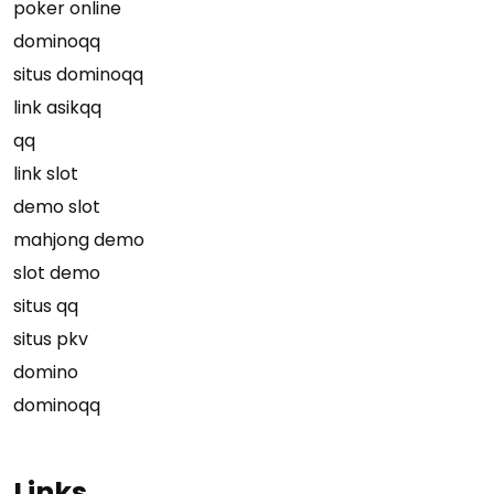
poker online
dominoqq
situs dominoqq
link asikqq
qq
link slot
demo slot
mahjong demo
slot demo
situs qq
situs pkv
domino
dominoqq
Links