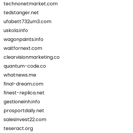
technonetmarket.com
tedstanger.net
ufabett732um3.com
uskola.info
wagonpaints.info
waitfornext.com
clearvisionmarketing.co
quantum-code.co
whatnews.me
final-dream.com
finest-replica.net
gestioneinh.info
prosportdaily.net
salesinvest22.com
teseract.org