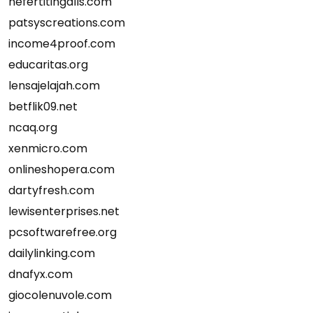
nefertitingalls.com
patsyscreations.com
income4proof.com
educaritas.org
lensajelajah.com
betflik09.net
ncaq.org
xenmicro.com
onlineshopera.com
dartyfresh.com
lewisenterprises.net
pcsoftwarefree.org
dailylinking.com
dnafyx.com
giocolenuvole.com