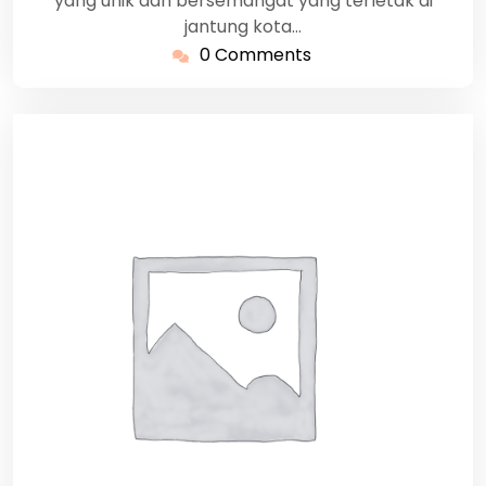
yang unik dan bersemangat yang terletak di
jantung kota…
0 Comments