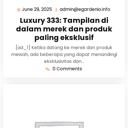
June 29, 2025
admin@egardenio.info
June
admin@
29,
Luxury 333: Tampilan di
2025
dalam merek dan produk
paling eksklusif
[ad_1] Ketika datang ke merek dan produk
mewah, ada beberapa yang dapat menandingi
eksklusivitas dan…
0 Comments