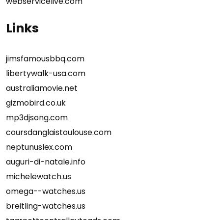
webservicelive.com
Links
jimsfamousbbq.com
libertywalk-usa.com
australiamovie.net
gizmobird.co.uk
mp3djsong.com
coursdanglaistoulouse.com
neptunuslex.com
auguri-di-natale.info
michelewatch.us
omega--watches.us
breitling-watches.us