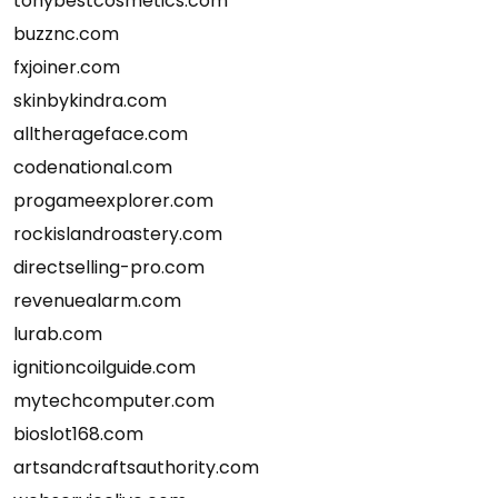
tonybestcosmetics.com
buzznc.com
fxjoiner.com
skinbykindra.com
alltherageface.com
codenational.com
progameexplorer.com
rockislandroastery.com
directselling-pro.com
revenuealarm.com
lurab.com
ignitioncoilguide.com
mytechcomputer.com
bioslot168.com
artsandcraftsauthority.com