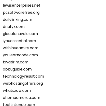
lewisenterprises.net
pcsoftwarefree.org
dailylinking.com
dnafyx.com
giocolenuvole.com
iyouessential.com
withloveamity.com
youlearncode.com
fxyatirim.com
abbuguide.com
technologyresult.com
webhostingoffers.org
whatszow.com
ehomeamerca.com
techintendo.com