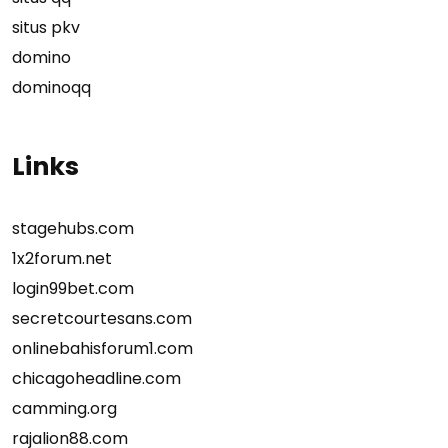
situs pkv
domino
dominoqq
Links
stagehubs.com
1x2forum.net
login99bet.com
secretcourtesans.com
onlinebahisforum1.com
chicagoheadline.com
camming.org
rajalion88.com