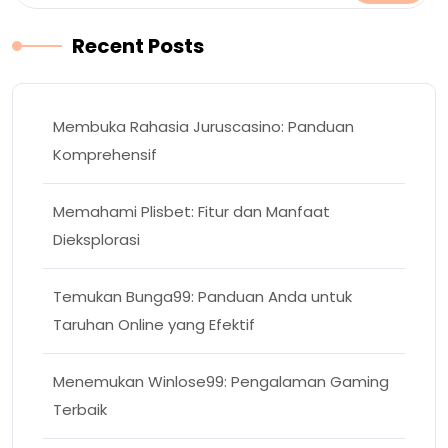
Recent Posts
Membuka Rahasia Juruscasino: Panduan
Komprehensif
Memahami Plisbet: Fitur dan Manfaat
Dieksplorasi
Temukan Bunga99: Panduan Anda untuk
Taruhan Online yang Efektif
Menemukan Winlose99: Pengalaman Gaming
Terbaik