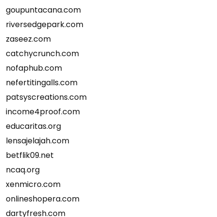
goupuntacana.com
riversedgepark.com
zaseez.com
catchycrunch.com
nofaphub.com
nefertitingalls.com
patsyscreations.com
income4proof.com
educaritas.org
lensajelajah.com
betflik09.net
ncaq.org
xenmicro.com
onlineshopera.com
dartyfresh.com