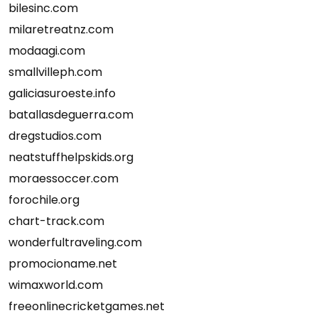
bilesinc.com
milaretreatnz.com
modaagi.com
smallvilleph.com
galiciasuroeste.info
batallasdeguerra.com
dregstudios.com
neatstuffhelpskids.org
moraessoccer.com
forochile.org
chart-track.com
wonderfultraveling.com
promocioname.net
wimaxworld.com
freeonlinecricketgames.net