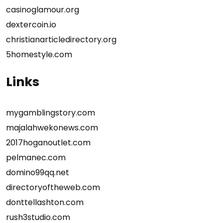
casinoglamour.org
dextercoin.io
christianarticledirectory.org
5homestyle.com
Links
mygamblingstory.com
majalahwekonews.com
2017hoganoutlet.com
pelmanec.com
domino99qq.net
directoryoftheweb.com
donttellashton.com
rush3studio.com